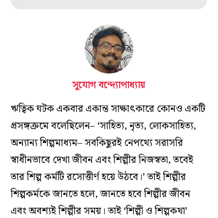
সুযোগ বন্দ্যোপাধ্যায়
ঋত্বিক ঘটক একবার একান্ত সাক্ষাৎকারে কোনও একটি
প্রসঙ্গক্রমে বলেছিলেন– ‘সাহিত‌্য, নৃত‌্য, লোকসাহিত‌্য,
অন‌্যান‌্য শিল্পমাধ‌্যম– সবকিছুরই নেপথ‌্যে সরাসরি
স্বাধীনভাবে দেখা জীবন এবং শিল্পীর নিজস্বতা, তবেই
তার শিল্প কর্মটি রসোত্তীর্ণ হয়ে উঠবে।’ তাই শিল্পীর
শিল্পকর্মকে জানতে হলে, জানতে হবে শিল্পীর জীবন
এবং অবশ‌্যই শিল্পীর সময়। তাই ‘শিল্পী ও শিল্পকথা’