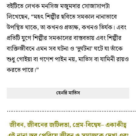
বইটিতে লেখক মনসিজ মজুমদার সোজাসাপটা
লিখেছেন, “মহৎ শিল্পীর ছবিতে সমকাল নানাভাবে
উপস্থিত থাকে, তা কখনও প্রত‌্যক্ষ, কখনও তির্যক। এবং
প্রতিটি যুগে শিল্পীর সমকালের বাস্তবতায় এবং শিল্পীর
ব‌্যক্তিজীবনে এমন সব ঘটনা ও ‘দুর্ঘটনা’ ঘটে যা তাঁকে
শুধু গোইয়া বা গণেশ পাইন নয়, মাতিস বা যামিনী রায়ও
করতে পারে।”
হেনরি মাতিস
…………………………………………………………………
জীবন, জীবনের জটিলতা, প্রেম-বিদ্বেষ– একাকীত্ব
এই নানা স্তর পেরিয়ে জীবন ও সমাজকে দেখা এবং