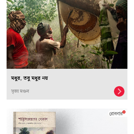
মধুর, তবু মধুর নয়
সৃজা মণ্ডল