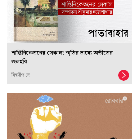
শান্তিনিকেতনের সেকাল: স্মৃতির ভাষ্যে অতীতের
জলছবি
বিশ্বদীপ দে