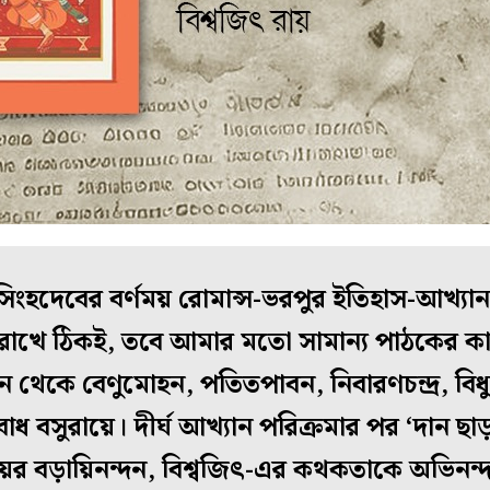
িংহদেবের বর্ণময় রোমান্স-ভরপুর ইতিহাস-আখ্যান, 
 রাখে ঠিকই, তবে আমার মতো সামান্য পাঠকের ক
ন থেকে বেণুমোহন, পতিতপাবন, নিবারণচন্দ্র, বি
বোধ বসুরায়ে। দীর্ঘ আখ্যান পরিক্রমার পর ‘দান ছাড়ব
য়ের বড়ায়িনন্দন, বিশ্বজিৎ-এর কথকতাকে অভিনন্