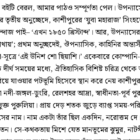
 বইটি বেরল, আমার পাঠও সম্পূর্ণতা পেল। উপন্যাসে
র তৃতীয় অনুচ্ছেদে, কাশীপুরের ‘যুবা মহারাজ’ সিংহ
দাজ পাই– ‘এখন ১৮৫০ খ্রিস্টাব্দ’। আর, উপন্যাসে
য়’; প্রথম অনুচ্ছদেই, ঔপন্যাসিক, কাহিনির অন্ত্
্তা-সূত্রে ‘এই উনিশ শো ছিয়াশি।’ একেবারে কোম্পানি
দীর্ঘ সময়ের মধ্যে, ঐতিহাসিক বিশিষ্ট চরিত্র থেকে
িয়ে যাওয়ার পটভূমি হিসেবে স্থান করে নেয় কাশীপু
নদী-জঙ্গল-ডুংরি, রেলশহর আদ্রা, স্বাধীনতা-পূর্ব প
্গভুক্ত পুরুলিয়া। প্রায় দেড় শতক জুড়ে ব্যাপ্ত সময়-পর
াসের নাম। নাম একটা তাঁর ছিল একদিন, নরোত্তম দে।
ন। সে-কথকতায় মিশে যেত মানভূমের ঝুমুর, নাটগ