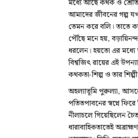
মধ্যে আছে কথক ও শ্রোতার
আমাদের জীবনের গল্প যখ
তেমন করে বলি। তাতে কত
পৌঁছে মনে হয়, বড়ায়িনন্দ
ধরলেন। হয়তো এর মধ্যে
বিশ্বজিৎ রায়ের এই উপন্য
কথকতা-শিল্প ও তার শিল্প
অহল্যাভূমি পুরুল্যা, আসল
পতিতপাবনের স্বপ্নে ফি
নীলাচলে গিয়েছিলেন চৈতন্
ধারাবাহিকতাতেই অব্রাহ্মণ 