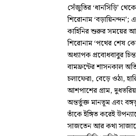
সেঁজুতির ‘ধানসিড়ি’ থেকে
শিরোনাম ‘বড়ায়িনন্দন’; এ
কাহিনির শুরুর সময়ের আন্
শিরোনাম ‘পথের শেষ কোথা
অধ্যাপক প্রবোধবাবুর চিন
বামফ্রন্টের শাসনকাল অতি 
চলাফেরা, বেড়ে ওঠা, হার
আশপাশের গ্রাম, দুধভরিয়া 
অন্তর্ভুক্ত মানভূম এবং বঙ
তাঁকে ইঙ্গিত করেই উপন্য
সাজতেন আর কথা সাজাতে