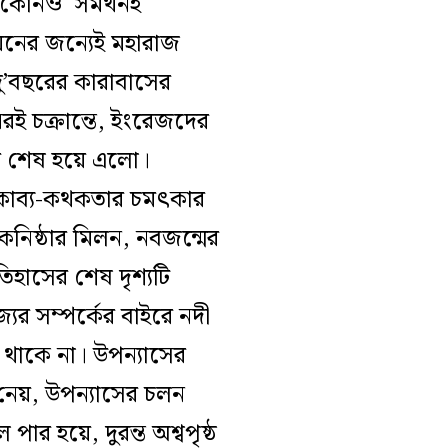
ছে কোনও সমর্থনই
য়নের জন্যেই মহারাজ
 দু’বছরের কারাবাসের
রই চক্রান্তে, ইংরেজদের
ুগ শেষ হয়ে এলো।
সের কাব্য-কথকতার চমৎকার
ও কনিষ্ঠার মিলন, নবজন্মের
িহাসের শেষ দৃশ্যটি
ের সম্পর্কের বাইরে নদী
্য থাকে না। উপন্যাসের
নেয়, উপন্যাসের চলন
র হয়ে, দুরন্ত অশ্বপৃষ্ঠ