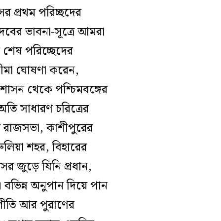
র প্রথম পরিচ্ছদের
দেবের ভাবনা-সূত্রে আমরা
র শেষ পরিচ্ছেদের
যসীমা ঘোষণা করেন,
-শাসন থেকে পশ্চিমবঙ্গের
 অতি সাধারণ চরিত্রের
র রাজসভা, কাশীপুরের
ুরুলিয়া শহর, বিহারের
িসর জুড়ে যিনি প্রধান,
 বভিন্ন অনুপান দিয়ে পান
ীতি আর পুরাণের