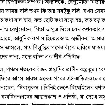
 দ্বিপাক্ষিক সম্পর্ক। অন্যদিকে, বেণুমোহন নিস্তা
ন আমরা বলি তখন কি তার সবটুকু বলি! যখন যেমন
 কথা বাদ যায়, কত ছোট কথা বড়ো হয়, কত বড় কথ
ন ও বেণুমোহন, পিতা ও পুত্র মিলে যেন কথকতার সম্প
 আছে, আধুনিক কথাসাহিত্যেরও আত্মজীবন। আমার
াস আসলে, প্রায় বিলুপ্তির পথের বাঁকে হারিয়ে যাও
ীদের জন্য, গদ্যে রচিত এক দীর্ঘ এপিটাফ।
ে, পঞ্চম শতকের জৈন গ্রন্থাদির প্রাচীন বজ্রভূম। বে
রে ফিরে আসে আরও অনেক পরের এই ঝাড়িজঙ্গলের 
যদেব, ‘দিব্যপুরুষ’। তিনিই ভেঙে দিয়েছিলেন বর্ণা
বড়ায়িনন্দনদের আত্মপ্রকাশ ও প্রতিষ্ঠা, যা দেখে অসূয়ায়