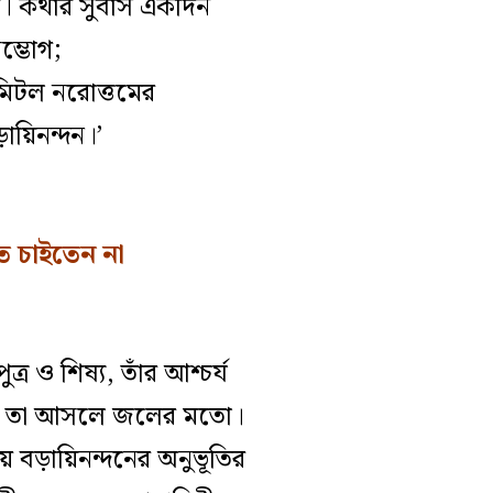
আসত। কথার সুবাস একদিন
ম্ভোগ;
মিটল নরোত্তমের
ায়িনন্দন।’
তে চাইতেন না
্র ও শিষ্য, তাঁর আশ্চর্য
কথন তা আসলে জলের মতো।
 বড়ায়িনন্দনের অনুভূতির