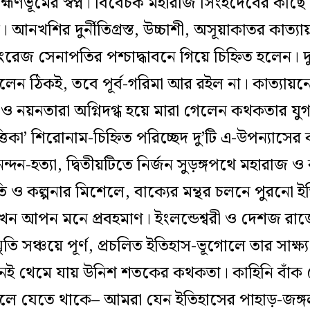
রাহ্মণভূমের স্বপ্ন। বিবেচক মহারাজ সিংহদেবের কা
নখশির দুর্নীতিগ্রস্ত, উচ্চাশী,
অসূয়াকাতর কাত্যা
, ইংরেজ সেনাপতির
পশ্চাদ্ধাবনে গিয়ে চিহ্নিত হলেন।
েন ঠিকই, তবে পূর্ব-গরিমা আর রইল না। কাত্যায়নে
 ও নয়নতারা অগ্নিদগ্ধ হয়ে মারা গেলেন কথকতার য
মৃত্তিকা’ শিরোনাম-চিহ্নিত পরিচ্ছেদ দু’টি এ-উপন্যা
নন্দন-হত্যা, দ্বিতীয়টিতে নির্জন সুড়ঙ্গপথে মহারাজ 
তি ও কল্পনার মিশেলে, বাক্যের মন্থর চলনে পুরনো ইত
খন আপন মনে প্রবহমাণ। ইংলন্ডেশ্বরী ও দেশজ রাজ্য
মৃতি সঞ্চয়ে পূর্ণ, প্রচলিত ইতিহাস-ভূগোলে তার সাক্ষ
ানেই থেমে যায় উনিশ শতকের কথকতা। কাহিনি বাঁক 
ে যেতে থাকে– আমরা যেন ইতিহাসের পাহাড়-জঙ্গল পা