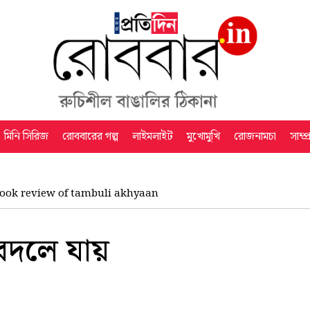
মিনি সিরিজ
রোববারের গল্প
লাইমলাইট
মুখোমুখি
রোজনামচা
সাম্প
ook review of tambuli akhyaan
বদলে যায়