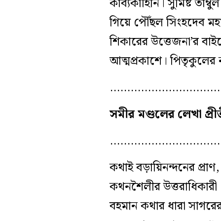
কাব্যকাহিনি। সুমিষ্ট তা
গিয়ে পৌঁছল সিংহদেব মহ
শিকারের
উত্তেজনা’র বা
আত্মপ্রকাশে। পিতৃকুলের
…………………………
সমীর মণ্ডলের লেখা প্রী
…………………………
কথাই বড়ায়িনন্দনের প্রাণ, 
কথনশৈলীর উত্তরাধিকার
বহমান কথার ধারা সাগরের