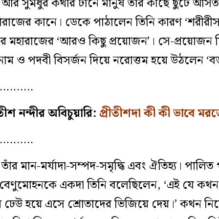
ম্বুল আর সুমধুর কথার টানে মানুষ তাঁর কাছে ছুটে 
ারাজের কানে। ডেকে পাঠালেন তিনি কারণ ‘শরীরীস
ইরে মহারাজের ‘আরও কিছু প্রয়োজন’। সে-প্রয়োজন 
 নাম ও পদবী বিসর্জন দিয়ে নরোত্তম হয়ে উঠলেন ‘বড়
…………
তীশ নন্দীর অবিচুয়ারি:
প্রীতীশদা কী কী ভাবে মর
…………
তাঁর মান-মর্যাদা-সম্পদ-সমৃদ্ধি এবং ঐতিহ্য। পালিত পুত
ী বেণুমোহনকে একদা তিনি বলেছিলেন, ‘এই যে 
 ঢেউ হয়ে এসে শ্রোতাদের ভিজিয়ে দেয়।’ কথন নিয়ে