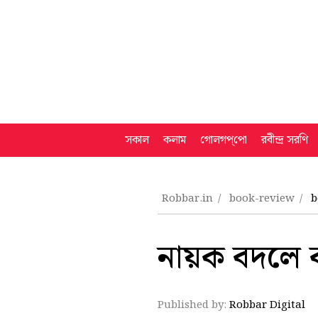
সকাল
কলাম
গোলগপ্‌পো
রবীন্দ্র সরণি
Robbar.in
book-review
b
নায়ক বদলে 
Published by:
Robbar Digital