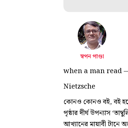
স্বপন পাণ্ডা
when a man read —
Nietzsche
কোনও কোনও বই, বই হয়ে 
পৃষ্ঠার দীর্ঘ উপন্যাস ‘ত
আখ্যানের মায়াবী টানে অ