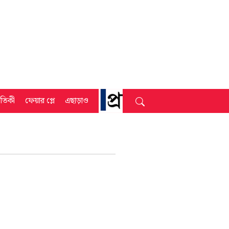
্রতিকী
ফেয়ার প্লে
এছাড়াও