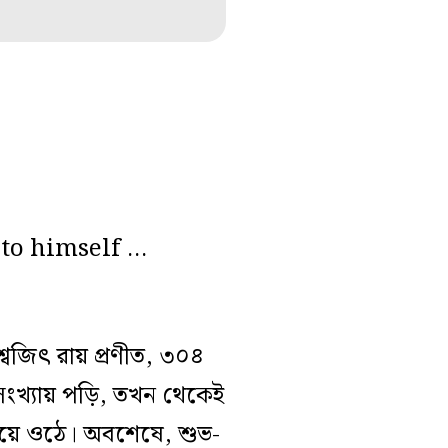
to himself …
বজিৎ রায় প্রণীত, ৩০৪
ো সংখ্যায় পড়ি, তখন থেকেই
 হয়ে ওঠে। অবশেষে, শুভ-