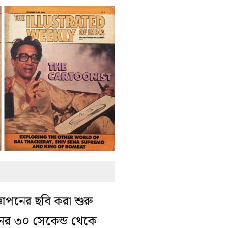
াপনের ছবি করা শুরু
নের ৩০ সেকেন্ড থেকে