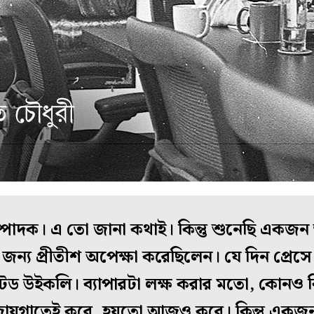
া সম্পাদক। এ তো জানা কথাই। কিন্তু শুনেছি একজ
জন্য প্রীতীশ অপেক্ষা করেছিলেন। যে দিন প্রেস
্রেটেড উইকলি। ব্যাপারটা লক্ষ করার মতো, কোনও 
ায়গাতেই করে, হয়তো আজও করে। কিন্তু একজন ত