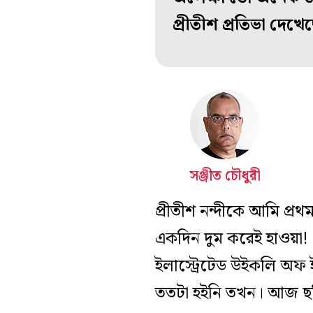
প্রীতীশ প্রতিভা দেখে
সঞ্জীত চৌধুরী
প্রীতীশ নন্দীকে আমি প্র
একদিন দুম করেই হাওয়া! দে
ইলাস্ট্রেটেড উইকলি অফ ই
ততটা হইনি তখন। আজ ছবি 