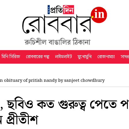
মিনি সিরিজ
রোববারের গল্প
লাইমলাইট
মুখোমুখি
রোজনামচা
সাম্প
n obituary of pritish nandy by sanjeet chowdhury
, ছবিও কত গুরুত্ব পেতে প
 প্রীতীশ