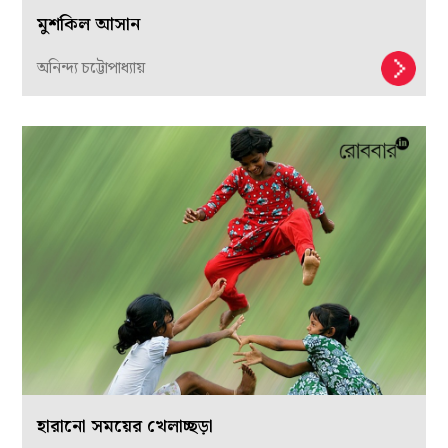
মুশকিল আসান
অনিন্দ্য চট্টোপাধ্যায়
হারানো সময়ের খেলাচ্ছড়া