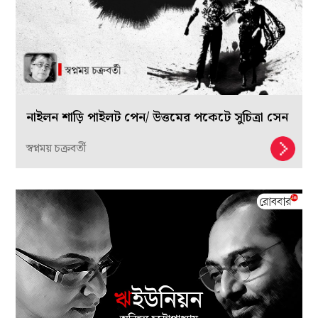
নাইলন শাড়ি পাইলট পেন/ উত্তমের পকেটে সুচিত্রা সেন
স্বপ্নময় চক্রবর্তী