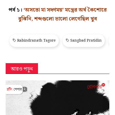
পর্ব ১।
‘অসতো মা সদ্গময়’ মন্ত্রের অর্থ কৈশোরে
বুঝিনি, শব্দগুলো ভালো লেগেছিল খুব
Rabindranath Tagore
Sangbad Pratidin
আরও পড়ুন