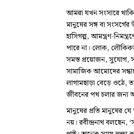
আমরা যখন সংসারে থাকি, 
মানুষের সঙ্গ বা সংসর্গ
হাসিগল্প, আমন্ত্রণ-নিমন্
পারে না। লোক, লৌকিকতার 
সমস্ত প্রয়োজন, সুযোগ, 
সামাজিক আমোদের সন্ধানে 
লাগামছাড়া বেড়ে ওঠে, তখ
জীবনের পথ চলার জন্য আর
মানুষের প্রতি মানুষের যে
নয়। রবীন্দ্রনাথ বলছেন