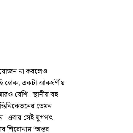
র আয়োজন না করলেও
েই হোক, একটা আকর্ষণীয়
আরও বেশি। স্থানীয় বহু
ান্তিনিকেতনের তেমন
েন। এবার সেই যুগপৎ
তার শিরোনাম ‘অন্তর