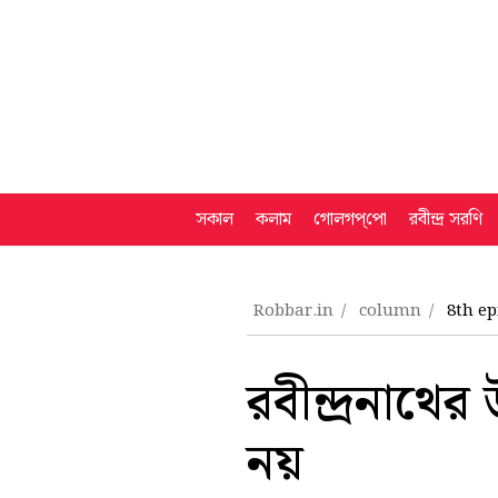
সকাল
কলাম
গোলগপ্‌পো
রবীন্দ্র সরণি
Robbar.in
column
8th ep
রবীন্দ্রনাথের
নয়