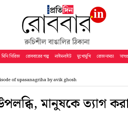
মিনি সিরিজ
রোববারের গল্প
লাইমলাইট
মুখোমুখি
রোজনামচা
সাম্প
isode of upasanagriha by avik ghosh
 উপলব্ধি, মানুষকে ত্যাগ করা