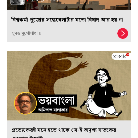
বিশ্বকর্মা পুজোর সন্ধেবেলাটার মতো বিষাদ আর হয় না
সুমন্ত মুখোপাধ্যায়
প্রত্যেকেরই মনে হতে থাকে সে-ই অদৃশ্য ঘাতকের