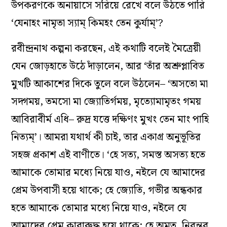
উপকরণকে অনায়াসে সরিয়ে রেখে বলে উঠতে পারি
‘যেনাহং নামৃতা স্যাম্ কিমহং তেন কুর্যাম্’?
রবীন্দ্রনাথ কল্পনা করছেন, এই কথাটি বলেই মৈত্রেয়ী
যেন জোড়হাতে উঠে দাঁড়ালেন, আর ‘তাঁর অশ্রুপ্লাবিত
মুখটি আকাশের দিকে তুলে বলে উঠলেন– ‘অসতো মা
সদ্গময়, তমসো মা জ্যোতির্গময়, মৃত্যোমামৃতং গময়
আবিরাবীর্ম এধি– রুদ্র যত্তে দক্ষিণং মুখং তেন মাং পাহি
নিত্যম্’। আমরা যথার্থ কী চাই, তার একাগ্র অনুভূতির
সহজ প্রকাশ এই বাণীতে। ‘হে সত্য, সমস্ত অসত্য হতে
আমাকে তোমার মধ্যে নিয়ে যাও, নইলে যে আমাদের
প্রেম উপবাসী হয়ে থাকে; হে জ্যোতি, গভীর অন্ধকার
হতে আমাকে তোমার মধ্যে নিয়ে যাও, নইলে যে
আমাদের প্রেম কারারুদ্ধ হয়ে থাকে; হে অমৃত, নিরন্তর