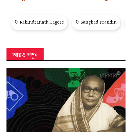
Rabindranath Tagore
Sangbad Pratidin
আরও পড়ুন