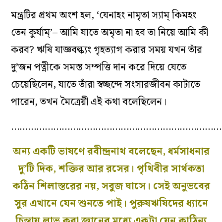
মন্ত্রটির প্রথম অংশ হল, ‘যেনাহং নামৃতা স্যাম্ কিমহং
তেন কুর্যাম্’– আমি যাতে অমৃতা না হব তা নিয়ে আমি কী
করব? ঋষি যাজ্ঞবল্ক্যং গৃহত্যাগ করার সময় যখন তাঁর
দু’জন পত্নীকে সমস্ত সম্পত্তি দান করে দিয়ে যেতে
চেয়েছিলেন, যাতে তাঁরা স্বচ্ছন্দে সংসারজীবন কাটাতে
পারেন, তখন মৈত্রেয়ী এই কথা বলেছিলেন।
…………………………………………………………………
অন্য একটি ভাষণে রবীন্দ্রনাথ বলেছেন, ধর্মসাধনার
দু’টি দিক, শক্তির আর রসের। পৃথিবীর সার্থকতা
কঠিন শিলাস্তরের নয়, সবুজ ঘাসে। সেই অনুভবের
সুর এখানে যেন শুনতে পাই। পুরুষঋষিদের ধ্যানে
চিন্তায় লাভ করা জ্ঞানের মধ্যে একটা যেন কাঠিন্য