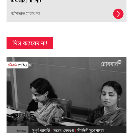
একমাত্র টার্গেট
অমিতাভ মালাকার
মিস করবেন না!