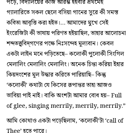
পড়ে, বিদ্যালয়ের কাজ আরম্ভ হইবার প্রথমেই
গ্যালারিতে সকল ছেলে বসিয়া গানের সুরে কী সমস্ত
কবিতা আবৃত্তি করা হইত।… আমাদের মুখে সেই
ইংরেজিটা কী ভাষায় পরিণত হইয়াছিল, তাহার আলোচনা
শব্দতত্ত্ববিদ্‌গণের পক্ষে নিঃসন্দেহ মূল্যবান। কেবল
একটা লাইন মনে পড়িতেছে–
কলোকী পুলোকী সিংগিল
মেলালিং মেলালিং মেলালিং।
অনেক চিন্তা করিয়া ইহার
কিয়দংশের মূল উদ্ধার করিতে পারিয়াছি– কিন্তু
‘কলোকী’ কথাটা যে কিসের রূপান্তর তাহা আজও
ভাবিয়া পাই নাই। বাকি অংশটা আমার বোধ হয়– Full
of glee, singing merrily, merrily, merrily.”
আমি কোথাও একটা পড়েছিলাম, ‘কলোকী’টা ‘call of
Thee’ হতে পারে।