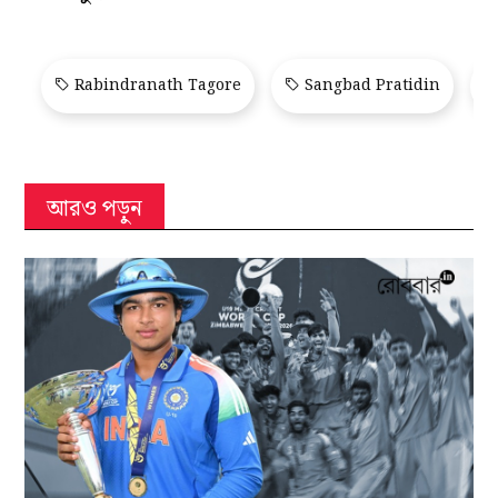
Rabindranath Tagore
Sangbad Pratidin
আরও পড়ুন