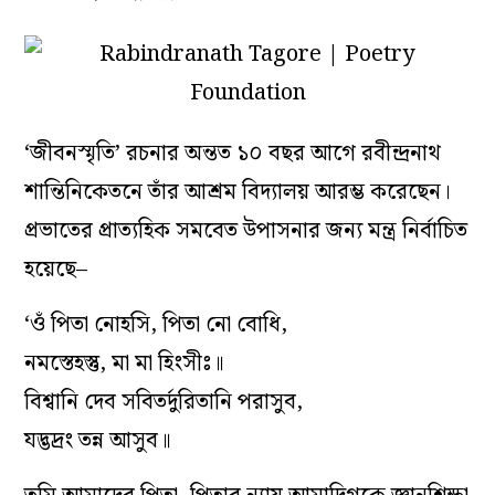
‘জীবনস্মৃতি’ রচনার অন্তত ১০ বছর আগে রবীন্দ্রনাথ
শান্তিনিকেতনে তাঁর আশ্রম বিদ্যালয় আরম্ভ করেছেন।
প্রভাতের প্রাত্যহিক সমবেত উপাসনার জন্য‌ মন্ত্র নির্বাচিত
হয়েছে–
‘ওঁ পিতা নোহসি, পিতা নো বোধি,
নমস্তেহস্তু, মা মা হিংসীঃ॥
বিশ্বানি দেব সবিতর্দুরিতানি পরাসুব,
যদ্ভদ্রং তন্ন আসুব॥