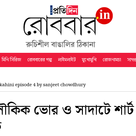
মিনি সিরিজ
রোববারের গল্প
লাইমলাইট
মুখোমুখি
রোজনামচা
সাম্প
kahini episode 4 by sanjeet chowdhury
ৌকিক ভোর ও সাদাটে শার্ট 
ব