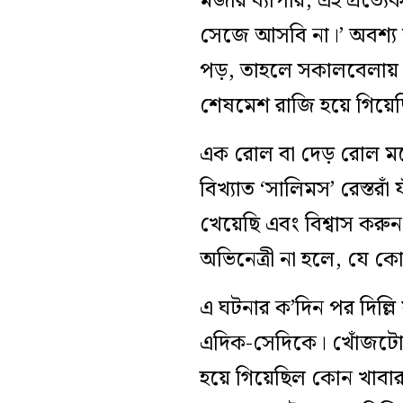
মজার ব‌্যাপার, এই প্রত
সেজে আসবি না।’ অবশ্য 
পড়, তাহলে সকালবেলায় ত
শেষমেশ রাজি হয়ে গিয়ে
এক রোল বা দেড় রোল মতো
বিখ্যাত ‘সালিমস’ রেস্তর
খেয়েছি এবং বিশ্বাস করুন
অভিনেত্রী না হলে, যে 
এ ঘটনার ক’দিন পর দিল্ল
এদিক-সেদিকে। খোঁজটোজ
হয়ে গিয়েছিল কোন খাবার