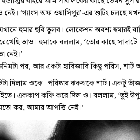
 ইন্ডাস্ট্রির বাইরে আম পাবলিকের কাছে তেমন সুপর
ও নেই। ‘গ্যাংস অফ ওয়াসিপুর’-এর শুটিং চলছে য
ানে হুমার ছবি তুলব। লোকেশন অবশ্য হুমারই বাড
 রেখেছি তাও। হুমাকে বললাম, ‘তোর কাছে সাদাটে
ো নেই।’
নিমটা পর, আর একটা হাবিজাবি কিছু পরিস, শার্ট
র্টটা দিলাম ওকে। পরিষ্কার ঝকঝকে শার্ট। একটু ভা
্বইতে। এককাপ কফি করে দিল ও। বললাম, ‘তুই উপু
মতো কর, আমার আপত্তি নেই।’