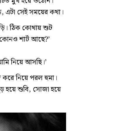
িচিত মুখ হয়ে ওঠেনি।
খন, এটা সেই সময়ের কথা।
়ি। ঠিক কোথায় শুট
 কোনও শার্ট আছে?’
 আমি নিয়ে আসছি।’
ঁজ করে নিয়ে পরল হুমা।
ড় হয়ে শুবি, সোজা হয়ে