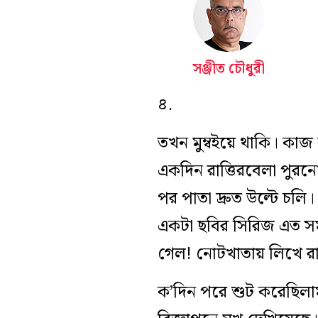
সঞ্জীত চৌধুরী
৪.
তখন মুম্বইয়ে থাকি। কাজ
একদিন রাত্তিরবেলা পুর
পর পাতা দ্রুত উল্টে চলি
একটা ছবির সিরিজ এত সময়
গেল! নোটখাতায় লিখে র
ক’দিন পরে শুট করেছিলাম