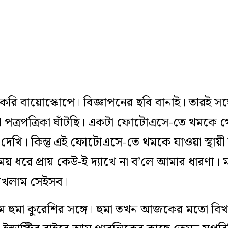
 করি বায়োস্কোপে। বিজ্ঞাপনের ছবি বানাই। তারই সঙ
নো পত্রপত্রিকা ঘাঁটছি। একটা ফোটোএসে-তে থমকে 
। দেখি। কিন্তু এই ফোটোএসে-তে থমকে যাওয়া স্থায়ী 
 ধরে প্রায় কেউ-ই দ্যাখে না ব’লে আমার ধারণা। মা
াখলাম সেইসব।
 হুমা কুরেশির সঙ্গে। হুমা তখন আজকের মতো বিখ্য