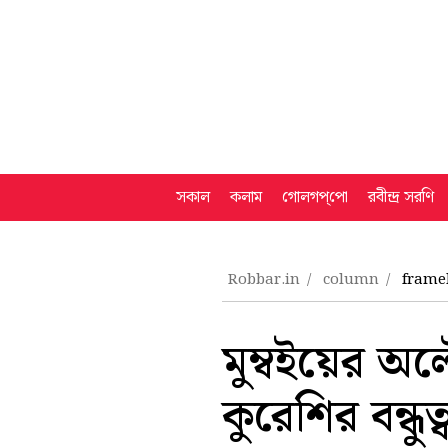
সকাল
কলাম
গোলগপ্‌পো
রবীন্দ্র সরণি
Robbar.in
column
frame
মুম্বইয়ের অল
কুরেশির বন্ধুত্