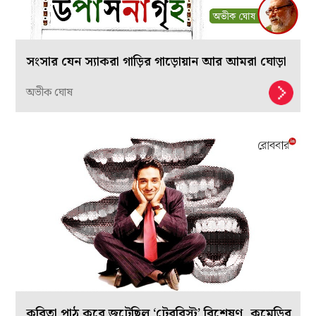
সংসার যেন স্যাকরা গাড়ির গাড়োয়ান আর আমরা ঘোড়া
অভীক ঘোষ
কবিতা পাঠ করে জুটেছিল ‘টেররিস্ট’ বিশেষণ, কমেডির