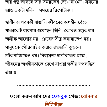
তাঁর গল্প আসলে তার সময়কেই দেখে যাওয়া। সময়ের
আস্ত একটা দলিল। সময়ের রিপোর্টাজ।
স্বাধীনতা পরবর্তী বাঙালি জীবনের অর্থহীন বেঁচে
থাকাকেই বারবার ধরেছেন তিনি। কোনও তত্ত্বকথার
অলীক আলোয় নয়। শ্লেষের তীব্র কষাঘাতেও নয়।
মানুষকে গৌরবান্বিত করার হাততালি কুড়নো
চটকবাজিতেও নয়। নিরাসক্ত দার্শনিকের মতো,
জীবনের অর্থহীনতাকে দেখে যাওয়া স্বকীয় উপলব্ধির
প্রজ্ঞায়।
……………………………………………
ফলো করুন আমাদের
ফেসবুক
পেজ:
রোববার
ডিজিটাল