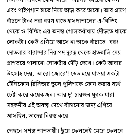
এবং পাইপগান হাতে নিয়ে তাড়া করে তাকে। আর প্রাণে
বাঁচতে টাকা ভরা ব্যাগ হাতে হাসপাতালের এ-বিল্ডিং
থেকে ও-বিল্ডিং-এর অনন্ত গোলকধাঁধায় দৌড়তে থাকে
লোকটা। কেউ এগিয়ে আসে না তাকে বাঁচাতে। বরং
দোতলার বারান্দার নিরাপদ দূরত্ব থেকে হাততালি দেয়
প্রাণভয়ে পালানো লোকটার দৌঁড় দেখে। কেউ আবার
উৎসাহ দেয়,
আরো জোরে’! ডেড হয়ে যাওয়া একটা
‘
টেলিফোন রিসিভার তুলে পুলিশকে ফোন করার ব্যর্থ
চেষ্টা করে কয়েকজন। আর দু’-চারজন যুবক যারা
সহকর্মীর এই অবস্থা দেখে বাঁচানোর জন্য এগিয়ে
আসছিল, তাদের নিরস্ত করে।
পেছনে সশস্ত্র আততায়ী। ছুঁয়ে ফেললেই মেরে ফেলবে