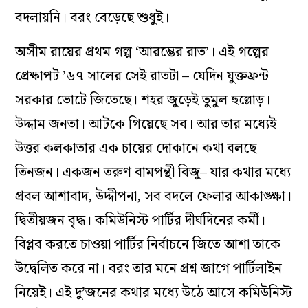
বদলায়নি। বরং বেড়েছে শুধুই।
অসীম রায়ের প্রথম গল্প ‘আরম্ভের রাত’। এই গল্পের
প্রেক্ষাপট ’৬৭ সালের সেই রাতটা – যেদিন যুক্তফ্রন্ট
সরকার ভোটে জিতেছে। শহর জুড়েই তুমুল হুল্লোড়।
উদ্দাম জনতা। আটকে গিয়েছে সব। আর তার মধ্যেই
উত্তর কলকাতার এক চায়ের দোকানে কথা বলছে
তিনজন। একজন তরুণ বামপন্থী বিজু– যার কথার মধ্যে
প্রবল আশাবাদ, উদ্দীপনা, সব বদলে ফেলার আকাঙ্ক্ষা।
দ্বিতীয়জন বৃদ্ধ। কমিউনিস্ট পার্টির দীর্ঘদিনের কর্মী।
বিপ্লব করতে চাওয়া পার্টির নির্বাচনে জিতে আশা তাকে
উদ্বেলিত করে না। বরং তার মনে প্রশ্ন জাগে পার্টিলাইন
নিয়েই। এই দু’জনের কথার মধ্যে উঠে আসে কমিউনিস্ট