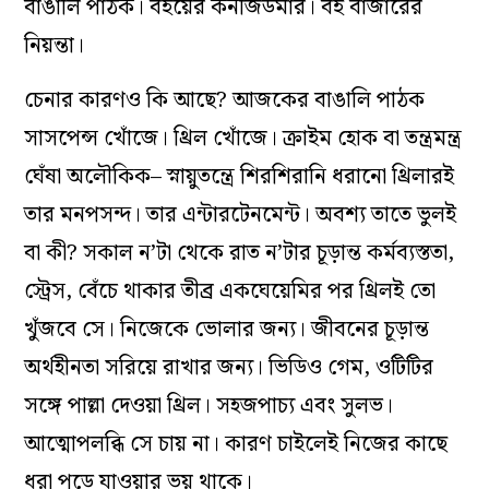
বাঙালি পাঠক। বইয়ের কনজিউমার। বই বাজারের
নিয়ন্তা।
চেনার কারণও কি আছে? আজকের বাঙালি পাঠক
সাসপেন্স খোঁজে। থ্রিল খোঁজে। ক্রাইম হোক বা তন্ত্রমন্ত্র
ঘেঁষা অলৌকিক– স্নায়ুতন্ত্রে শিরশিরানি ধরানো থ্রিলারই
তার মনপসন্দ। তার এন্টারটেনমেন্ট। অবশ্য তাতে ভুলই
বা কী? সকাল ন’টা থেকে রাত ন’টার চূড়ান্ত কর্মব্যস্ততা,
স্ট্রেস, বেঁচে থাকার তীব্র একঘেয়েমির পর থ্রিলই তো
খুঁজবে সে। নিজেকে ভোলার জন্য। জীবনের চূড়ান্ত
অর্থহীনতা সরিয়ে রাখার জন্য। ভিডিও গেম, ওটিটির
সঙ্গে পাল্লা দেওয়া থ্রিল। সহজপাচ্য এবং সুলভ।
আত্মোপলব্ধি সে চায় না। কারণ চাইলেই নিজের কাছে
ধরা পড়ে যাওয়ার ভয় থাকে।