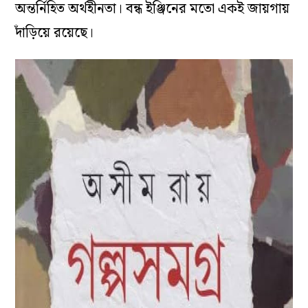
অন্তর্নিহিত অর্থহীনতা। বন্ধ ইঞ্জিনের মতো একই জায়গায়
দাঁড়িয়ে রয়েছে।