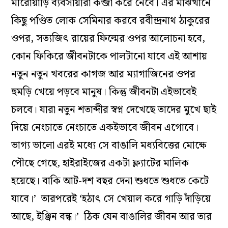
মারোয়াড়ি ব্যবসায়ীরা কব্জা করে নেবে। এর মাঝখানে
কিছু পণ্ডিত লোক সেমিনার করবে রবীন্দ্রনাথ ঠাকুরের
ওপর, সত্যজিৎ রায়ের ফিল্মের ওপর আলোচনা হবে,
কোন ফিকিরে জীবনটাকে পালটানো যাবে এই আশায়
নতুন নতুন খবরের কাগজ আর ম্যাগাজিনের ওপর
হুমড়ি খেয়ে পড়বে মানুষ। কিন্তু জীবনটা এইভাবেই
চলবে। যারা নতুন শতাব্দীর স্বপ্ন দেখেছে তাদের মুখে ছাই
দিয়ে নেংচাতে নেংচাতে একইভাবে জীবন এগোবে।
ভাগ্য ভালো এরই মধ্যে সে বাঙালি মধ্যবিত্তের মোক্ষে
পৌছে গেছে, হাইরাইজের একটা ফ্ল্যাটের মালিক
হয়েছে। বাকি আট-দশ বছর দেনা শুধতে শুধতে কেটে
যাবে।’ তারপরেই ‘হঠাৎ সে খেয়াল করে গাড়ি দাঁড়িয়ে
আছে, ইঞ্জিন বন্ধ।’ ঠিক যেন বাঙালির জীবন আর তার