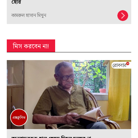
হোর
কামরুল হাসান মিথুন
মিস করবেন না!