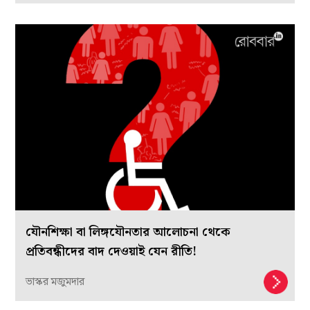
যৌনশিক্ষা বা লিঙ্গযৌনতার আলোচনা থেকে
প্রতিবন্ধীদের বাদ দেওয়াই যেন রীতি!
ভাস্কর মজুমদার