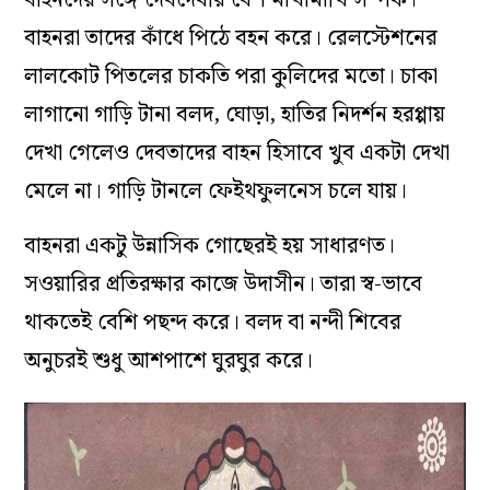
বাহনদের সঙ্গে দেবদেবীর বেশ মাখামাখি সম্পর্ক।
বাহনরা তাদের কাঁধে পিঠে বহন করে। রেলস্টেশনের
লালকোট পিতলের চাকতি পরা কুলিদের মতো। চাকা
লাগানো গাড়ি টানা বলদ, ঘোড়া, হাতির নিদর্শন হরপ্পায়
দেখা গেলেও দেবতাদের বাহন হিসাবে খুব একটা দেখা
মেলে না। গাড়ি টানলে ফেইথফুলনেস চলে যায়।
বাহনরা একটু উন্নাসিক গোছেরই হয় সাধারণত।
সওয়ারির প্রতিরক্ষার কাজে উদাসীন। তারা স্ব-ভাবে
থাকতেই বেশি পছন্দ করে। বলদ বা নন্দী শিবের
অনুচরই শুধু আশপাশে ঘুরঘুর করে।