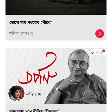
ভেসে যায় নধরের নৌকো
অনিন্দ্য সেনগুপ্ত
নাট্যচর্চাই শাঁওলীদির জীবনচর্যা