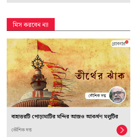
মিস করবেন না!
বাহাত্তরটি পোড়ামাটির মন্দির আজও আকর্ষণ মলুটির
কৌশিক দত্ত