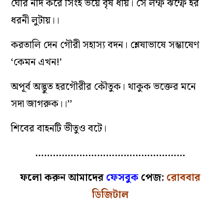
ঘোর নাদ করে সিংহ ভয়ে বৃষ ধায়। সে লম্ফ ঝম্ফে হর
ধরনী লুটায়।।
করতালি দেন গৌরী সহাস্য বদন। শ্লেষাভাষে সম্ভাষেণ
‘কেমন এখন!’
অপূর্ব অদ্ভুত হরগৌরীর কৌতুক। থাকুক ভক্তের মনে
সদা জাগরুক।।’’
শিবের বাহনটি ভীতুও বটে।
……………………………………………
ফলো করুন আমাদের
ফেসবুক
পেজ:
রোববার
ডিজিটাল
……………………………………………