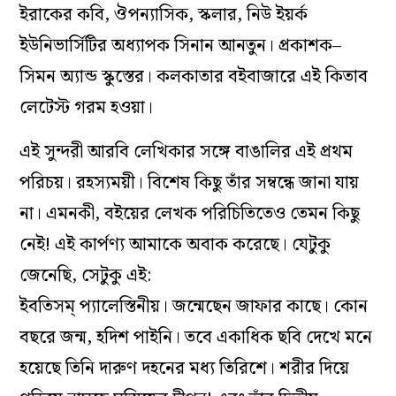
ইরাকের কবি, ঔপন্যাসিক, স্কলার, নিউ ইয়র্ক
ইউনিভার্সিটির অধ্যাপক সিনান আনতুন। প্রকাশক–
সিমন অ্যান্ড স্কুস্তের। কলকাতার বইবাজারে এই কিতাব
লেটেস্ট গরম হওয়া।
এই সুন্দরী আরবি লেখিকার সঙ্গে বাঙালির এই প্রথম
পরিচয়। রহস্যময়ী। বিশেষ কিছু তাঁর সম্বন্ধে জানা যায়
না। এমনকী, বইয়ের লেখক পরিচিতিতেও তেমন কিছু
নেই! এই কার্পণ্য আমাকে অবাক করেছে। যেটুকু
জেনেছি, সেটুকু এই:
ইবতিসম্ প্যালেস্তিনীয়। জন্মেছেন জাফার কাছে। কোন
বছরে জন্ম, হদিশ পাইনি। তবে একাধিক ছবি দেখে মনে
হয়েছে তিনি দারুণ দহনের মধ্য তিরিশে। শরীর দিয়ে