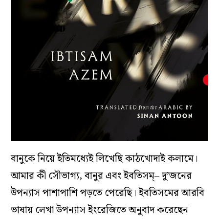
বানুকে নিয়ে ইতিমধ্যেই লিখেছি কাঠখোদাই কলামে।
আমার কী সৌভাগ্য, বানুর এবং ইবতিসম্– দু’জনের
উপন্যাস পাশাপাশি পড়তে পেরেছি। ইবতিসমের আরবি
ভাষায় লেখা উপন্যাস ইংরেজিতে অনুবাদ করেছেন