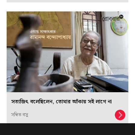
সত্যজিৎ বলেছিলেন, তোমার আঁকায় সই লাগে না
সম্বিত বসু