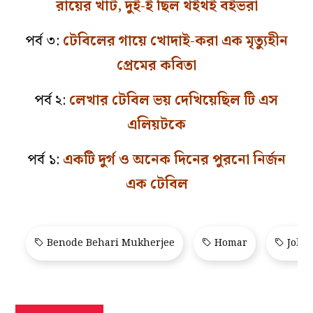
রায়ের খাট, দুই-ই ছিল থইথই বইভরা
পর্ব ৩:
টেবিলের গায়ে খোদাই-করা এক মৃত্যুহীন
প্রেমের কবিতা
পর্ব ২:
লেখার টেবিল ভয় দেখিয়েছিল টি এস
এলিয়টকে
পর্ব ১:
একটি দুর্গ ও অনেক দিনের পুরনো নির্জন
এক টেবিল
Benode Behari Mukherjee
Homar
John 