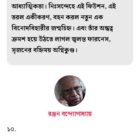
আধ‌্যাত্মিকতা। নিঃসন্দেহে এই ফিউশন, এই
তরল একীকরণ, বহন করল নতুন এক
বিনোদবিহারীর জন্মচিহ্ন। এবং তাঁর অন্ধত্ব
ক্রমশ হয়ে উঠতে লাগল জ্বলন্ত ফারনেস,
সৃজনের বহ্নিময় অগ্নিকুণ্ড।
রঞ্জন বন্দ্যোপাধ্যায়
১০.