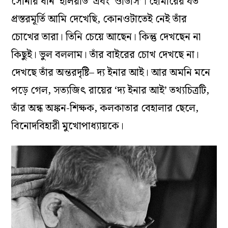
সোনার ধান ‘ইলিয়াড’ এবং ‘ওডিসি’। হোমারের যত
প্রস্তরমূর্তি আমি দেখেছি, কোনওটাতেই নেই তাঁর
চোখের তারা। তিনি চেয়ে আছেন। কিন্তু দেখছেন না
কিছুই। ভুল বললাম। তাঁর বাইরের চোখ দেখছে না।
দেখছে তাঁর অন্তরদৃষ্টি– দ‌্য ইনার আই। আর অমনি মনে
পড়ে গেল, সত‌্যজিৎ রায়ের ‘দ‌্য ইনার আই’ তথ‌্যচিত্রটি,
তাঁর অন্ধ অঙ্কন-শিক্ষক, কলকাতার বেহালার ছেলে,
বিনোদবিহারী মুখোপাধ‌্যায়কে।