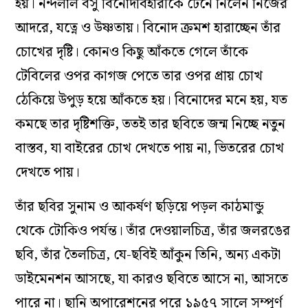
হয়। নন্দলাল বসু বিনোদবিহারীকে টেনে নিলেন নিজের
আদরে, যত্নে ও উষ্ণতায়। বিনোদ ক্রমশ হারাচ্ছেন তাঁর
চোখের দৃষ্টি। কোনও কিছু আঁকতে গেলে তাঁকে
টেবিলের ওপর কাগজ পেতে তার ওপর প্রায় চোখ
ঠেকিয়ে উপুড় হয়ে আঁকতে হয়। বিনোদের মনে হয়, যত
কমছে তার দৃষ্টিশক্তি, ততই তার ছবিতে জন্ম নিচ্ছে নতুন
বাস্তব, যা বাইরের চোখ দেখতে পায় না, ভিতরের চোখ
দেখতে পায়।
তাঁর ছবির সুনাম ও আকর্ষণ ছড়িয়ে পড়ল কাঠমান্ডু
থেকে টোকিও পর্যন্ত। তাঁর দেওয়ালচিত্র, তাঁর জলরঙের
ছবি, তাঁর তৈলচিত্র, যে-ছবিই আঁকুন তিনি, অন‌্য একটা
ডাইমেনশন আসছে, যা কারও ছবিতে আসে না, আসতে
পারে না। ছানি অপারেশনের পরে ১৯৫৭ সালে সম্পূর্ণ