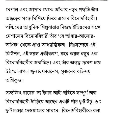
নেপাল এবং জাপান থেকে আঁকার নতুন পদ্ধতি তাঁর
অন্ধত্বের সঙ্গে মিশিয়ে ফিরে এলেন বিনোদবিহারী।
পশ্চিমের আধুনিক শিল্পধারার নিজস্ব ইডিয়মের সঙ্গে
মেশালেন বিনোদবিহারী তাঁর ‘যে আঁধার-আলোর-
অধিক’ থেকে প্রাপ্ত আধ‌্যাত্মিকতা। নিঃসন্দেহে এই
ফিউশন, এই তরল একীকরণ, বহন করল নতুন এক
বিনোদবিহারীর জন্মচিহ্ন। এবং তাঁর অন্ধত্ব ক্রমশ হয়ে
উঠতে লাগল জ্বলন্ত ফারনেস, সৃজনের বহ্নিময়
অগ্নিকুণ্ড।
সত‌্যজিৎ রায়ের ‘দ‌্য ইনার আই’ ছবিতে সম্পূর্ণ অন্ধ
বিনোদবিহারী দাঁড়িয়ে আছেন একটি পাঁচ ফুট উঁচু, ৬০
ফুট চওড়া দেওয়ালের সামনে। বিনোদবিহারীকে বলা