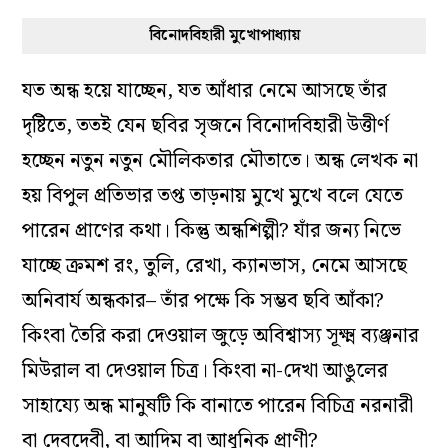
বিনোদবিহারী মুখোপাধ্যায়
যত অন্ধ হয়ে যাচ্ছেন, যত আঁধার নেমে আসছে তাঁর
দৃষ্টিতে, ততই যেন ছবির সৃজনে বিনোদবিহারী উত্তীর্ণ
হচ্ছেন নতুন নতুন মৌলিকতার মৌতাতে। অন্ধ লেখক না
হয় বিপুল প্রতিভার তপ্ত তাড়নায় মুখে মুখে বলে যেতে
পারেন প্রাণের কথা। কিন্তু অন্ধশিল্পী? যাঁর জন‌্য নিভে
যাচ্ছে ক্রমশ রং, তুলি, রেখা, ক‌্যানভাস, নেমে আসছে
অনিবার্য অন্ধকার– তাঁর পক্ষে কি সম্ভব ছবি আঁকা?
কিংবা তৈরি করা দেওয়াল জুড়ে অবিশ্বাস‌্য সূক্ষ্ম ব‌্যঞ্জনার
মিউরাল বা দেওয়াল চিত্র। কিংবা না-দেখা আঙুলের
সাহায‌্যে অন্ধ মানুষটি কি বানাতে পারেন বিচিত্র নরনারী
বা দেবদেবী, বা আদিম বা আধুনিক প্রাণী?