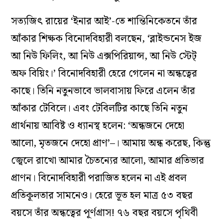
সত‌্যজিৎ রায়ের ‘ইনার আই’-তে শান্তিনিকেতনে তাঁর
আঁকার শিক্ষক বিনোদবিহারী বলছেন, ‘ব্লাইন্ডনেস ইজ
আ নিউ ফিলিং, আ নিউ এক্সপিরিয়ান্স, আ নিউ স্টেট্‌
অফ বিয়িং।’ বিনোদবিহারী হেরে গেলেন না অন্ধত্বের
কাছে। তিনি নতুনভাবে ভালবাসায় ফিরে এলেন তাঁর
আঁকার টেবিলে। এবং টেবিলটির কাছে তিনি নতুন
প্রার্থনায় আবিষ্ট ও ধ‌্যানস্থ হলেন: ‘অন্ধজনে দেহো
আলো, মৃতজনে দেহো প্রাণ’–। আমায় অন্ধ করেছ, কিন্তু
জ্বেলে রাখো আমার চৈতন‌্যের আলো, আমার প্রতিভার
প্রাণন। বিনোদবিহারী পরাজিত হলেন না এই প্রবল
প্রতিকূলতার সামনেও। হেরে ভূত হল মাত্র ৫৩ বছর
বয়সে তাঁর অন্ধত্বের পূর্ণগ্রাস! ৭৬ বছর বয়সে পৃথিবী