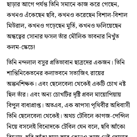
ছাড়ার আগে পর্যন্ত তিনি সমানে কাজ করে গেছেন,
কখনও এঁকেছেন ছবি, কখনও করেছেন বিশাল-বিশাল
মিউরাল, কখনও গড়েছেন মূর্তি, কখনও ফলিয়েছেন
অন্ধত্বের সোনার ফসল তাঁর মৌলিক ভাবনার নিখুঁত
কলম-স্কেচে!
তিনি নন্দলাল বসুর প্রতিভাবান ছাত্রদের একজন। তিনি
শান্তিনিকেতনের কলাভবনে সত‌্যজিৎ রায়ের
অঙ্কনশিক্ষক। এবং ছেলেবেলা থেকেই একটি চোখ নষ্ট
ছিল তাঁর। এবং অন‌্য চোখটির দৃষ্টি প্রবল মায়োপিয়ায়
বিপুল বাধাপ্রাপ্ত। অতএব, এক ঝাপসা পৃথিবীর অধিবাসী
তিনি ছেলেবেলা থেকেই। অথচ টেবিলে কাগজ-পেন্সিল
নিয়ে বসলেই বিনোদকে টেবিল যেন বলে, ছবি আঁকো