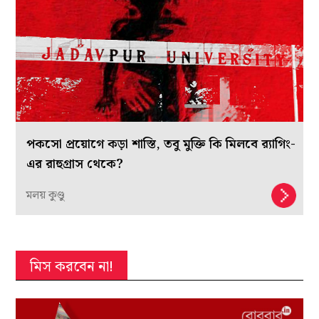
পকসো প্রয়োগে কড়া শাস্তি, তবু মুক্তি কি মিলবে র‍্যাগিং-
এর রাহুগ্রাস থেকে?
মলয় কুণ্ডু
মিস করবেন না!