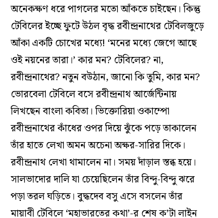
অনেকক্ষণ ধরে পাগলের মতো আঁকতে চাইছেন। কিন্তু
টেবিলের ইচ্ছে ফুটে উঠল বৃদ্ধ রবীন্দ্রনাথের টেবিলজুড়ে
আঁকা একটি চোখের মধ‌্যে! ‘মনের মধ‌্যে জেগে আছে
ওই নয়নের তারা।’ কার মন? টেবিলের? না,
রবীন্দ্রনাথের? নতুন বউঠান, জানো কি তুমি, কার মন?
ভোরবেলা টেবিলে বসে রবীন্দ্রনাথ আর্জেন্টিনায়
লিখছেন বাংলা কবিতা। ভিক্তোরিয়া ওকাম্পো
রবীন্দ্রনাথের কাঁধের ওপর দিয়ে ঝুঁকে পড়ে তাকালেন
তাঁর হাতে লেখা অমন অচেনা অক্ষর-সারির দিকে।
রবীন্দ্রনাথ লেখা থামালেন না। সময় দাঁড়াল স্তব্ধ হয়ে।
সালভাদোর দালি যা চেয়েছিলেন তাঁর বিন্দু-বিন্দু ঝরে
পড়া তরল ঘড়িতে। বুদ্ধদেব বসু এসে বসলেন তাঁর
মায়াবী টেবিলে ‘মহাভারতের কথা’-র শেষ ক’টা লাইন