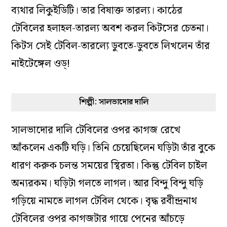
ব‌্যথার লিকুইডিটি। তার বিষাক্ত তারল‌্য। কাঠের
টেবিলের হলাহল-তারল‌্য অবশ করল কিটসের চেতনা।
কিটস সেই টেবিল-তারল‌্যে ডুবতে-ডুবতে লিখলেন তাঁর
নাইটেঙ্গেল ওড্‌!
শিল্পী: সালভাদোর দালি
সালভাদোর দালি টেবিলের ওপর কাগজ রেখে
আঁকলেন একটি ঘড়ি। তিনি চেয়েছিলেন ঘড়িটা তাঁর বুকে
ধারণ করুক চলন্ত সময়ের স্থিরতা। কিন্তু টেবিল চাইল
অন‌্যরকম। ঘড়িটা গলতে লাগল। আর বিন্দু বিন্দু ঘড়ি
গড়িয়ে নামতে লাগল টেবিল থেকে। বৃদ্ধ রবীন্দ্রনাথ
টেবিলের ওপর কাগজটার গায়ে পেনের আঁচড়ে