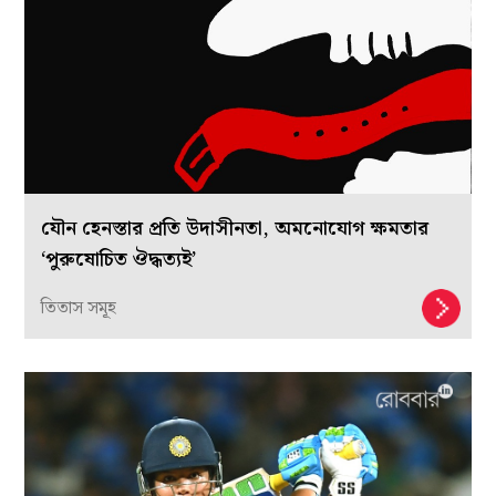
যৌন হেনস্তার প্রতি উদাসীনতা, অমনোযোগ ক্ষমতার
‘পুরুষোচিত ঔদ্ধত্যই’
তিতাস সমূহ