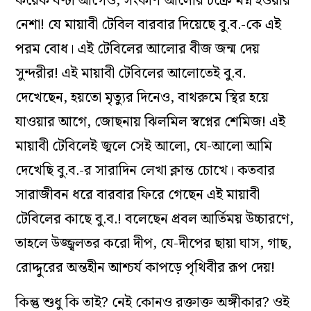
কয়েক ঘণ্টা আগেও, সংকীর্ণ আলোর চক্রে মগ্ন হওয়ার
নেশা! যে মায়াবী টেবিল বারবার দিয়েছে বু.ব.-কে এই
পরম বোধ। এই টেবিলের আলোর বীজ জন্ম দেয়
সুন্দরীর! এই মায়াবী টেবিলের আলোতেই বু.ব.
দেখেছেন, হয়তো মৃত‌্যুর দিনেও, বাথরুমে স্থির হয়ে
যাওয়ার আগে, জোছনায় ঝিলমিল স্বপ্নের শেমিজ! এই
মায়াবী টেবিলেই জ্বলে সেই আলো, যে-আলো আমি
দেখেছি বু.ব.-র সারাদিন লেখা ক্লান্ত চোখে। কতবার
সারাজীবন ধরে বারবার ফিরে গেছেন এই মায়াবী
টেবিলের কাছে বু.ব.! বলেছেন প্রবল আর্তিময় উচ্চারণে,
তাহলে উজ্জ্বলতর করো দীপ, যে-দীপের ছায়া ঘাস, গাছ,
রোদ্দুরের অন্তহীন আশ্চর্য কাপড়ে পৃথিবীর রূপ দেয়!
কিন্তু শুধু কি তাই? নেই কোনও রক্তাক্ত অঙ্গীকার? ওই