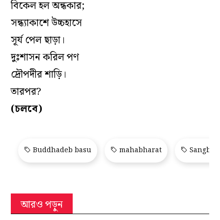
বিকেল হল অন্ধকার;
সন্ধ‌্যাকাশে উচ্চহাসে
সূর্য পেল ছাড়া।
দুঃশাসন করিল পণ
দ্রৌপদীর শাড়ি।
তারপর?
(চলবে)
Buddhadeb basu
mahabharat
Sangbad 
আরও পড়ুন