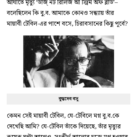
আঘাতে মৃত‌্যু ‘ডাজ্‌ নট রিলিজ আ স্ট্রিম অফ ব্লাড’–
বলেছিলেন কি বু.ব. আমাকে কোনও সন্ধ‌্যায় তাঁর
মায়াবী টেবিল-এর পাশে বসে, চিরাবসানের কিছু পূর্বে?
বুদ্ধদেব বসু
কেমন সেই মায়াবী টেবিল, যে-টেবিলে মগ্ন বু.ব.কে
দেখেছি আমি? যে-টেবিল তাঁকে দিয়েছে, তাঁর মৃত‌্যুর