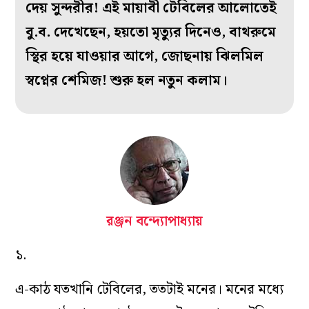
দেয় সুন্দরীর! এই মায়াবী টেবিলের আলোতেই
বু.ব. দেখেছেন, হয়তো মৃত‌্যুর দিনেও, বাথরুমে
স্থির হয়ে যাওয়ার আগে, জোছনায় ঝিলমিল
স্বপ্নের শেমিজ! শুরু হল নতুন কলাম।
রঞ্জন বন্দ্যোপাধ্যায়
১.
এ-কাঠ যতখানি টেবিলের, ততটাই মনের। মনের মধ‌্যে