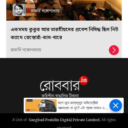
একসময় কুকুর আর ভারতীয়দের প্রবেশ নিষিদ্ধ ছিল নিউ
ক্যাথে রেস্তোরাঁ-কাম-বারে
রাজর্ষি গঙ্গোপাধ্যায়
জলে ডুবে রহস্যমৃত্যু অভিনেত্রীর!
আত্মহত্যা না খুন? এই প্রথম সামনে এল
আসল তথ্য!
Sangbad Pratidin Digital Private Limited.
A Unit of:
All rights
reserved