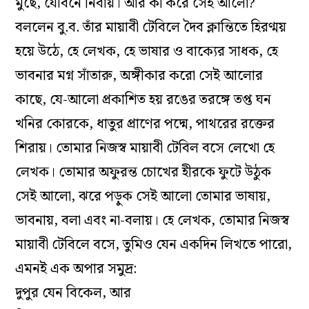
মুছে, যৌবনে নিবায়। আর কী করে সেই আলো?
বললেন বু.ব. তাঁর মায়াবী টেবিলে দৈব ক্লান্তিতে হিরণ্ময়
হয়ে উঠে, হে লেখক, হে ভাষার ও বাক‌্যের সাধক, হে
ভাবনার মগ্ন সাঁতারু, অঙ্গীকার করো সেই আলোর
কাছে, যে-আলো প্রকাশিত হয় রঙের তরঙ্গে তপ্ত ঘন
খনির কোরকে, ধাতুর প্রাণের পদ্মে, পাথরের রক্তের
শিরায়। তোমার নিজস্ব মায়াবী টেবিল বসে লেখো হে
লেখক। তোমার অফুরন্ত চোখের হীরকে ফুটে উঠুক
সেই আলো, ঝরে পড়ুক সেই আলো তোমার ভাষায়,
ভাবনায়, বলা এবং না-বলায়। হে লেখক, তোমার নিজস্ব
মায়াবী টেবিলে বসে, তুমিও যেন একদিন লিখতে পারো,
এমনই এক অপার সমুদ্র:
দুপুর যেন বিকেল, আর