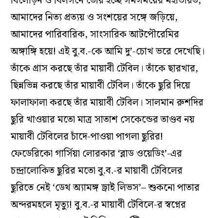
বিলোড়ন ও বিলসনে তৈরি হচ্ছে সমসময়ের মহাভারত,
আমাদের নিত‌্য প্রত‌্যয় ও সংশয়ের সঙ্গে জড়িয়ে,
আমাদের পারিবারিক, সাংসারিক আটপৌরেমির
অঙ্গাঙ্গি হয়ে! এই বু.ব.-কে আমি দু’-চোখ ভরে দেখেছি।
তাঁকে গ্রাস করছে তাঁর মায়াবী টেবিল। তাঁকে ছারখার,
ছিন্নভিন্ন করছে তাঁর মায়াবী টেবিল। তাঁকে ছুরি দিয়ে
ফালাফালা করছে তাঁর মায়াবী টেবিল। সালমান রুশদির
ছুরি খাওয়ার মতো মাত্র সাতাশ সেকেন্ডের তাণ্ডব নয়
মায়াবী টেবিলের চাঁদে-পাওয়া পাগলা ছুরির!
ফেডেরিকো গার্সিয়া লোরকার ‘ব্লাড ওয়েডিং’-এর
চন্দ্রালোকিত ছুরির মতো বু.ব.-র মায়াবী টেবিলের
ছুরিতে নেই ‘ডেথ অ‌্যামঙ্গ ড্রাই লিভস’– শুকনো পাতার
অন্দরমহলে মৃত‌্যু! বু.ব.-র মায়াবী টেবিলে-র স্বপ্নের