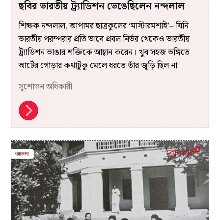
ছবির ভারতীয় ট্র্যাডিশন ভেঙেছিলেন নন্দলাল
শিক্ষক নন্দলাল, আপামর ছাত্রকুলের ‘মাস্টারমশাই’– যিনি
ভারতীয় পরম্পরার প্রতি ভাবে প্রবল নির্ভর থেকেও ভারতীয়
ট্র্যাডিশন ভাঙার শক্তিকে আহ্বান করেন। খুব সহজ ভঙ্গিতে
আর্টের গোড়ার কথাটুকু মেলে ধরতে তাঁর জুড়ি ছিল না।
সুশোভন অধিকারী