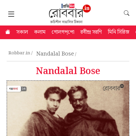
সকাল
কলাম
গোলগপ্‌পো
রবীন্দ্র সরণি
মিনি সিরিজ
Robbar.in
Nandalal Bose
Nandalal Bose