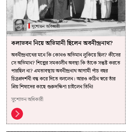
কলাভবন নিয়ে অভিমানী ছিলেন অবনীন্দ্রনাথ?
অবনীন্দ্রনাথের মনে কি কোনও অভিমান লুকিয়ে ছিল? কীসের
সে অভিমান? শিল্পের সমকালীন অবস্থা কি তাঁকে সন্তুষ্ট করতে
পারছিল না? এমতাবস্থায় অবনীন্দ্রনাথ আগামী পাঁচ বছর
চিত্রপ্রদর্শনী বন্ধ করে দিতে বললেন। আরও কঠিন স্বরে তাঁর
প্রিয় শিষ্যদের কাছে গুরুদক্ষিণা চাইলেন তিনি!
সুশোভন অধিকারী