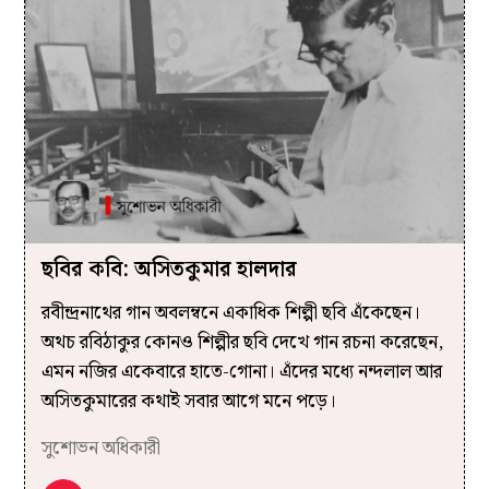
ছবির কবি: অসিতকুমার হালদার
রবীন্দ্রনাথের গান অবলম্বনে একাধিক শিল্পী ছবি এঁকেছেন।
অথচ রবিঠাকুর কোনও শিল্পীর ছবি দেখে গান রচনা করেছেন,
এমন নজির একেবারে হাতে-গোনা। এঁদের মধ্যে নন্দলাল আর
অসিতকুমারের কথাই সবার আগে মনে পড়ে।
সুশোভন অধিকারী