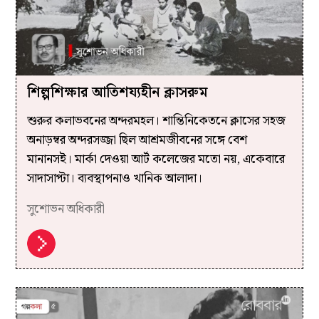
শিল্পশিক্ষার আতিশয্যহীন ক্লাসরুম
শুরুর কলাভবনের অন্দরমহল। শান্তিনিকেতনে ক্লাসের সহজ
অনাড়ম্বর অন্দরসজ্জা ছিল আশ্রমজীবনের সঙ্গে বেশ
মানানসই। মার্কা দেওয়া আর্ট কলেজের মতো নয়, একেবারে
সাদাসাপ্টা। ব্যবস্থাপনাও খানিক আলাদা।
সুশোভন অধিকারী