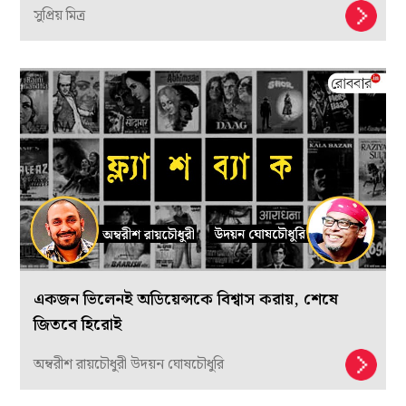
সুপ্রিয় মিত্র
একজন ভিলেনই অডিয়েন্সকে বিশ্বাস করায়, শেষে
জিতবে হিরোই
অম্বরীশ রায়চৌধুরী উদয়ন ঘোষচৌধুরি