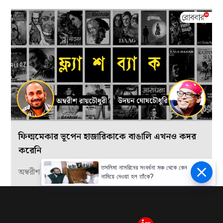
ফিল্মমেকার ভূপেন হাজারিকাকে বাঙালি এখনও কদর
করেনি
তসলিমা নাসরিনের সংবর্ধনা মঞ্চ থেকে কেন
অম্বরীশ রায়চৌধুরী উদয়ন ঘোষচৌধুরি
নামিয়ে দেওয়া হল তাঁকে?