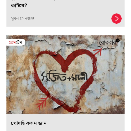
কাটবে?
সুমন সেনগুপ্ত
খোদাই কসম জান