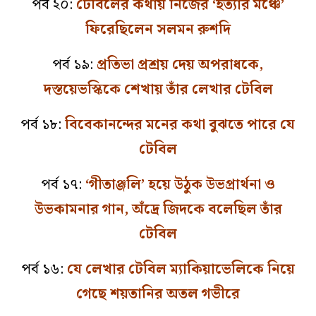
পর্ব ২০:
টেবিলের কথায় নিজের ‘হত্যার মঞ্চে’
ফিরেছিলেন সলমন রুশদি
পর্ব ১৯:
প্রতিভা প্রশ্রয় দেয় অপরাধকে,
দস্তয়েভস্কিকে শেখায় তাঁর লেখার টেবিল
পর্ব ১৮:
বিবেকানন্দের মনের কথা বুঝতে পারে যে
টেবিল
পর্ব ১৭:
‘গীতাঞ্জলি’ হয়ে উঠুক উভপ্রার্থনা ও
উভকামনার গান, অঁদ্রে জিদকে বলেছিল তাঁর
টেবিল
পর্ব ১৬:
যে লেখার টেবিল ম্যাকিয়াভেলিকে নিয়ে
গেছে শয়তানির অতল গভীরে