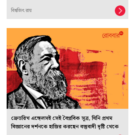
বিশ্বজিৎ রায়
ফ্রেডরিখ এঙ্গেলসই সেই বৈপ্লবিক সূত্র, যিনি প্রথম
বিজ্ঞানের দর্শনকে হাজির করছেন বস্তুবাদী দৃষ্টি থেকে