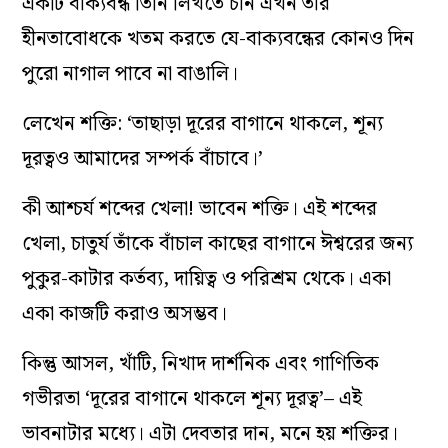
একটি বাক্যবন্ধ তিনি লিখতে চান এখন তাঁর
হীনতাবোধকে খতম করতে যে-বাক্যবন্ধের কোনও দিন
পুরো নাগাল পাবে না বাঙালি।
লেখেন শক্তি: ‘তাছাড়া দূরের বাগানে থাকলে, শূন্য
দূরত্বও আমাদের সম্পর্ক বাঁচাবে।’
কী আশ্চর্য শব্দের খেলা! ভাবেন শক্তি। এই শব্দের
খেলা, চাতুর্য তাঁকে বাঁচাল কাছের বাগানে ঈশ্বরের জন্য
পুকুর-কাটার কর্তব্য, দায়িত্ব ও পরিশ্রম থেকে। একা
একা কাজটি করাও অসম্ভব।
কিন্তু আসল, খাঁটি, নিখাদ দার্শনিক এবং গাণিতিক
গভীরতা ‘দূরের বাগানে থাকলে শূন্য দূরত্ব’– এই
ভাবনাটার মধ্যে। এটা দেবতার দান, মনে হয় শক্তির।