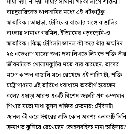
মায়া-দয়া, না দয়া-মায়া? সামান্য খটকা লাগে শক্তির।
বারদুয়ারিজাত ঝাপসামির মধ্যে এই খটকাটুকু
স্বাভাবিক। তাছাড়া, টেবিলের বাংলার সঙ্গে বাঙালির
বাংলার সামান্য গরমিল, ইডিয়মের নড়বড়েমি-ও
স্বাভাবিক। কিন্তু টেবিলটা জানল কী করে তাঁর জন্মদিন
২৫ নভেম্বর? যাদের জন্য পদ্য লিখতে লিখতে শক্তি তাঁর
জীবনটাকে খোলামকুচির মতো ব্যয় করছেন, তাদের
মধ্যে ক’জন বাঙালি মনে রেখেছে এই তারিখটা, শক্তি
চট্টোপাধ্যায় এই তারিখে ধরাধামে অবতীর্ণ হয়েছেন
বলে? এছাড়া আরও একটি বিশেষ জরুরি প্রশ্ন কম্পমান
শিখার মতো মাথা তুলল শক্তির চেতনায়: টেবিলটা
জানল কী করে ঈশ্বরের প্রতি কোন অবশ্য‌-কর্তব্যটি তিনি
ক্রমাগত ঝুলিয়ে রেখেছেন কোহলবহ্নিত নানা অছিলায়?