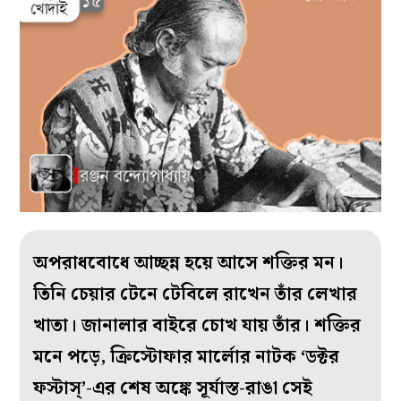
অপরাধবোধে আচ্ছন্ন হয়ে আসে শক্তির মন।
তিনি চেয়ার টেনে টেবিলে রাখেন তাঁর লেখার
খাতা। জানালার বাইরে চোখ যায় তাঁর। শক্তির
মনে পড়ে, ক্রিস্টোফার মার্লোর নাটক ‘ডক্টর
ফস্টাস্‌’-এর শেষ অঙ্কে সূর্যাস্ত-রাঙা সেই