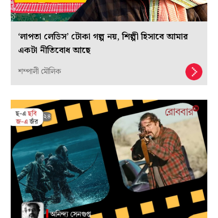
‘লাপতা লেডিস’ টোকা গল্প নয়, শিল্পী হিসাবে আমার
একটা নীতিবোধ আছে
শম্পালী মৌলিক