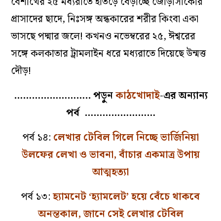
বৈশাখের ২৫ মধ্যরাতে হাতড়ে বেড়াচ্ছে জোড়াসাঁকোর
প্রাসাদের ছাদে, নিঃসঙ্গ অন্ধকারের শরীর কিংবা একা
ভাসছে পদ্মার জলে! কখনও নভেম্বরের ২৫, ঈশ্বরের
সঙ্গে কলকাতার ট্রামলাইন ধরে মধ্যরাতে দিয়েছে উন্মত্ত
দৌড়!
…………………….. পড়ুন
কাঠখোদাই
-এর অন্যান্য
পর্ব ……………………
পর্ব ১৪:
লেখার টেবিল গিলে নিচ্ছে ভার্জিনিয়া
উলফের লেখা ও ভাবনা, বাঁচার একমাত্র উপায়
আত্মহত্যা
পর্ব ১৩:
হ্যামনেট ‘হ্যামলেট’ হয়ে বেঁচে থাকবে
অনন্তকাল, জানে সেই লেখার টেবিল