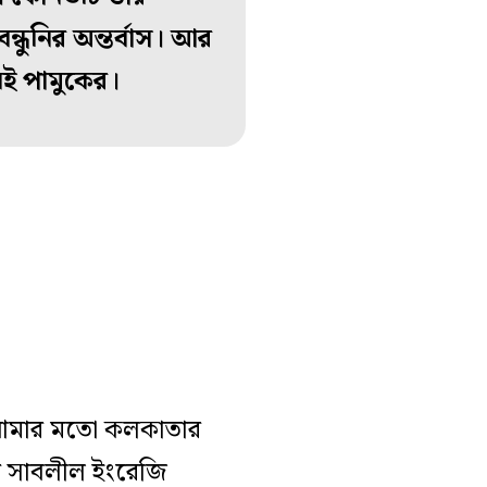
ন্ধুনির অন্তর্বাস। আর
েই পামুকের।
সে আমার মতো কলকাতার
র সাবলীল ইংরেজি