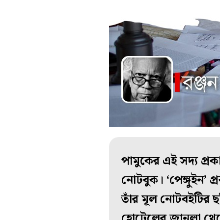
পামুকের এই সদ্য প্রক
নোটবুক। ‘পেঙ্গুইন’ প্
তাঁর মূল নোটবইটির ছ
হোটেলের জানলা থেকে