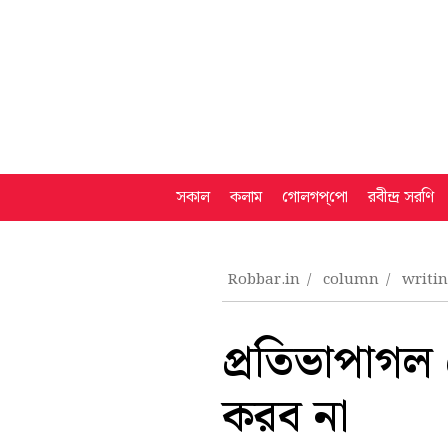
সকাল
কলাম
গোলগপ্‌পো
রবীন্দ্র সরণি
Robbar.in
column
writi
প্রতিভাপাগল
করব না