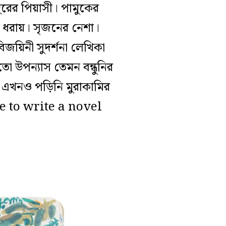
রের পিয়াসী। পামুকের
া ধরায়। সৃজনের নেশা।
জয়িনী সুদর্শনা লেখিকা
 উপন্যাস তেমন বন্ধুনির
 এখনও পড়িনি মুরাকামির
ke to write a novel