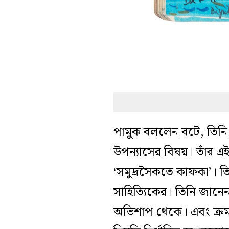
পামুক বললেন বটে, তিনি 
উপন্যাসের বিষয়। তাঁর এই 
‘সমুদ্রসৈকতে কাফকা’। তিন
সাহিত্যিকের। তিনি জানে
অভিশাপ থেকে। এবং ক্রমা