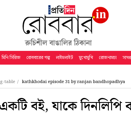
মিনি সিরিজ
রোববারের গল্প
লাইমলাইট
মুখোমুখি
রোজনামচা
সাম্প
ng-table
kathkhodai episode 31 by ranjan bandhopadhya
 একটি বই, যাকে দিনলিপি ব