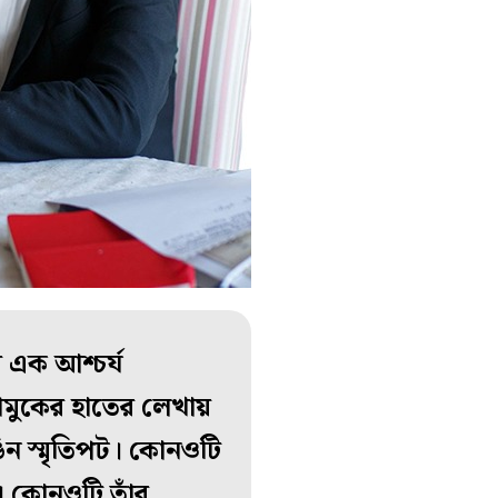
র এক আশ্চর্য
পামুকের হাতের লেখায়
ঙিন স্মৃতিপট। কোনওটি
। কোনওটি তাঁর