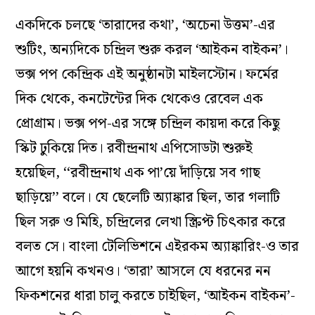
একদিকে চলছে ‘তারাদের কথা’, ‘অচেনা উত্তম’-এর
শুটিং, অন্যদিকে চন্দ্রিল শুরু করল ‘আইকন বাইকন’।
ভক্স পপ কেন্দ্রিক এই অনুষ্ঠানটা মাইলস্টোন। ফর্মের
দিক থেকে, কনটেন্টের দিক থেকেও রেবেল এক
প্রোগ্রাম। ভক্স পপ-এর সঙ্গে চন্দ্রিল কায়দা করে কিছু
স্কিট ঢুকিয়ে দিত। রবীন্দ্রনাথ এপিসোডটা শুরুই
হয়েছিল, ‘‘রবীন্দ্রনাথ এক পা’য়ে দাঁড়িয়ে সব গাছ
ছাড়িয়ে’’ বলে। যে ছেলেটি অ্যাঙ্কার ছিল, তার গলাটি
ছিল সরু ও মিহি, চন্দ্রিলের লেখা স্ক্রিপ্ট চিৎকার করে
বলত সে। বাংলা টেলিভিশনে এইরকম অ্যাঙ্কারিং-ও তার
আগে হয়নি কখনও। ‘তারা’ আসলে যে ধরনের নন
ফিকশনের ধারা চালু করতে চাইছিল, ‘আইকন বাইকন’-