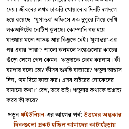
দেয়। জীবনের প্রথম চাকরি খোয়ানোর দিনটি দগদগে
হয়ে রয়েছে। ‘যুগান্তর’ অফিসে এক দুপুরে গিয়ে দেখি
লকআউটের নোটিশ ঝুলছে। কোম্পানি বন্ধ হয়ে
যাওয়ার মতো আতঙ্ক আর কিছুতে নেই। ‘যুগান্তর’-এর
পর এবার ‘তারা’? আলো ঝলমলে সন্ধেগুলোয় কাচের
গুঁড়ো লেগে গেল কেমন। ঋতুদাকে ফোন করলাম। কী
ব্যাপার বলো তো? কীসব শুনছি বাজারে? ঋতুদা আশ্বাস
দিল, ‘মন দিয়ে কাজ কর। এসব বাইরের লোকেদের
বানানো কথা।’ বেশ, তবে তাই। ঋতুদার কথাকে অগ্রাহ্য
করব কী করে?
পড়ুন
ঋইউনিয়ন
-এর আগের পর্ব:
উত্তমের অন্ধকার
দিকগুলো প্রকট হচ্ছিল আমাদের কাটাছেঁড়ায়