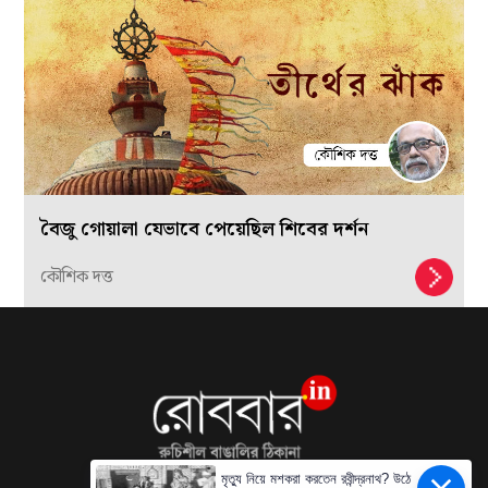
বৈজু গোয়ালা যেভাবে পেয়েছিল শিবের দর্শন
কৌশিক দত্ত
মৃত্যু নিয়ে মশকরা করতেন রবীন্দ্রনাথ? উঠে