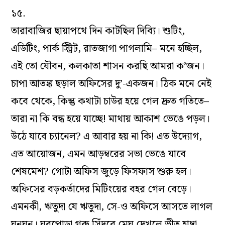
১৫.
তারাবাজির ছায়াপথে দিন কাটছিল দিব্যি। শুটিং,
এডিটিং, পার্ক স্ট্রিট, রাতজাগা পাগলামি– মনে হচ্ছিল,
এই তো যৌবন, কলকাতা শাসন করছি আমরা ক’জন।
চাপা আতঙ্ক ছড়াল অফিসের দু’-একজন। ঠিক মনে নেই
কবে থেকে, কিন্তু কথাটা চাউর হয়ে গেল দ্রুত গতিতে–
তারা না কি বন্ধ হয়ে যাচ্ছে! মাথায় আকাশ ভেঙে পড়ল।
উঠে যাবে চ্যানেল? এ আবার হয় না কি! এত উদ্যোগ,
এত আয়োজন, এমন আড়ম্বরের সভা ভেঙে যাবে
শেষমেশ? গোটা অফিস জুড়ে ফিসফাস শুরু হল।
অফিসের বড়কর্তাদের মিটিংয়ের বহর গেল বেড়ে।
এমনকী, ঋতুদা যে ঋতুদা, সে-ও অফিসে আসতে লাগল
ঘনঘন। ঘরপোড়া গরু সিঁদুরে মেঘ দেখলে ভীত হাম্বা