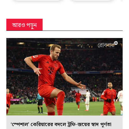
আরও পড়ুন
‘স্পেশাল’ কেরিয়ারের বদলে ট্রফি-জয়ের স্বাদ পূর্ণতা