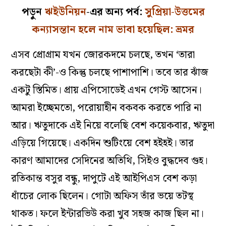
পড়ুন
ঋইউনিয়ন
-এর অন্য পর্ব:
সুপ্রিয়া-উত্তমের
কন্যাসন্তান হলে নাম ভাবা হয়েছিল: ভ্রমর
এসব প্রোগ্রাম যখন জোরকদমে চলছে, তখন ‘তারা
করছেটা কী’-ও কিন্তু চলছে পাশাপাশি। তবে তার ঝাঁজ
একটু স্তিমিত। প্রায় এপিসোডেই এখন গেস্ট আসেন।
আমরা ইচ্ছেমতো, পরোয়াহীন বকবক করতে পারি না
আর। ঋতুদাকে এই নিয়ে বলেছি বেশ কয়েকবার, ঋতুদা
এড়িয়ে গিয়েছে। একদিন শুটিংয়ে বেশ হইহই। তার
কারণ আমাদের সেদিনের অতিথি, সিইও বুদ্ধদেব গুহ।
রতিকান্ত বসুর বন্ধু, দাপুটে এই আইপিএস বেশ কড়া
ধাঁচের লোক ছিলেন। গোটা অফিস তাঁর ভয়ে তটস্থ
থাকত। ফলে ইন্টারভিউ করা খুব সহজ কাজ ছিল না।