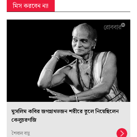
মিস করবেন না!
মুসলিম কবির জগন্নাথভজন শরীরে তুলে নিয়েছিলেন
কেলুচরণজি
শৈবাল বসু