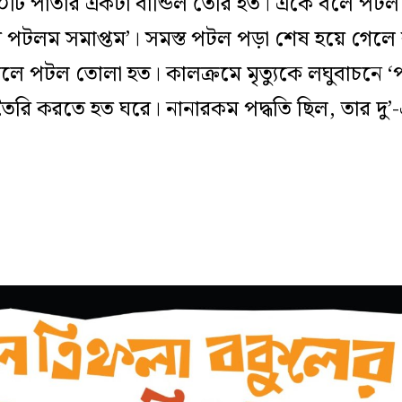
০টি পাতার একটা বান্ডিল তৈরি হত। একে বলে পট
ম পটলম সমাপ্তম’। সমস্ত পটল পড়া শেষ হয়ে গেলে ব
 পটল তোলা হত। কালক্রমে মৃত‌্যুকে লঘুবাচনে ‘
ৈরি করতে হত ঘরে। নানারকম পদ্ধতি ছিল, তার দু’