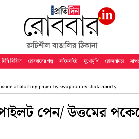
মিনি সিরিজ
রোববারের গল্প
লাইমলাইট
মুখোমুখি
রোজনামচা
সাম্প
pisode of blotting paper by swapnomoy chakraborty
পাইলট পেন/ উত্তমের পকেটে 