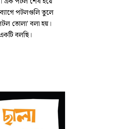
ল। এক পটল শেষ হয়ে
‌্যাগে পটলগুলি তুলে
পটল তোলা’ বলা হয়।
-একটি বলছি।