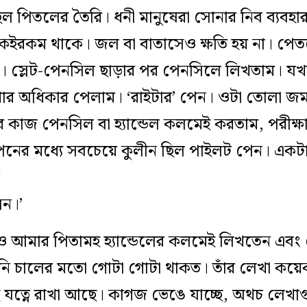
ছিল পিতলের তৈরি। ধনী মানুষেরা সোনার নিব ব‌্যব
ন একইরকম থাকে। জল বা বাতাসেও ক্ষতি হয় না। পেত
 স্লেট-পেনসিল ছাড়ার পর পেনসিলে লিখতাম। যখন
ার অধিকার পেলাম। ‘রাইটার’ পেন। ওটা
তোলা জমা
র কাজ পেনসিল বা হ‌্যান্ডেল কলমেই করতাম, পরীক্
েনের মধ‌্যে সবচেয়ে কুলীন ছিল পাইলট পেন। একট
েন।’
বেও আমার পিতামহ হ‌্যান্ডেলের কলমেই লিখতেন এবং
য়ানি চালের মতো গোটা গোটা থাকত। তাঁর লেখা কয়
যত্নে রাখা আছে। কাগজ ভেঙে যাচ্ছে, অথচ লেখাগুল