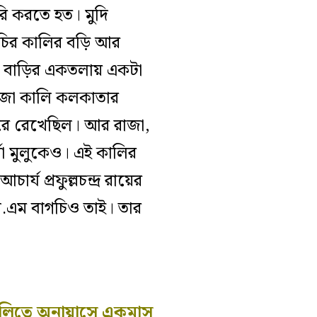
রি করতে হত। মুদি
চির কালির বড়ি আর
েই বাড়ির একতলায় একটা
রাজা কালি কলকাতার
রে রেখেছিল। আর রাজা,
্মা মুলুকেও। এই কালির
য প্রফুল্লচন্দ্র রায়ের
 পি.এম বাগচিও তাই। তার
কালিতে অনায়াসে একমাস