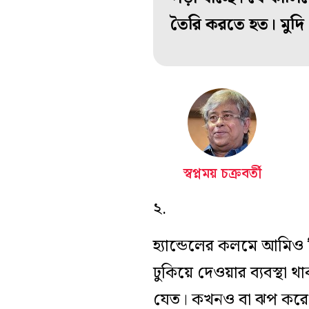
তৈরি করতে হত। মুদি 
স্বপ্নময় চক্রবর্তী
২.
হ‌্যান্ডেলের কলমে আমিও
ঢুকিয়ে দেওয়ার ব‌্যবস্থা
যেত। কখনও বা ঝপ করে ক