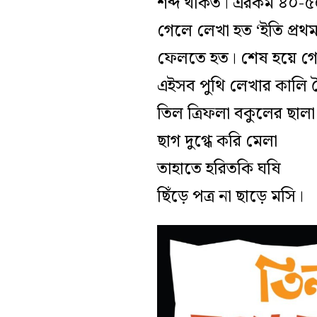
শব্দ থাকত। এরকম ৪০-৫
গেলে লেখা হত ‘ইতি প্রথ
ফেলতে হত। শেষ হয়ে গেলে
এইসব পুথি লেখার কালি ত
তিল ত্রিফলা বকুলের ছালা
ছাগ দুগ্ধে করি মেলা
তাহাতে হরিতকি ঘষি
ছিঁড়ে পত্র না ছাড়ে মসি।