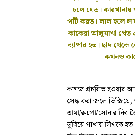
চলে যেত। কারখানায় প
পটি করত। লাল হলে লাল। 
কাকেরা আলুমাখা খেত এ
ব‌্যাপার হত। ছাদ থে
কখনও কালে
কাগজ প্রচলিত হওয়ার আগ
সেদ্ধ করা জলে ভিজিয়ে, শ
তামা/রুপো/সোনার নিব 
ডুবিয়ে পাখায় লিখতে হত।