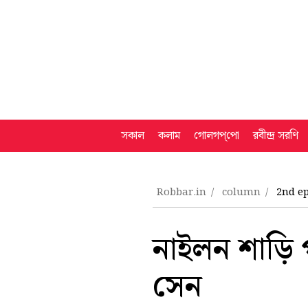
সকাল
কলাম
গোলগপ্‌পো
রবীন্দ্র সরণি
Robbar.in
column
2nd e
নাইলন শাড়ি 
সেন