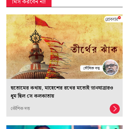
মিস করবেন না!
হুতোমের কথায়, মাহেশের রথের মতোই স্নানযাত্রারও
ধূম ছিল সে কলকাতায়
কৌশিক দত্ত