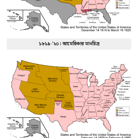
১৮১৯-’২০। আমেরিকার মানচিত্র