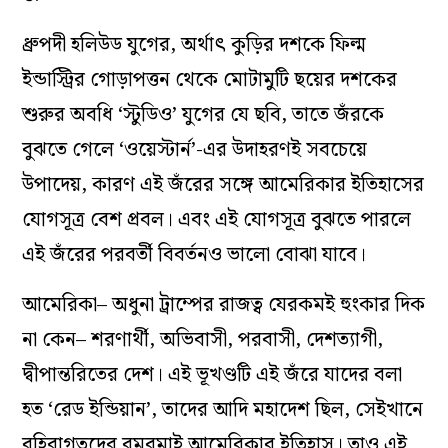
ধ্রুপদী হলিউড যুগের, অর্থাৎ কুড়ির দশকে ফিল্ম
ইন্ডাস্ট্রির গোড়াপত্তন থেকে মোটামুটি ছয়ের দশকের
শুরুর অবধি
‘
স্টুডিও
’
যুগের যে ছবি, তাতে জঁরকে
বুঝতে গেলে
‘
ওয়েস্টার্ন
’
-এর উদাহরণই সবচেয়ে
উপাদেয়, কারণ এই জঁরের সঙ্গে আমেরিকার ইতিহাসের
যোগসূত্র বেশ প্রবল। এবং এই যোগসূত্র বুঝতে পারলে
এই জঁরের পরবর্তী বিবর্তনও ভালো বোঝা যাবে।
আমেরিকা– অধুনা ট্রাম্পের রাজত্ব যেরকমই হুংকার দিক
না কেন– শরণার্থী, অভিবাসী, পরবাসী, দেশত্যাগী,
দ্বীপান্তরিতের দেশ। এই ভূখণ্ডটি এই জঁরে যাদের বলা
হত
‘
রেড ইন্ডিয়ান
’
, তাদের আদি মহাদেশ ছিল, সেইখানে
বহিরাগতদের রমরমাই আমেরিকার ইতিহাস। তাও এই