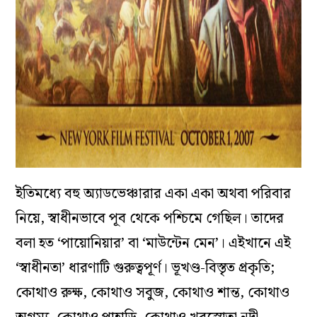
ইতিমধ্যে বহু অ্যাডভেঞ্চারার একা একা অথবা পরিবার
নিয়ে, স্বাধীনভাবে পূব থেকে পশ্চিমে গেছিল। তাদের
বলা হত
‘
পায়োনিয়ার
’
বা
‘
মাউন্টেন মেন
’
। এইখানে এই
‘
স্বাধীনতা
’
ধারণাটি গুরুত্বপূর্ণ। ভূখণ্ড-বিস্তৃত প্রকৃতি;
কোথাও রুক্ষ, কোথাও সবুজ, কোথাও শান্ত, কোথাও