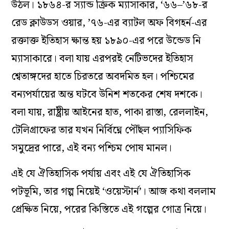
উঠল। ১৮৬৪-র স্যান্ড ক্রিক ম্যাসাকার,
‘
৬৬
–’
৬৮-র
রেড ক্লাউডস ওয়ার,
’
৭৬-এর ব্যাটল অফ বিগহর্ন-এর
রক্তাক্ত ইতিহাস ক্ষান্ত হয় ১৮৯০-এর পরে উন্ডেড নি
ম্যাসাকারে। বলা যায় এরপরই নেটিভদের ইতিহাস
শ্বেতাঙ্গদের হাতে চিরতরে অবদমিত হল। পশ্চিমের
বন্যপর্যায়ের অন্ত ঘটবে উনিশ শতকের শেষ দশকে।
বলা যায়, রাষ্ট্রীয় আইনের হাত, পাকা রাস্তা, রেললাইন,
টেলিগ্রাফের তার যখন নির্বিঘ্নে পৌঁছল প্যাসিফিক
সমুদ্রের পারে, এই বন্য পশ্চিম পোষ মানল।
এই যে ঐতিহাসিক পর্যায় এবং এই যে ঐতিহাসিক
পটভূমি, তার গল্প নিয়েই
‘
ওয়েস্টার্ন
’
। আজ কথা বললাম
প্রেক্ষিত নিয়ে, পরের কিস্তিতে এই গল্পের গোত্র নিয়ে।