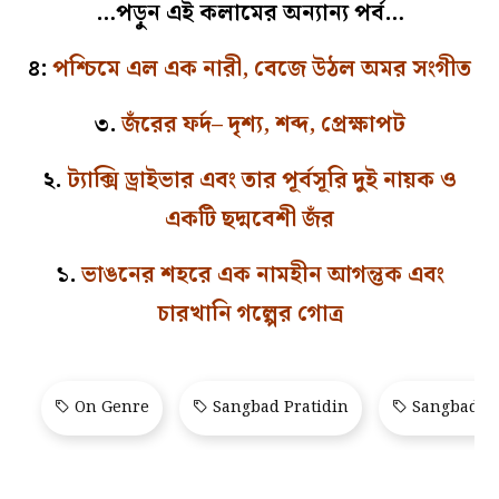
…পড়ুন এই কলামের অন্যান্য পর্ব…
৪:
পশ্চিমে এল এক নারী, বেজে উঠল অমর সংগীত
৩.
জঁরের ফর্দ– দৃশ্য, শব্দ, প্রেক্ষাপট
২.
ট্যাক্সি ড্রাইভার এবং তার পূর্বসূরি দুই নায়ক ও
একটি ছদ্মবেশী জঁর
১.
ভাঙনের শহরে এক নামহীন আগন্তুক এবং
চারখানি গল্পের গোত্র
On Genre
Sangbad Pratidin
Sangbad Pr