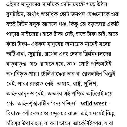
এইসব মানুষদের সাময়িক সেটলমেন্টে গড়ে উঠল
বুমটাউন, অর্থাৎ শতাধিক ছোট জনপদ যেগুলোকে ওরা
যতই টাউন বলুক আসলে গঞ্জ, কিছু তো বড়জোর একটি
পাড়ার সাইজের। হাতে টাকা নেই, হাতে টাকা চাই, হাতে
কাঁচা টাকা– এরকম মানুষের জমায়েত মানেই মদের
ভাটিখানা, জুয়ারি, ব্রথেল এবং দেদার ক্রিমিনালদের
বাড়বাড়ন্ত। মনে রাখতে হবে, তখন গোটা পশ্চিমটাই
অনাবিষ্কৃত প্রায়। টেলিগ্রাফের তার বা রেললাইন কিছুই
নেই, পাকা রাস্তাও নেই। অর্থাৎ, রাষ্ট্র, পুলিশ,
আইনকানুনও নেই। অতএব এই পশ্চিম অচিরেই হয়ে
গেল আইনশৃঙ্খলাহীন
‘
বন্য পশ্চিম
’–
wild west–
বিষাক্ত পৌরুষের ও বন্দুকের রাজ। এই সময়েই কিছু
চরিত্রর উত্থান হল, বা বলা ভালো আর্কেটাইপের, যারা