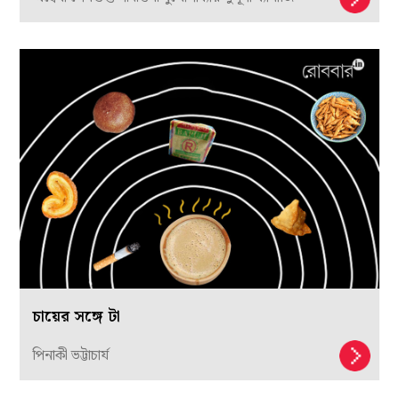
চায়ের সঙ্গে টা
পিনাকী ভট্টাচার্য