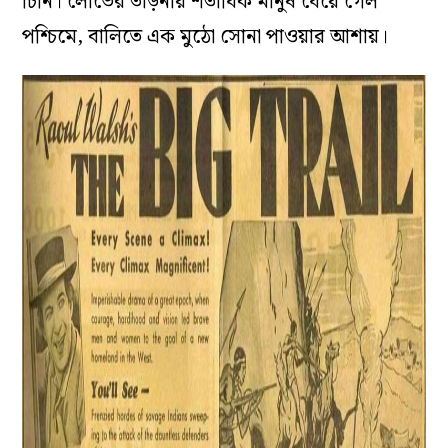
চিনি। লোভের তাড়নায় শতাধিক মানুষ ধেয়ে গেল
পশ্চিমে, বালিতে এক মুঠো সোনা পাওয়ার আশায়।