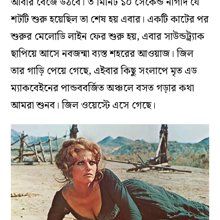
আবার বেজে উঠবে। ৩ মিনিট ১০ সেকেন্ড নাগাদ যে
শটটি শুরু হয়েছিল তা শেষ হয় এবার। একটি কাটের পর
শুরুর মেলোডি লাইন ফের শুরু হয়, এবার সাউন্ডট্র্যাক
ছাপিয়ে আসে নবজন্মা ব্যস্ত শহরের আওয়াজ। জিল
তার গাড়ি পেয়ে গেছে, এইবার কিছু সংলাপে মৃত এড
ম্যাকবেইনের পান্ডববর্জিত অঞ্চলে বসত গড়ার কথা
আমরা শুনব। জিল ওয়েস্টে এসে গেছে।