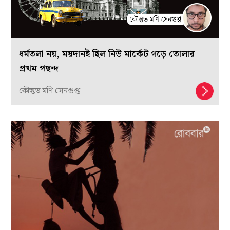
ধর্মতলা নয়, ময়দানই ছিল নিউ মার্কেট গড়ে তোলার
প্রথম পছন্দ
কৌস্তুভ মণি সেনগুপ্ত