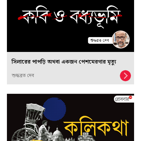
সিলারের পাপড়ি অথবা একজন পেশমেরগার মৃত্যু
শুদ্ধব্রত দেব