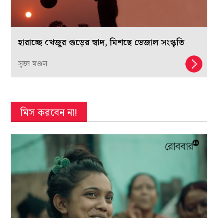
হারাচ্ছে খেজুর গুড়ের স্বাদ, মিশছে ভেজাল সংস্কৃতি
সৃজা মণ্ডল
মিস করবেন না!