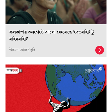
কলকাতার তলপেটে আলো ফেলেছে ‘রেডলাইট টু
লাইমলাইট’
উদয়ন ঘোষচৌধুরি