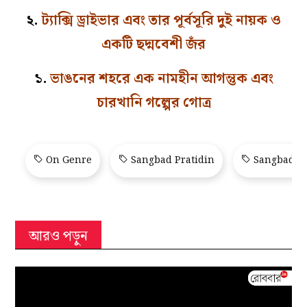
২.
ট্যাক্সি ড্রাইভার এবং তার পূর্বসূরি দুই নায়ক ও
একটি ছদ্মবেশী জঁর
১.
ভাঙনের শহরে এক নামহীন আগন্তুক এবং
চারখানি গল্পের গোত্র
On Genre
Sangbad Pratidin
Sangbad Pr
আরও পড়ুন