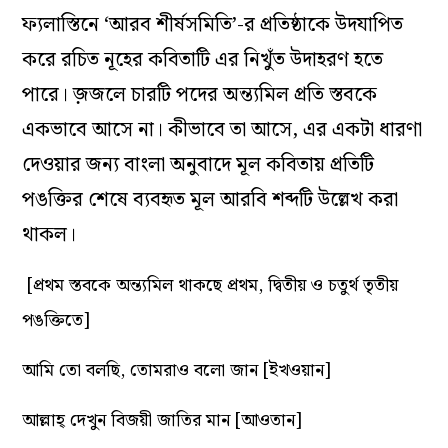
ফ্যলাস্তিনে ‘আরব শীর্ষসমিতি’-র প্রতিষ্ঠাকে উদযাপিত
করে রচিত নূহের কবিতাটি এর নিখুঁত উদাহরণ হতে
পারে। জ়জলে চারটি পদের অন্ত্যমিল প্রতি স্তবকে
একভাবে আসে না। কীভাবে তা আসে, এর একটা ধারণা
দেওয়ার জন্য বাংলা অনুবাদে মূল কবিতায় প্রতিটি
পঙক্তির শেষে ব্যবহৃত মূল আরবি শব্দটি উল্লেখ করা
থাকল।
[প্রথম স্তবকে অন্ত্যমিল থাকছে প্রথম, দ্বিতীয় ও চতুর্থ তৃতীয়
পঙক্তিতে]
আমি তো বলছি, তোমরাও বলো জান [ইখওয়ান]
আল্লাহ্‌ দেখুন বিজয়ী জাতির মান [আওতান]