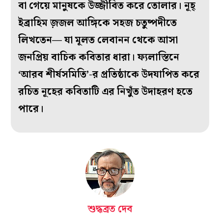
বা গেয়ে মানুষকে উজ্জীবিত করে তোলার। নূহ্‌
ইব্রাহিম জ়জল আঙ্গিকে সহজ চতুষ্পদীতে
লিখতেন— যা মূলত লেবানন থেকে আসা
জনপ্রিয় বাচিক কবিতার ধারা। ফ্যলাস্তিনে
‘আরব শীর্ষসমিতি’-র প্রতিষ্ঠাকে উদযাপিত করে
রচিত নূহের কবিতাটি এর নিখুঁত উদাহরণ হতে
পারে।
শুদ্ধব্রত দেব