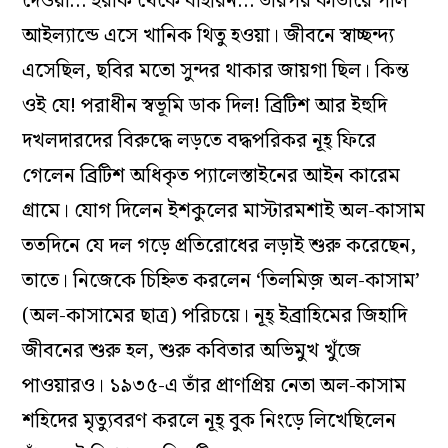
দেওয়া… ইরাক থেকে বাহরিন… তারপর কাতারে পার্ল
আইল্যান্ডে এসে খানিক থিতু হওয়া। জীবনে স্বাচ্ছন্দ্য
এসেছিল, ছবির মতো সুন্দর থাকার জায়গা ছিল। কিন্ত
ওই যে! পরাধীন স্বভূমি ডাক দিল! ব্রিটিশ আর ইহুদি
দখলদারদের বিরুদ্ধে লড়তে বদ্ধপরিকর নূহ্‌ ফিরে
গেলেন ব্রিটিশ অধিকৃত প্যালেস্তাইনের আইন কারেম
গ্রামে। যোগ দিলেন ইশকুলের মাস্টারমশাই অল-কাসাম
ততদিনে যে দল গড়ে প্রতিরোধের লড়াই শুরু করেছেন,
তাতে। নিজেকে চিহ্নিত করলেন ‘তিলমিজ় অল-কাসাম’
(অল-কাসামের ছাত্র) পরিচয়ে। নূহ্‌ ইব্রাহিমের জিহাদি
জীবনের শুরু হল, শুরু কবিতার অভিমুখ খুঁজে
পাওয়ারও। ১৯৩৫-এ তাঁর প্রাণপ্রিয় নেতা অল-কাসাম
শহিদের মৃত্যুবরণ করলে নূহ্‌ বুক নিংড়ে লিখেছিলেন