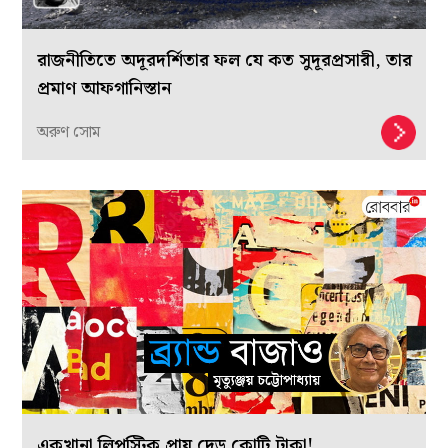
রাজনীতিতে অদূরদর্শিতার ফল যে কত সুদূরপ্রসারী, তার
প্রমাণ আফগানিস্তান
অরুণ সোম
একখানা লিপস্টিক প্রায় দেড় কোটি টাকা!