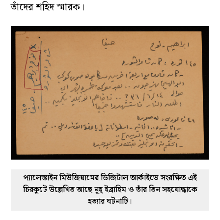
তাঁদের শহিদ স্মারক।
প্যালেস্তাইন মিউজিয়ামের ডিজিটাল আর্কাইভে সংরক্ষিত এই
চিরকুটে উল্লেখিত আছে নূহ্‌ ইব্রাহিম ও তাঁর তিন সহযোদ্ধাকে
হত্যার ঘটনাটি।