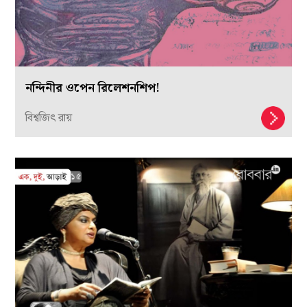
নন্দিনীর ওপেন রিলেশনশিপ!
বিশ্বজিৎ রায়