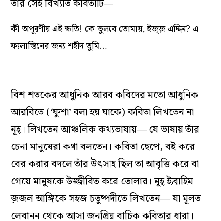
তাঁর সেই বিখ্যাত কবিতাটি—
কী অপূরণীয় এই ক্ষতি! কে ভুলবে তোমায়, ইজ্জ় এদ্দিন? এ
ফ্যলাস্তিনের জন্য শহীদ তুমি…
বিশ শতকের আধুনিক আরব কবিদের মতো আধুনিক
আরবিতে (‘ফুশা’ বলা হয় যাকে) কবিতা লিখতেন না
নূহ্‌। লিখতেন আঞ্চলিক কথ্যভাষায়— যে ভাষায় তাঁর
চেনা মানুষেরা কথা বলতেন। কবিতা ছেপে, বই করে
বের করার বদলে তাঁর উৎসাহ ছিল তা আবৃত্তি করে বা
গেয়ে মানুষকে উজ্জীবিত করে তোলার। নূহ্‌ ইব্রাহিম
জ়জল আঙ্গিকে সহজ চতুষ্পদীতে লিখতেন— যা মূলত
লেবানন থেকে আসা জনপ্রিয় বাচিক কবিতার ধারা।