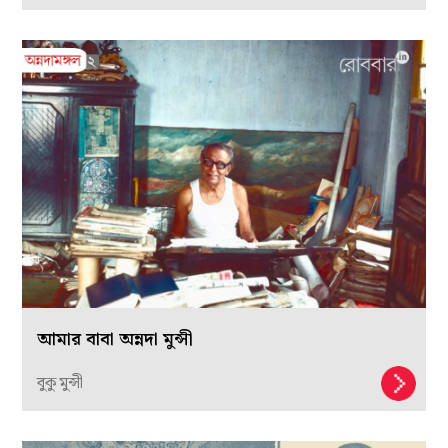
আমার বাবা অন্নদা মুন্সী
বুকু মুন্সী