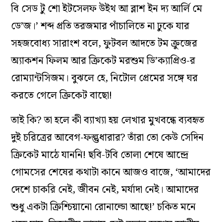
বি সেড টু শো ইটসেলফ উইথ আ ব্লাশ ইন দ‌্য আর্লি মে
ডে’জ।’ শব্দ প্রতি তরজমার পাঁচালিতে না ঢুকে যার
সহজবোধ‌্য সারাংশ বলে, ফুটবল আদতে টম ক্রুজের
অ‌্যাকশন ফিলম আর ক্রিকেট মরশুম ডি’ক‌্যাপ্রিও-র
রোম‌্যান্টসিজম। বুঝলে হে, নিটোল প্রেমের সঙ্গে ঘর
করতে গেলে ক্রিকেট বাছো!
তাই কি? তা হলে কী ব‌্যাখ‌্যা হয় লেখার মুখবন্ধে ব‌্যবহৃত
দুই চরিত্রের আবেগ-ফল্গুধারার? তাঁরা তো কেউ সেদিন
ক্রিকেট মাঠে যাননি! ছবি-টবি তোলা শেষে আন্দ্রে
গোমসের শেষের কথাটা কানে আজও বাজে, ‘আমাদের
দেশে চাকরি নেই, জীবন নেই, মর্যাদা নেই। আমাদের
শুধু একটা ক্রিশ্চিয়ানো রোনাল্ডো আছে!’ চকিত মনে