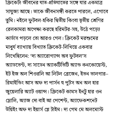
ক্রিকেট! জীবনের ঘাত-প্রতিঘাতের সঙ্গে যার একমাত্র
সাযুজ‌্য আছে। তাকে জীবনসঙ্গী করতে পারলে, এগোবে
তুমি। নইলে ফুটবল-হকির দ্বিতীয় কিংবা তৃতীয় শ্রেণির
রেলকামরা অপেক্ষা করছে হরিমটর-সহ, উঠে পড়ো!
কার্ডাস পড়লে তো আরও গেল। ক্রিকেট মরশুমের
মাধুর্য ব‌্যাখ‌্যায় বিখ‌্যাত ক্রিকেট-লিখিয়ে একবার
লিখেছিলেন: ‘দ‌্য অ‌্যারোগ‌্যান্স অব ফুটবল’স
অ‌্যাডভেন্ট, দ‌্য সাডেন অ‌্যাকটিভিটি অ‌্যান্ড কনকোয়েস্ট,
ইট ইজ অল শিওরলি আ লিটল ব্রেজেন, ইভন ভালগার–
রিমাইন্ডিং আস অফ দ‌্য পার্সন হু পুটস অন অল হার
জুয়েলারি অ‌্যাট ওয়ান্স। ক্রিকেট কামস ইনটু হার ওন
স্লোলি, অ‌্যাজ দো বাই আ পেশেন্ট, অ‌্যাফেকশনেট
উয়িইং অফ দ‌্য ইয়ার্স প্লে টাইম। দ‌্য গেম মে অলমোস্ট