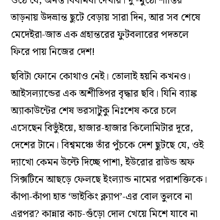
ওঠে যে, অনন্ত বিবমিষা দেখায়। দু’-মুঠো শান্তির
তাড়নায় উদভ্রান্ত ছুটে বেড়ায় সারা দিন, আর সব শেষে
মেদেইরা-জাত এক গ্রহান্তরের ফুটবলারের পদতলে
ফিরে পায় নিজের দেশ!
ছবিটা ফোনে কোথাও নেই। তোলাই হয়নি কখনও।
আইসল‌্যান্ডের এক অশীতিপর বৃদ্ধার ছবি। যিনি ব‌্যাঙ্ক
অ‌্যাকাউন্টের শেষ ভরসাটুকু নিঃশেষ করে চলে
এসেছেন বিভুঁইয়ে, হাজার-হাজার কিলোমিটার দূরে,
দেশের টানে। বিশ্বমঞ্চে তাঁর পুঁচকে দেশ ছুটছে যে, ওই
দ‌্যাখো কেমন উল্টে দিচ্ছে পাশা, ইউরোর রাউন্ড অফ
সিক্সটিনে আছড়ে ফেলছে ইংল‌্যান্ড নামের পরাশক্তিকে।
কাঁপা-কাঁপা হাত ‘ভাইকিং ক্ল‌্যাপ’-এর বোল তুলবে না
এরপর? কান্নার কাচ-গুঁড়ো দোল খেয়ে মিশে যাবে না