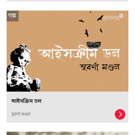
আইসক্রিম ডল
সুবর্ণা মণ্ডল