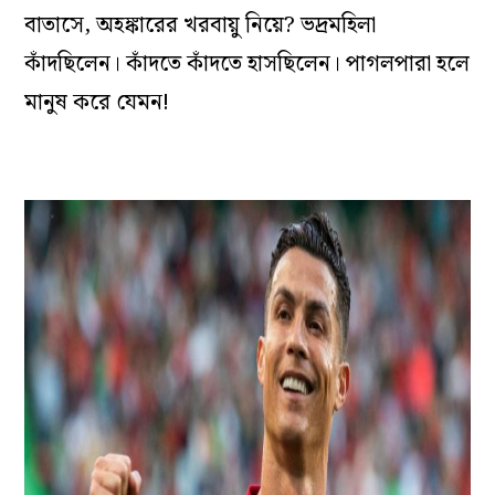
বাতাসে, অহঙ্কারের খরবায়ু নিয়ে? ভদ্রমহিলা
কাঁদছিলেন। কাঁদতে কাঁদতে হাসছিলেন। পাগলপারা হলে
মানুষ করে যেমন!