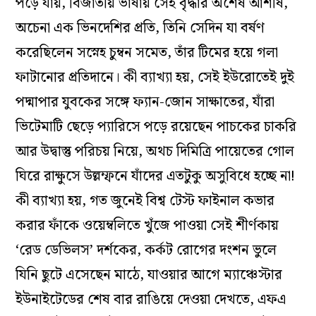
পড়ে যায়, বিজাতীয় ভাষায় সেই বৃদ্ধার অশেষ আশীষ,
অচেনা এক ভিনদেশির প্রতি, তিনি সেদিন যা বর্ষণ
করেছিলেন সস্নেহ চুম্বন সমেত, তাঁর টিমের হয়ে গলা
ফাটানোর প্রতিদানে। কী ব‌্যাখ‌্যা হয়, সেই ইউরোতেই দুই
পদ্মাপার যুবকের সঙ্গে ফ‌্যান-জোন সাক্ষাতের, যাঁরা
ভিটেমাটি ছেড়ে প‌্যারিসে পড়ে রয়েছেন পাচকের চাকরি
আর উদ্বাস্তু পরিচয় নিয়ে, অথচ দিমিত্রি পায়েতের গোল
ঘিরে রাক্ষুসে উল্লম্ফনে যাঁদের এতটুকু অসুবিধে হচ্ছে না!
কী ব‌্যাখ‌্যা হয়, গত জুনেই বিশ্ব টেস্ট ফাইনাল কভার
করার ফাঁকে ওয়েম্বলিতে খুঁজে পাওয়া সেই শীর্ণকায়
‘রেড ডেভিলস’ দর্শকের, কর্কট রোগের দংশন ভুলে
যিনি ছুটে এসেছেন মাঠে, যাওয়ার আগে ম‌্যাঞ্চেস্টার
ইউনাইটেডের শেষ বার রাঙিয়ে দেওয়া দেখতে, এফএ