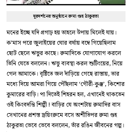
দূরদর্শনের অনুষ্ঠানে রুমা গুহ ঠাকুরতা
মনের ইচ্ছে যদি প্রগাঢ় হয় তাহলে উপায় মিলেই যায়।
ক’মাস পরে জুলাইয়ের ঘোর বর্ষায় বম্বে গিয়েছিলাম
ছোট ছেলে ঋভুর কাছে। রুমাদিকে যোগাযোগ করলে
তিনি যেতে বললেন। ঋভু ব্যবস্থা করল শুটিংয়ের, নিয়ে
গেল আমাকে। বৃষ্টিতে জল দাঁড়িয়ে গেছে রাস্তায়, তার
মধ্যে দিয়ে আমরা গিয়ে পৌঁছলাম ‘গৌরী-কুঞ্জ’, কিশোর
কুমারের বাড়ি। পা দিতেই শিহরন হল, এখানেই থাকতেন
ওই কিংবদন্তি শিল্পী ! বাড়ির যে অংশটায় রুমাদির বাস
সেখানের প্রশস্ত ড্রয়িংরুমে বসে অশীতিপর রুমা গুহ
ঠাকুরতা ভেবে ভেবে বললেন, তাঁর রঙিন জীবনের গল্প।