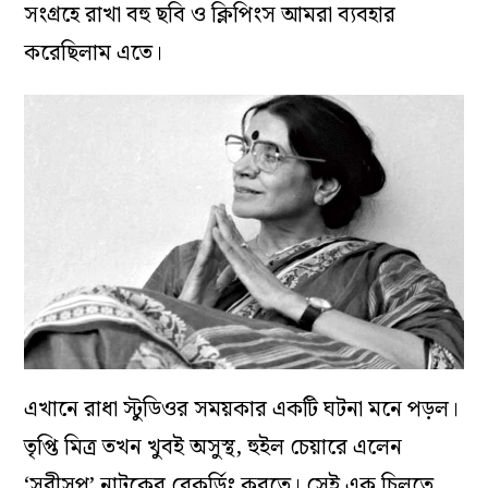
সংগ্রহে রাখা বহু ছবি ও ক্লিপিংস আমরা ব্যবহার
করেছিলাম এতে।
এখানে রাধা স্টুডিওর সময়কার একটি ঘটনা মনে পড়ল।
তৃপ্তি মিত্র তখন খুবই অসুস্থ, হুইল চেয়ারে এলেন
‘সরীসৃপ’ নাটকের রেকর্ডিং করতে। সেই এক চিলতে