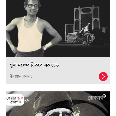
শূন্য মঞ্চের ভিতরে এত ঢেউ
নীলাঞ্জন হালদার