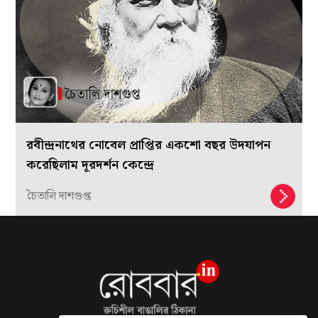
রবীন্দ্রনাথের নোবেল প্রাপ্তির একশো বছর উদযাপন
করেছিলাম দূরদর্শন কেন্দ্রে
চৈতালি দাশগুপ্ত