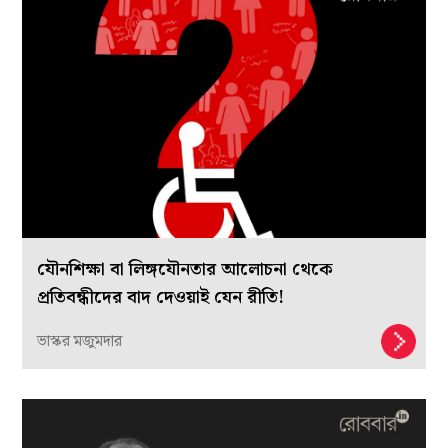
যৌনশিক্ষা বা লিঙ্গযৌনতার আলোচনা থেকে
প্রতিবন্ধীদের বাদ দেওয়াই যেন রীতি!
ভাস্কর মজুমদার