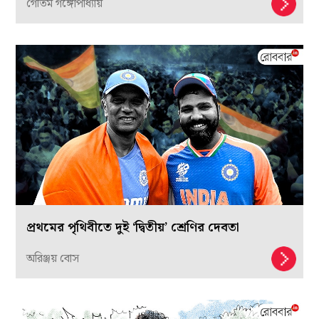
গৌতম গঙ্গোপাধ্যায়
প্রথমের পৃথিবীতে দুই ‘দ্বিতীয়’ শ্রেণির দেবতা
অরিঞ্জয় বোস