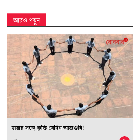
আরও পড়ুন
ছায়ার সঙ্গে কুস্তি যেদিন আজগুবি!