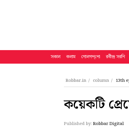
সকাল
কলাম
গোলগপ্‌পো
রবীন্দ্র সরণি
Robbar.in
column
13th e
কয়েকটি প্রেস
Published by:
Robbar Digital