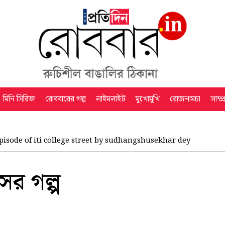
মিনি সিরিজ
রোববারের গল্প
লাইমলাইট
মুখোমুখি
রোজনামচা
সাম্প
pisode of iti college street by sudhangshusekhar dey
ের গল্প