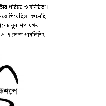
াঁর পরিচয় ও ঘনিষ্ঠতা।
িয়ে গিয়েছিল। শুনেছি
সিগনেট বুক শপ যখন
৯৯৬-এ দে’জ পাবলিশিং