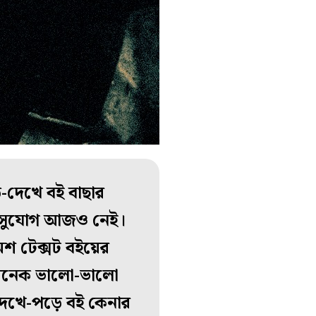
দেখে বই বাছার
সে-সুযোগ আজও নেই।
মশ টেক্সট বইয়ের
 অনেক ভালো-ভালো
 দেখে-পড়ে বই কেনার