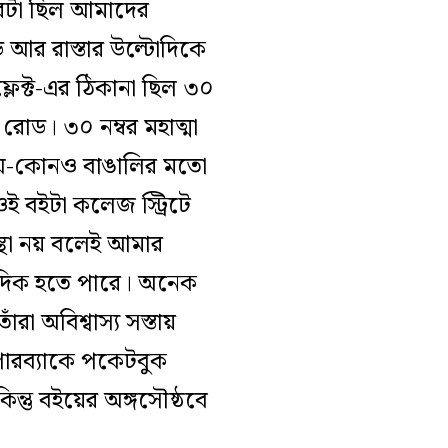
্তরটা ছিল আমাদের
 আর রাস্তার উল্টো‌দিকে
েক্ট-এর ঠিকানা ছিল ৩০
 রোড। ৩০ নম্বর মহাত্মা
 যে-কোনও বাঙালির মতো
 বইটা কলেজ স্ট্রিটে
ংস্থা নয় বলেই আমার
দিক হতে পারে। অনেক
া অবিশ্বাস্য সস্তায়
েপারব্যাকে পকেটবুক
্তু বইয়ের অঙ্গসৌষ্ঠবে