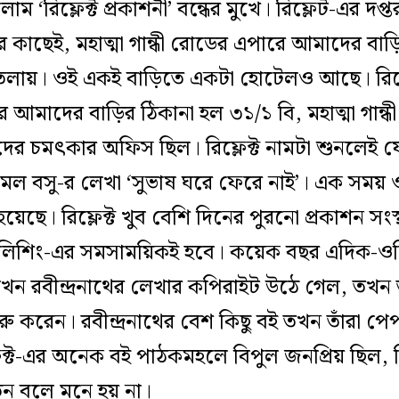
‘রিফ্লেক্ট প্রকাশনী’ বন্ধের মুখে। রিফ্লেট-এর দপ
কাছেই, মহাত্মা গান্ধী রোডের এপারে আমাদের বাড়ি
দোতলায়। ওই একই বাড়িতে একটা হোটেলও আছে। রিফ্ল
 আর আমাদের বাড়ির ঠিকানা হল ৩১/১ বি, মহাত্মা গান্ধী
দের চমৎকার অফিস ছিল। রিফ্লেক্ট নামটা শুনলেই
মল বসু-র লেখা ‘সুভাষ ঘরে ফেরে নাই’। এক সময় ওই
হয়েছে। রিফ্লেক্ট খুব বেশি দিনের পুরনো প্রকাশন স
াবলিশিং-এর সমসাময়িকই হবে। কয়েক বছর এদিক-ও
ন রবীন্দ্রনাথের লেখার কপিরাইট উঠে গেল, তখন তাঁর
শুরু করেন। রবীন্দ্রনাথের বেশ কিছু বই তখন তাঁরা প
ক্ট-এর অনেক বই পাঠকমহলে বিপুল জনপ্রিয় ছিল, কিন
েন বলে মনে হয় না।