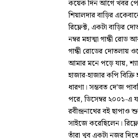
কয়েক দিন আগে খবর পেলাম 
শিয়ালদার বাড়ির একেবারে 
রিফ্লেক্ট, একটা বাড়ির 
নম্বর মহাত্মা গান্ধী রোড
গান্ধী রোডের দোতলায় ও
আমার মনে পড়ে যায়, শ্যা
হাজার-হাজার কপি বিক্রি 
ধারণা। সম্ভবত দে’জ প
পরে, ডিসেম্বর ২০০১-এ যখ
রবীন্দ্রনাথের বই ছাপাও 
সাইজে করেছিলেন। রিফ্লে
তাঁরা খুব একটা নজর দিত