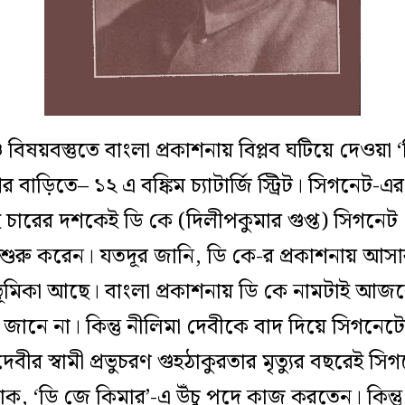
 বিষয়বস্তুতে বাংলা প্রকাশনায় বিপ্লব ঘটিয়ে দেওয়
র বাড়িতে– ১২ এ বঙ্কিম চ্যাটার্জি স্ট্রিট। সিগনেট-এ
চারের দশকেই ডি কে (দিলীপকুমার গুপ্ত) সিগনে
তে শুরু করেন। যতদূর জানি, ডি কে-র প্রকাশনায় আসা
ভূমিকা আছে। বাংলা প্রকাশনায় ডি কে নামটাই আজক
জানে না। কিন্তু নীলিমা দেবীকে বাদ দিয়ে সিগনেট
ীর স্বামী প্রভুচরণ গুহঠাকুরতার মৃত্যুর বছরেই সিগনে
ক, ‘ডি জে কিমার’-এ উঁচু পদে কাজ করতেন। কিন্তু