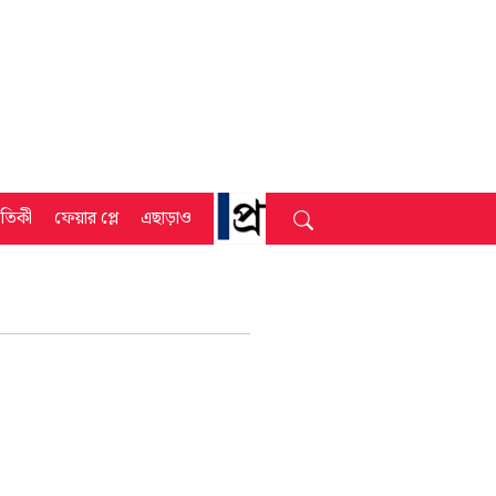
্রতিকী
ফেয়ার প্লে
এছাড়াও