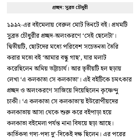
প্রচ্ছদ: সুব্রত চৌধুরী
১৯৯২-এর বইমেলায় বেরুল মোট তিনটে বই। প্রথমটি
সুব্রত চৌধুরীর প্রচ্ছদ-অলংকরণে ‘সেই ছেলেটা’।
দ্বিতীয়টি, ছোটদের মধ্যে পরিবেশ সচেতনতা তৈরি
করার মতো বই ‘আমার বন্ধু গাছ’, যার মলাট
করেছিলেন অমিয় ভট্টাচার্য। আর তৃতীয়টি হল ছড়ায়
লেখা ‘এ কলকাতা সে কলকাতা’। এই বইটিকে চমৎকার
প্রচ্ছদ ও অলংকরণে সাজিয়ে দিয়েছিলেন কৃষ্ণেন্দু
চাকী। ‘এ কলকাতা সে কলকাতা’য় ইউরোপীয়দের
কলকাতায় আসা থেকে শুরু করে বইপাড়া হয়ে
কলকাতা বইমেলা পর্যন্ত নানা বিষয়ে ছড়া আছে।
কার্তিকদা গদ্য-পদ্য দু’-দিকেই দক্ষ ছিলেন। এর পরের