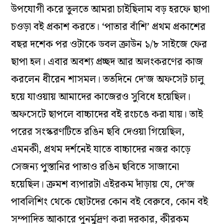
উপযোগী করে তুলতে আমরা চাইছিলাম বড় হরফে ছাপা
চওড়া বই প্রকাশ করতে। ‘পাতার বাঁশি’ প্রথম প্রকাশের
বছর দশেক পর ওটাকে ডবল ক্রাউন ১/৮ সাইজে ফের
ছাপা হল। এবার অবশ্য প্রচ্ছদ আর অলংকরণের কাজ
করলেন ধীরেন শাসমল। ততদিনে দে’জ অফসেট চালু
হয়ে যাওয়ায় আমাদের কাজেরও সুবিধে হয়েছিল।
অফসেটে ছাপলে বাচ্চাদের বই রংচঙে করা যায়। তাই
পরের সংস্করণটিতে রঙিন ছবি দেওয়া গিয়েছিল,
এমনকী, প্রথম দর্শনেই যাতে বাচ্চাদের নজর কাড়ে
সেজন্য পুস্তানির পাতাও রঙিন ছবিতে সাজানো
হয়েছিল। ক্রমশ ব্যপারটা এইরকম দাঁড়ায় যে, দে’জ
পাবলিশিং থেকে ছোটদের কোন বই বেরুবে, কোন বই
সম্পাদিত আকারে পুনর্মুদ্রণ করা দরকার, কীরকম