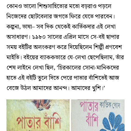
কোনও ভালো শিশুসাহিত্যের মতো বড়রাও পড়লে
নিজেদের ছোটবেলার জগতে ফিরে যেতে পারবেন।
কল্পনা, ভাষা– সব দিক থেকেই কার্তিকদার এই লেখা
অসাধারণ। ১৯৮০ সালের এপ্রিল মাসে সে-বই ছাপার
সময় বইটির অলংকরণ করে দিয়েছিলেন শিল্পী প্রণবেশ
মাইতি। বইয়ের ব্যাককভারে যে-লেখা ছেপেছিলাম, তাঁর
শেষ লাইনে লেখা ছিল, ‘চিরকালের সোনা-মানিকদের
হাতে এই বইটি তুলে দিতে পেরে পাতার বাঁশিতেই আজ
বেজে উঠল আমাদের আনন্দ। আমাদের খুশি।’