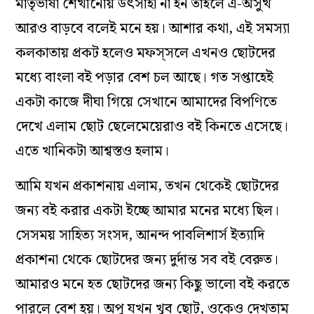
মাতৃভাষা শেখানোয় উৎসাহী না হন তাহলে এ-অসুখ
আরও বাড়বে বলেই মনে হয়। আশার কথা, এই সমস্যা
কলকাতায় প্রকট হলেও মফস্‌সলে এখনও ছোটদের
মধ্যে বাংলা বই পড়ার বেশ চল আছে। গত সপ্তাহেই
একটা কাজে দীঘা গিয়ে সেখানে আমাদের বিপণিতে
দেখে এলাম ছোট ছেলেমেয়েরাও বই কিনতে এসেছে।
এতে খানিকটা আশ্বস্তও হলাম।
আমি যখন প্রকাশনায় এলাম, তখন থেকেই ছোটদের
জন্য বই করার একটা ইচ্ছে আমার মনের মধ্যে ছিল।
সেসময় সাহিত্য সংসদ, আনন্দ পাবলিশার্স ইত্যাদি
প্রকাশনা থেকে ছোটদের জন্য দুর্দান্ত সব বই বেরুত।
আমারও মনে হত ছোটদের জন্য কিছু ভালো বই করতে
পারলে বেশ হয়। অপু যখন খুব ছোট, ওকেও দেখতাম