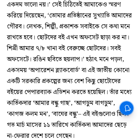
একদম ভালো নয়।’ সেই চিঠিতেই আমাকেও স্মরণ
করিয়ে দিয়েছেন, ‘তোমার প্রতিষ্ঠানের সুখ্যাতি আমাদের
গৌরব। লেখক, শিল্পী, প্রকাশক সবাইকে সে কথা মনে
রাখতে হবে। ছোটদের বই এখন অফসেট ছাড়া কর না।
শিঘ্রী আমার ৭/৮ খানা বই বেরুচ্ছে ছোটদের। সবই
অফসেটে। রঙিন ছবিতে ছয়লাপ।’ হঠাৎ মনে পড়ল,
একসময় ‘অপারেশন ব্ল্যাকবোর্ড’ বা এই জাতীয় কোনো
একটি সরকারি প্রকল্পের জন্য বেশ কিছু ছোটোদের
বইয়ের পেপারব্যাক এডিশন করতে হয়েছিল। তাঁর মধ্যে
কার্তিকদার ‘আমার বন্ধু গাছ’, ‘আগডুম বাগডুম’,
‘কাগজ কলম মন’, ‘বাঘের বন্ধু’– এই বইগুলোও ছিল।
গত মার্চ মাসের ১১ তারিখে কার্তিকদা আমাদের ছেড়ে
না-ফেরার দেশে চলে গেছেন।