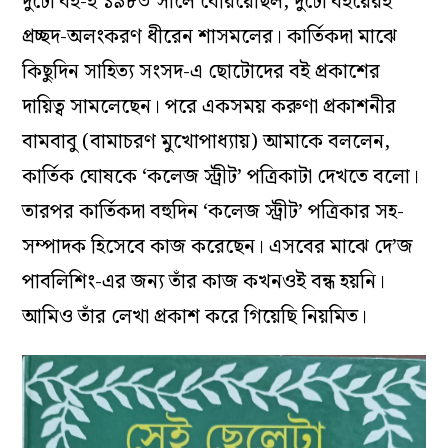
দুটো বই-ই ১৯৮৩ সালে বেরিয়েছিল, দুটো বইয়েরই
প্রচ্ছদ-অলংকরণ ধীরেন শাসমলের। কার্তিকদা মাঝে
কিছুদিন সাহিত্য সংসদ-এ ছোটোদের বই প্রকাশের
দায়িত্ব সামলেছেন। পরে একসময় করুণা প্রকাশনীর
বামবাবু (বামাচরণ মুখোপাধ্যায়) আমাকে বললেন,
কার্তিক ঘোষকে ‘কলেজ স্ট্রীট’ পত্রিকাটা দেখতে বলো।
তারপর কার্তিকদা বহুদিন ‘কলেজ স্ট্রীট’ পত্রিকার সহ-
সম্পাদক হিসেবে কাজ করেছেন। এসবের মাঝে দে’জ
পাবলিশিং-এর জন্য তাঁর কাজ কখনওই বন্ধ হয়নি।
আমিও তাঁর লেখা প্রকাশ করে গিয়েছি নিয়মিত।