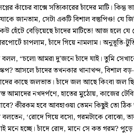
িসপ্লের কাঁচের বাক্সে সত্যিকারের চাঁদের মাটি। কিন্তু 
 যাকে জানতাম, সেটা একটি বিশাল বস্তুপিণ্ড! যে জ
ে কেউ হেঁটে বেড়িয়েছে চাঁদের মাটিতে! আজ হলে 
এয়ারপোর্টে চাপলাম, চাঁদে গিয়ে নামলাম। অনুভূতি
থ ঘোষ বলল, “চলো আমরা দু’জনে চাঁদে যাই। তুমি সেখা
যান্ডস্কেপ? আসলে চাঁদের তখনকার খানাখন্দ, বিশাল বড
মাদের কাছে জলভাত। চাঁদে জল আছে কিংবা জল ছ
সমস্ত আমাদের নখদর্পণে, হাতের মুঠোয়, কাজের টেব
া যাবে? কীরকম হবে আবহাওয়া তেমন কিছুই তো ঠিক
ষ বলতেন, ‘রোদে গিয়ে বসো, গরমটাকে বোঝো, 
 মনে হচ্ছে। চাঁদে রোদ, মানে সে কত গরম? পুড়ে