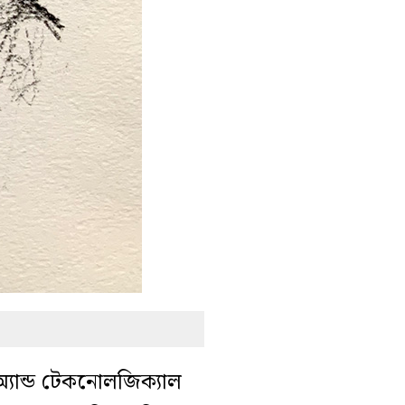
াল অ্যান্ড টেকনোলজিক্যাল