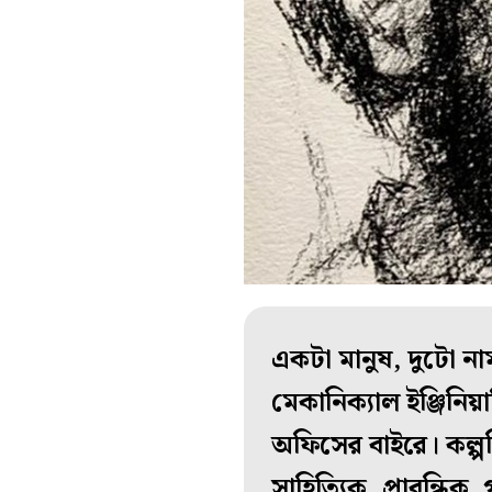
একটা মানুষ, দুটো না
মেকানিক্যাল ইঞ্জিনি
অফিসের বাইরে। কল্পব
সাহিত্যিক, প্রাবন্ধ