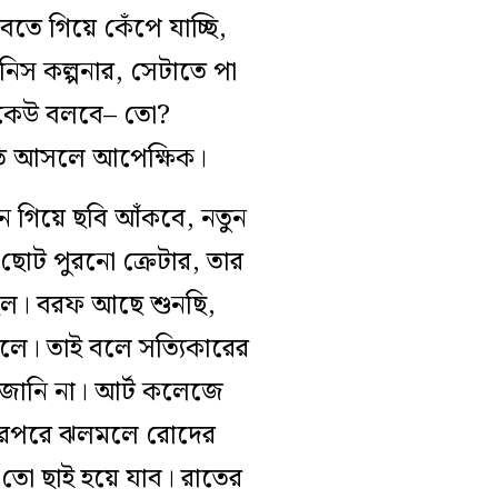
ভাবতে গিয়ে কেঁপে যাচ্ছি,
িনিস কল্পনার, সেটাতে পা
যে কেউ বলবে– তো?
-টুতি আসলে আপেক্ষিক।
নে গিয়ে ছবি আঁকবে, নতুন
়-ছোট পুরনো ক্রেটার, তার
িল। বরফ আছে শুনছি,
িলে। তাই বলে সত্যিকারের
 জানি না। আর্ট কলেজে
তারপরে ঝলমলে রোদের
 তো ছাই হয়ে যাব। রাতের