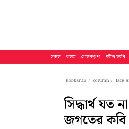
সকাল
কলাম
গোলগপ্‌পো
রবীন্দ্র সরণি
Robbar.in
column
face-
সিদ্ধার্থ যত 
জগতের কবি