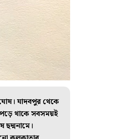
থ ঘোষ। যাদবপুর থেকে
ন পড়ে থাকে সবসময়ই
ষ ছদ্মনামে।
পুরনো কলকাতার