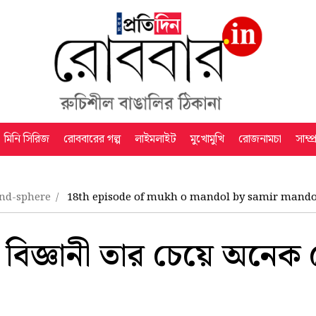
মিনি সিরিজ
রোববারের গল্প
লাইমলাইট
মুখোমুখি
রোজনামচা
সাম্প
and-sphere
18th episode of mukh o mandol by samir mando
না বিজ্ঞানী তার চেয়ে অনেক 