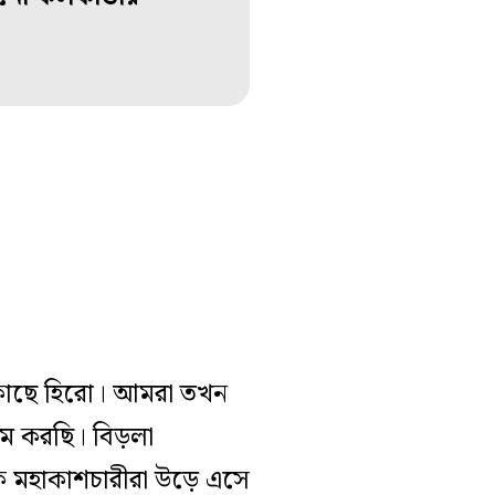
ের কাছে হিরো। আমরা তখন
গরম করছি। বিড়লা
কে মহাকাশচারীরা উড়ে এসে