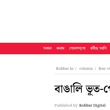
সকাল
কলাম
গোলগপ্‌পো
রবীন্দ্র সরণি
Robbar.in
column
fear-c
বাঙালি ভূত-পে
Published by:
Robbar Digital