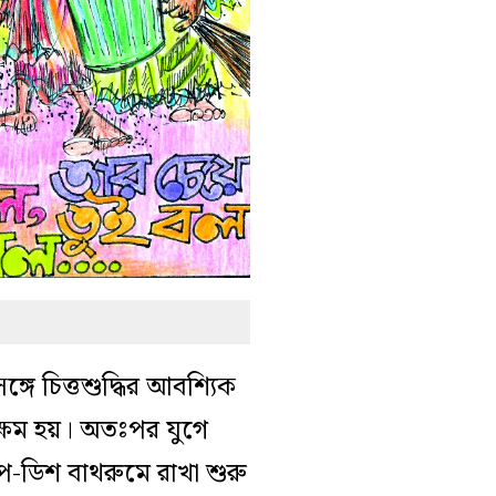
গে চিত্তশুদ্ধির আবশ্যিক
সক্ষম হয়। অতঃপর যুগে
কাপ-ডিশ বাথরুমে রাখা শুরু