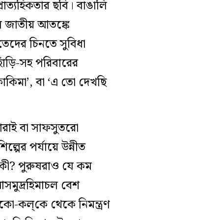
্রাত্যহিকতার ছবি। বাঙালি
ে জাতীয় আতঙ্কে
তেদের চিনতে সুবিধা
াঁড়ি-সহ পরিবারের
াকিমা’, বা ‘এ তো দেখছি
্মারাই বা সাফসুতরো
্পের পর্যায়ে উন্নীত
কী? পুরুষরাও যে কম
 আসমুদ্রহিমাচল বেশ
কো-কল্‌কে থেকে নিমন্ত্রণ