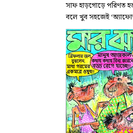
সাফ হাড়গোড়ে পরিণত হত।
বলে খুব সহজেই ‘অ্যাফো