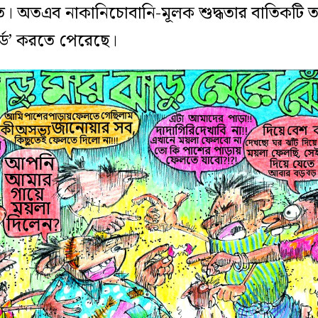
 অতএব নাকানিচোবানি-মূলক শুদ্ধতার বাতিকটি ত
র্ড’ করতে পেরেছে।