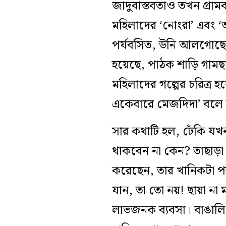
জাদুবাস্তবতাও তখন গ্রামব
মহিলাদের ‘নোংরা’ এবং 
পর্যবসিত, উনি আলগোছে সে
হয়েছে, পাঠক শাড়ি গামছ
মহিলাদের গল্পের চরিত্র
একেবারে মেজদিদা’ বলে 
সার কথাটি হল, ঢেঁকি যখন 
থাকবেন না কেন? তাছাড়া ছো
করেছেন, তার খানিকটা প
যান, তা তো নয়! ‌ছায়া না 
লাভজনক ব্যবসা। বাঙালি বা