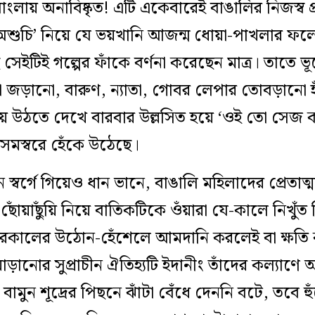
াংলায় অনাবিষ্কৃত! এটি একেবারেই বাঙালির নিজস্ব প
‘অশুচি’ নিয়ে যে ভয়খানি আজন্ম ধোয়া-পাখলার ফল
ইটিই গল্পের ফাঁকে বর্ণনা করেছেন মাত্র। তাতে ভূ
া জড়ানো, বারুণ, ন্যাতা, গোবর লেপার তোবড়ানো হ
 হয়ে উঠতে দেখে বারবার উল্লসিত হয়ে ‘ওই তো সেজ ক
সমস্বরে হেঁকে উঠেছে।
স্বর্গে গিয়েও ধান ভানে, বাঙালি মহিলাদের প্রেতাত
ঁয়াছুঁয়ি নিয়ে বাতিকটিকে ওঁয়ারা যে-কালে নিখুঁত শিল
রকালের উঠোন-হেঁশেলে আমদানি করলেই বা ক্ষতি 
মাড়ানোর সুপ্রাচীন ঐতিহ্যটি ইদানীং তাঁদের কল্যাণে
মুন শূদ্রের পিছনে ঝাঁটা বেঁধে দেননি বটে, তবে হুঁ