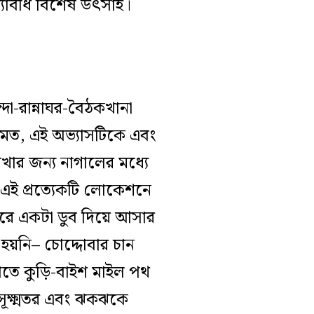
যাবধি বিশেষ উৎসাহ।
া-রান্নাঘর-বৈঠকখানা
রথমত, এই অভ্যাসটিকে এবং
াখার জন্য নাগালের মধ্যে
 এই প্রত্যেকটি লোকেশনে
রে একটা ডুব দিয়ে আসার
য়নি– চোদ্দোবার চান
াতে কুড়ি-বাইশ মাইল পথ
সূক্ষ্মতর এবং ঝকঝকে