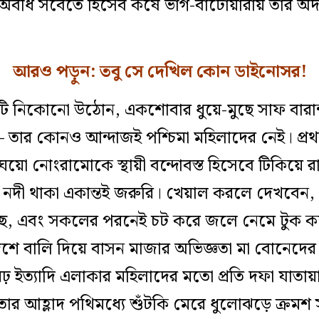
 অবধি সবেতে হিসেব কষে ভাগ-বাটোয়ারায় তার অদ্
আরও পড়ুন:
তবু সে দেখিল কোন ডাইনোসর!
ি নিকোনো উঠোন, একশোবার ধুয়ে-মুছে সাফ বারান্দ
ে– তার কোনও আন্দাজই পশ্চিমা মহিলাদের নেই। প্
েয়ো নোংরামোকে স্থায়ী বন্দোবস্ত হিসেবে টিকিয়ে র
িল, নদী থাকা একান্তই জরুরি। খেয়াল করলে দেখবেন,
ে, এবং সকলের পরনেই চট করে জলে নেমে টুক ক
ে বালি দিয়ে বাসন মাজার অভিজ্ঞতা মা বোনেদের হ
 ইত্যাদি এলাকার মহিলাদের মতো প্রতি দফা যাতায়
ার আহ্লাদ পথিমধ্যে শুঁটকি মেরে ধুলোঝড়ে ক্রমশ 