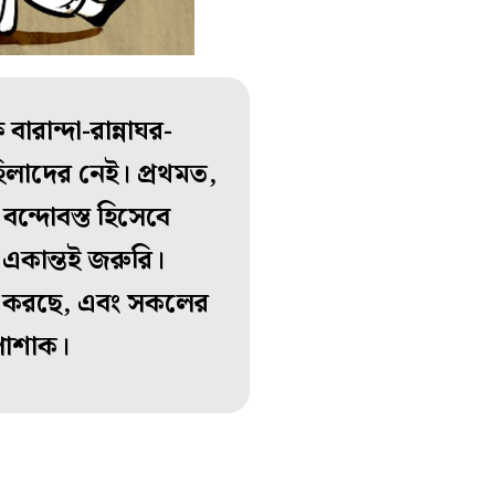
ান্দা-রান্নাঘর-
িলাদের নেই। প্রথমত,
ন্দোবস্ত হিসেবে
া একান্তই জরুরি।
ল করছে, এবং সকলের
পোশাক।