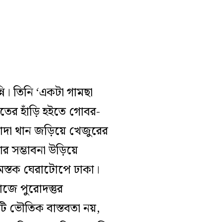
্নি। তিনি ‘একটা গামছা
তের হাঁড়ি হইতে গোবর-
সাদা থান জড়িয়ে খেজুরের
ার সম্ভাবনা উড়িয়ে
দমস্তক ঘেরাটোপে ঢাকা।
জে পুরোদস্তুর
এটি ভৌতিক বাস্তবতা নয়,