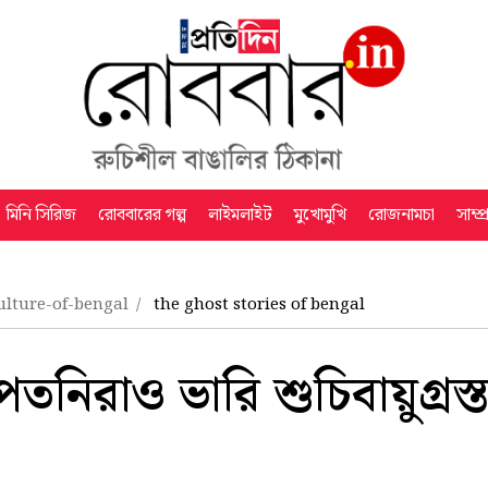
মিনি সিরিজ
রোববারের গল্প
লাইমলাইট
মুখোমুখি
রোজনামচা
সাম্প
ulture-of-bengal
the ghost stories of bengal
তনিরাও ভারি শুচিবায়ুগ্রস্