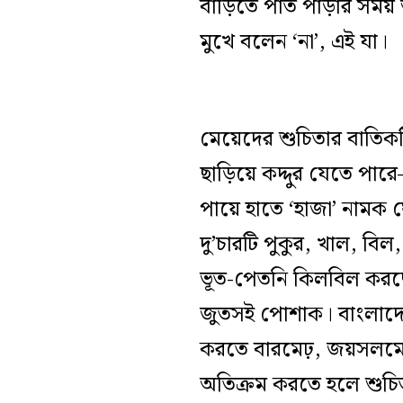
বাড়িতে পাত পাড়ার সময়
মুখে বলেন ‘না’, এই যা।
মেয়েদের শুচিতার বাতিকট
ছাড়িয়ে কদ্দুর যেতে পার
পায়ে হাতে ‘হাজা’ নামক ঘ
দু’চারটি পুকুর, খাল, ব
ভূত-পেতনি কিলবিল করছ
জুতসই পোশাক। বাংলাদেশ
করতে বারমেঢ়, জয়সলমেঢ়
অতিক্রম করতে হলে শুচিত