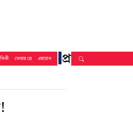
্রতিকী
ফেয়ার প্লে
এছাড়াও
ত!