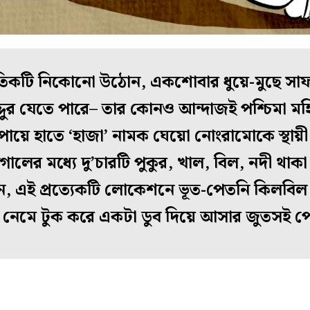
িকটি নিকোনো উঠোন, একশোবার ধুয়ে-মুছে সাফ বার
দুর যেতে পারে– তার কোনও আন্দাজই পশ্চিমা মহ
ায়ে হাতে ‘হাজা’ নামক ঘেয়ো নোংরামোকে স্থায়ী ব
গালের মধ্যে দু’চারটি পুকুর, খাল, বিল, নদী থাক
, এই প্রত্যেকটি লোকেশনে ভূত-পেতনি কিলবি
নেমে টুক করে একটা ডুব দিয়ে আসার জুতসই 