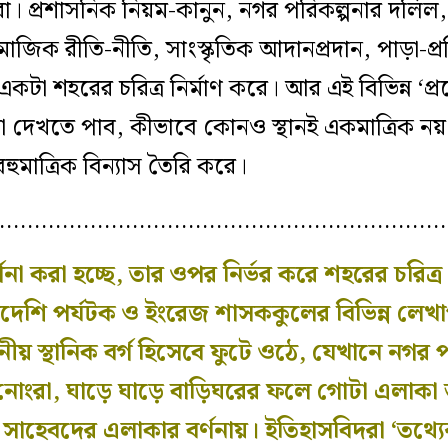
া। প্রশাসনিক নিয়ম-কানুন, নগর পরিকল্পনার দলিল
জিক রীতি-নীতি, সাংস্কৃতিক আদানপ্রদান, পাড়া-প্র
টা শহরের চরিত্র নির্মাণ করে। আর এই বিভিন্ন ‘প্র
া দেখতে পাব, কীভাবে কোনও স্থানই একমাত্রিক নয়
ুমাত্রিক
বিন্যাস
তৈরি করে।
…………………………………………………………
না করা হচ্ছে, তার ওপর নির্ভর করে শহরের চরিত্
িদে
শি
পর্যটক ও ইংরেজ শাসককুলের
বিভিন্ন লেখা
তনীয় স্থানিক বর্গ হিসেবে ফুটে ওঠে, যেখানে নগর 
নোংরা, ঘাড়ে ঘাড়ে বাড়িঘরের ফলে গোটা এলাকা অন
 সাহেবদের এলাকার বর্ণনায়। ইতিহাসবিদরা ‘তথ্য