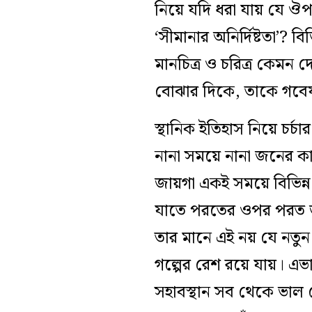
নিয়ে যদি ধরা যায় যে ঔপ
‘
সীমানার অনির্দিষ্টতা
’
? বিভ
মানচিত্র ও
চরিত্র
কেমন
দ
বোঝার দিকে, তাকে গবেষণা
স্থানিক ইতিহাস
নিয়ে
চর্চার
নানা সময়ে নানা জনের ক
জায়গা
একই সময়ে বিভিন্
যাতে
পরতের ওপর পরত 
তার মানে এই নয় যে নতুন 
গল্পের রেশ রয়ে যায়। এভ
সহাবস্থান সব থেকে ভাল