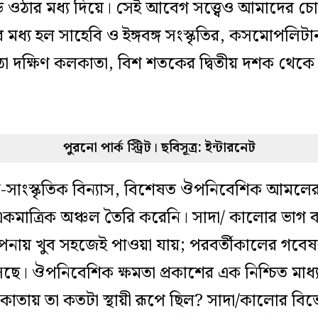
 ওঠার মধ্য দিয়ে
।
সেই আবেগ সত্ত্বেও
আমাদের চোখ
 মধ্য হল সাহেবি ও ইঙ্গবঙ্গ সংস্কৃতির,
কসমোপলিটা
া দক্ষিণ কলকাতা,
বিশ শতকের দ্বিতীয় দশক থেক
পুরনো পার্ক স্ট্রিট। ছবিসূত্র: ইন্টারনেট
ক-সাংস্কৃতিক বিন্যাস, বিশেষত ঔপনিবেশিক আমলের 
 একমাত্রিক অঞ্চল তৈরি করেনি। সাদা/ কালোর ভাগ ব
স্থাপনায় খুব সহজেই পাওয়া যায়; পরবর্তীকালের গব
ছে। ঔপনিবেশিক ক্ষমতা প্রকাশের এক নিশ্চিত মাধ
লকাতায় তা কতটা স্থায়ী রূপে ছিল?
সাদা/কালোর বিভে