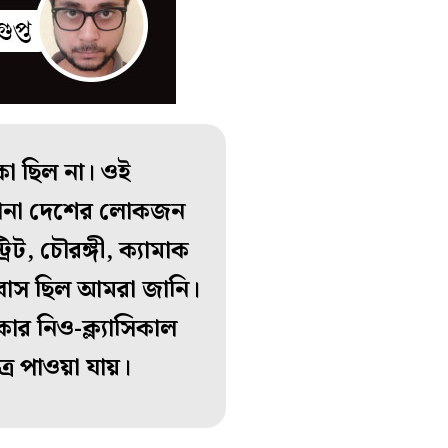
কা ছিল না। ওই
ানা
দেশের
লোকজন
িট, চৌরঙ্গী, ক্যামাক
র বাস ছিল আমরা জানি।
িকার নিও-ক্ল্যাসিকাল
রে পাওয়া যায়।