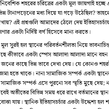
নিবেশিক শহরের চরিত্রের একটা মূল
জায়গাই হচ্ছে এ
িন্ন
টানাপড়ে
নের মধ্য দিয়ে যা গড়ে উঠেছিল?
তাহল
েখায়
?
এই প্রশ্নগুলি আমাদের ঠেলে দেয় ইতিহাসচর্চায় ‘
র একটা নির্দিষ্ট বর্গ হিসেবে মান্য করতে।
মূল সুর
ই হল
স্থানের পরিবর্তনশীলতা
নিয়ে ভাবনাচিন্
াছে
কীভাবে একটা স্পেস
আলাদা আলাদা
মানে
বহন
ন জনের কাছে
ভিন্ন ভাবে দেখা দেয়
। যে কোনও
শহর
জমা হতে থাকে
।
নানা সামাজিক সম্পর্ক একটা স্থানের 
সামাজিক সম্পর্ক এসে পুরনো সব স্মৃতি মুছে দেয়;
াবেই
অতীতের
বি
ভিন্ন সময় ধরে রাখে বর্তমানের স্
 বোঝা যায়।
স্থানিক ইতিহাসচর্চার একটা উদ্দেশ্য হল