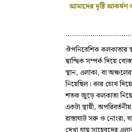
আমাদের দৃষ্টি আকর্ষণ
…………………………
ঔপনিবেশিক কলকাতার স্থানি
দ্বান্দ্বিক সম্পর্ক দিয়ে ব
স্থান, এলাকা,
বা
অঞ্চলের ব
নিয়েছিল
। কার চোখ দিয়ে 
শতক জুড়ে কলকাতা নিয়
একটা স্থায়ী, অপরিবর্তনী
রাস্তাঘাট
সরু ও নোংরা, ঘ
দেখা যায় সাহেবদের এলাকা