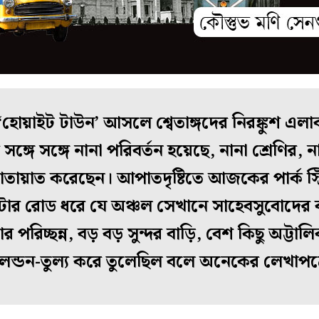
োয়াইট টাউন’ আসলে শ্বেতাঙ্গদের নিরঙ্কুশ এলা
্গে সঙ্গে নানা পরিবর্তন হয়েছে, নানা শ্রেণির, ন
যাতায়াত করেছেন। আপাতদৃষ্টিতে আজকের পার্ক স্ট্র
, থিয়েটার রোড ধরে যে অঞ্চল সেখানে সাহেবসুবোদে
কা
র পরিচ্ছন্ন, বড় বড় সুন্দর বাড়ি, বেশ কিছু অট্টাল
লন্ডন-তুল্য করে তুলেছিল বলে অনেকের লেখাপত্