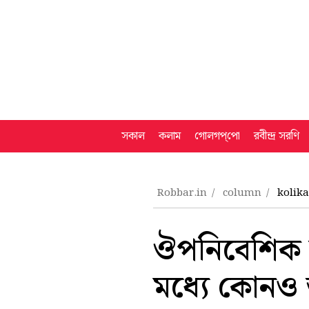
সকাল
কলাম
গোলগপ্‌পো
রবীন্দ্র সরণি
Robbar.in
column
kolik
ঔপনিবেশিক ক
মধ্যে কোনও 