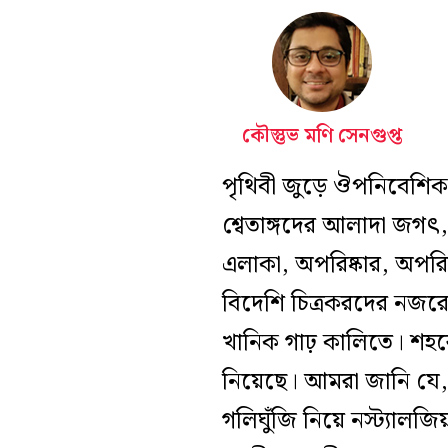
কৌস্তুভ মণি সেনগুপ্ত
পৃথিবী জুড়ে
ঔপনিবেশিক
শ্বেতাঙ্গদের আলাদা জগৎ, য
এলাকা, অপরিষ্কার, অপরিচ
বিদে
শি
চিত্রকরদের নজরে
খানিক গাঢ় কালিতে।
শহর
নিয়েছে। আমরা জানি যে, 
গলিঘুঁজি নিয়ে নস্ট্যাল