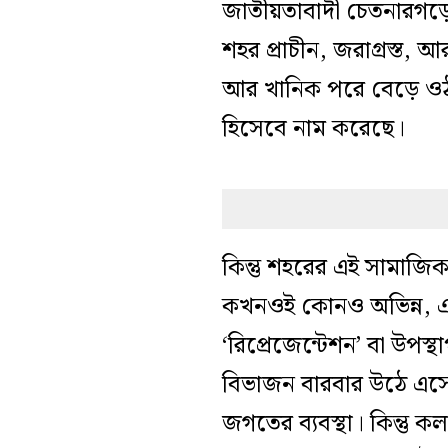
জাতীয়তাবাদী চেতনার
গড়ে
শহর প্রাচীন, জরাগ্রস্ত, আর
আর খানিক পরে বেড়ে ওঠ
হিসেবে নাম করেছে।
কিন্তু শহরের এই সামাজি
কখনওই কোনও
অভিন্ন,
‘রিপ্রেজেন্টেশন’ বা উপ
বিভাজন বারবার উঠে এসে
জগতের ব্যবস্থা।
কিন্তু ক