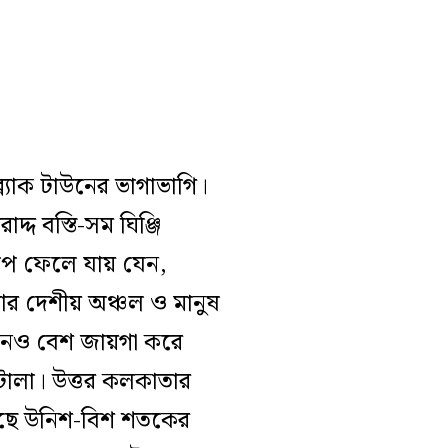
্ল্যাক টাউনের ভাগাভাগি।
দ্দ বস্তি-সম ঘিঞ্জি
াপ ফেলে যায়
যেন
,
আর দেশীয় অঞ্চল ও মানুষ
নেও বেশ জায়গা করে
িটোলা। উত্তর কলকাতার
য়েছে উনিশ-বিশ শতকের