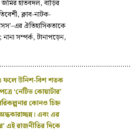
, জমির হাতবদল, বাড়ির
তিবেশী, ক্লাব-নাটক-
সেস’
–
এর ঐতিহাসিকতাকে
; নানা
সম্পর্ক
,
টানাপড়েন,
…………………………………………………………
র।
ফলে উনিশ-বিশ শতক
পত্রে ‘নেটিভ কোয়ার্টার’
পরিকল্পনার কোনও চিহ্ন
্ধকারাচ্ছন্ন। এবং এর
ের’ এই রাজনীতির দিকে