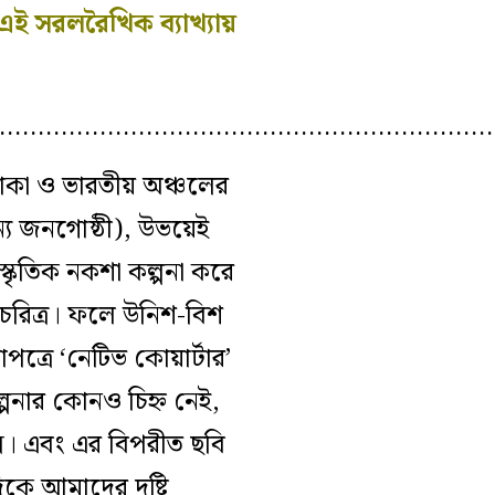
এই সরলরৈখিক ব্যাখ্যায়
…………………………………………………………
 এলাকা ও ভারতীয় অঞ্চলের
য জনগোষ্ঠী),
উভয়েই
্কৃতিক
নকশা
কল্পনা করে
চরিত্র।
ফলে উনিশ-বিশ
াপত্রে ‘নেটিভ কোয়ার্টার’
্পনার কোনও চিহ্ন নেই,
্ন। এবং এর বিপরীত ছবি
কে আমাদের দৃষ্টি