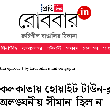
মিনি সিরিজ
রোববারের গল্প
লাইমলাইট
মুখোমুখি
রোজনামচা
সাম্প
atha episode 3 by kaustubh mani sengupta
লকাতায় হোয়াইট টাউন-ব্ল
অলঙ্ঘনীয় সীমানা ছিল না