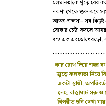
চলমানতাকে খুঁড়ে বের কর
নকশা থেকে শুরু করে সামা
আড্ডা-জলসা– সব কিছুই এক
বোঝার চেষ্টা করলে আমর
দ্বন্দ্ব
এক
এবড়োখেবড়ো, বহ
…………………………
কার চোখ দিয়ে শহর বর্ণ
জুড়ে কলকাতা নিয়ে
ব
একটা স্থায়ী, অপরিবর্
নেই, রাস্তাঘাট
সরু ও 
বিপরীত ছবি দেখা যায়