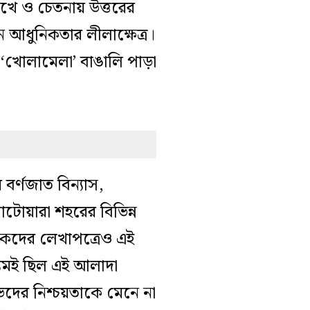
ে ও চেতনায় উত্ত
রের
ন
আধুনিকতার লীলাক্ষেত্র।
ে
‘খোলামেলা’ বাঙালি পাড়া
বর্ণজাত বিন্যাস,
াটোয়ারা শহরের বিভিন্ন
েষকদের লেখাপত্রেও এই
্যমই ছিল এই আলাদা
দের নিশ্চয়তাকে মেনে না