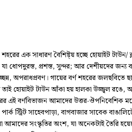
 শহ
রের এক সাধারণ বৈশিষ্ট্য় হচ্ছে হোয়াইট টাউন/ ব
া ধোপদুরস্ত, প্রশস্ত, সুন্দর; আর দেশীয়দের জন্য বরা
্ছন্ন, অপরাধপ্রবণ। গায়ের বর্ণ শহরের
জল
ছবিতে ছ
 তাই হোয়াইট টাউন আঁকা হয় হালকা উজ্জ্বল রঙে, 
ের এই বর্ণবিভাজন আমাদের উত্তর-ঔপনিবেশিক ম
পার্ক স্ট্রিট সাহেবপাড়া, বাগবাজার সাবেক বাঙাল
জিয়া আমাদের সংস্কৃতির অংশ, যা অনেকটাই তৈরি হ