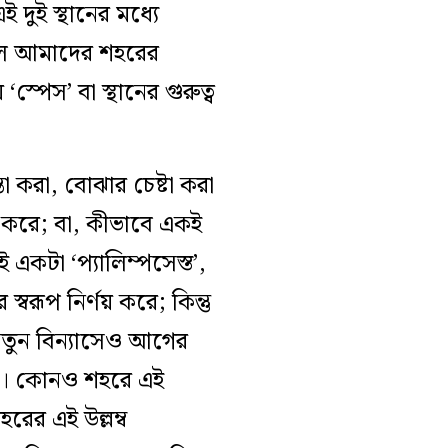
ই দুই স্থানের মধ্যে
ে আমাদের শহরের
স্পেস’ বা স্থানের গুরুত্ব
তা করা
,
বোঝার চেষ্টা করা
 করে
;
বা,
কীভাবে
একই
ই
একটা ‘প্যালি
ম্প
সেস্ত’
,
স্বরূপ নির্ণয় করে; কিন্তু
 নতুন বিন্যাসেও আগের
থান। কোনও শহরে এই
 শহরের এই
উল্লম্ব