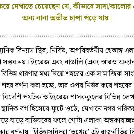
 করে দেখাতে চেয়েছেন যে, কীভাবে সাদা/কালোর 
অন্য নানা অতীত চাপা পড়ে যায়।
…………………………………………………………
ক বিন্যাস স্থির, নির্দিষ্ট, অপরিবর্তনীয় শ্বেতাঙ্গ
োঝা সম্ভব নয়।
ইংরেজ এবং বাঙালি
(এবং আরও অন্যান্
িভিন্ন ধারণা
র মধ্য দিয়ে
শহরের
এক
সামাজিক-সাংস
শহর বর্ণনা করা হচ্ছে, তার ওপর নির্ভর করে শহরের 
ে
বিদে
শি
পর্যটক ও ইংরেজ শাসককুলের
বিভিন্ন লেখ
য় স্থানিক বর্গ হিসেবে ফুটে ওঠে, যেখানে নগর পরিকল
াড়ে ঘাড়ে বাড়িঘরের ফলে গোটা এলাকা অন্ধকারাচ্ছন
র বর্ণনায়। ইতিহাসবিদরা ‘তথ্যের’ এই রাজনীতির দি