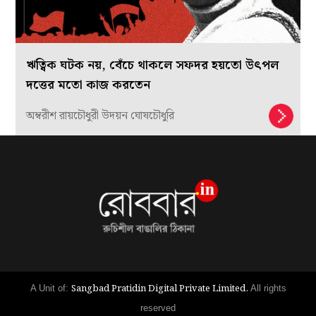
ঋত্বিক ঘটক নয়, বেঁচে থাকলে সফদর হয়তো উৎপল
দত্তের মতো কাজ করতেন
অম্বরীশ রায়চৌধুরী উদয়ন ঘোষচৌধুরি
Sangbad Pratidin Digital Private Limited.
A Unit of:
All rights
reserved