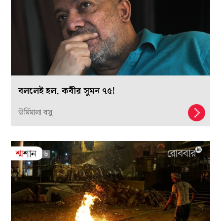
বললেই হল, কবীর সুমন ৭৫!
ঊর্মিমালা বসু