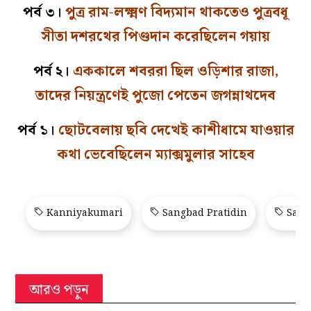
পর্ব ৩।
পুত্র রাম-লক্ষ্মণ বিদ্যমান থাকতেও পুত্রবধূ
সীতা দশরথের পিণ্ডদান করেছিলেন গয়ায়
পর্ব ২।
এককালে শবররা ছিল ওড়িশার রাজা,
তাদের নিয়ন্ত্রণেই পুজো পেতেন জগন্নাথদেব
পর্ব ১।
ছোটবেলায় ছবি দেখেই কাশীধামে যাওয়ার
কথা ভেবেছিলেন ম্যাক্সমুলার সাহেব
Kanniyakumari
Sangbad Pratidin
Sang
আরও পড়ুন