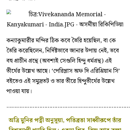
কন্যাকুমারীর মন্দির ঠিক কবে তৈরি হয়েছিল, বা কে
তৈরি করেছিলেন, নির্দিষ্টভাবে জানার উপায় নেই, তবে
বহু প্রাচীন গ্রন্থে (অবশ্যই সেগুলি হিন্দু ধর্মগ্রন্থ) এই
তীর্থের উল্লেখ আছে। ‘পেরিপ্লাস অফ দি এরিথ্রিয়ান সি’
বইতেও এই সমুদ্রতট ও তার তীরে হিন্দুতীর্থের উল্লেখ
পাওয়া যায়।
…………………………………………………………………
অত্রি মুনির পত্নী অনুসূয়া, পতিব্রতা সাধ্বীরূপে তাঁর