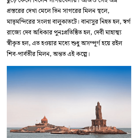
ছুঁড়ে ফেলে দিলেন সাগরবেলায়। আজও সেই অন্ন
প্রস্তরের দেখা মেলে তিন সাগরের মিলন স্থলে,
মাতৃমন্দিরের সংলগ্ন বালুকাতটে। বানাসুর নিহত হল, স্বর্গ
রাজ্যে দেব অধিকার পুনঃপ্রতিষ্ঠিত হল, দেবী মাহাত্ম্য
স্বীকৃত হল, এত হওয়ার মধ্যে শুধু অসম্পূর্ণ হয়ে রইল
শিব-পার্বতীর মিলন, অন্তত এই কল্পে।