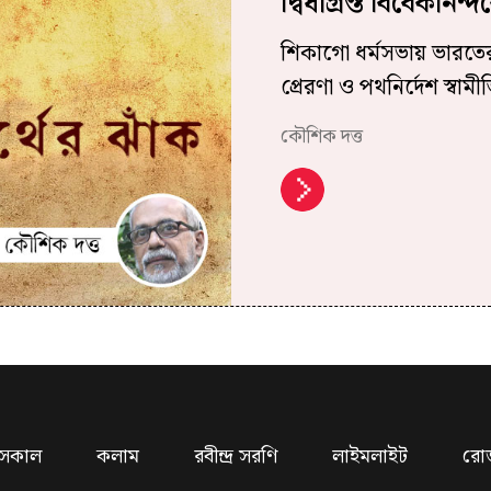
দ্বিধাগ্রস্ত বিবেকান
শিকাগো ধর্মসভায় ভারতের 
প্রেরণা ও পথনির্দেশ স্বা
কৌশিক দত্ত
সকাল
কলাম
রবীন্দ্র সরণি
লাইমলাইট
রো