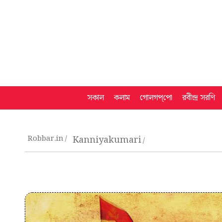
সকাল
কলাম
গোলগপ্‌পো
রবীন্দ্র সরণি
Robbar.in
Kanniyakumari