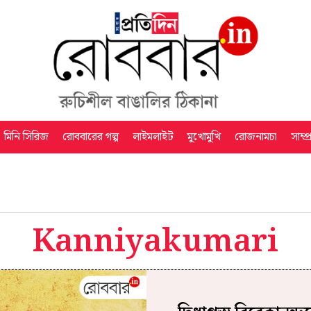
মিনি সিরিজ
রোববারের গল্প
লাইমলাইট
মুখোমুখি
রোজনামচা
সাম্প
Kanniyakumari