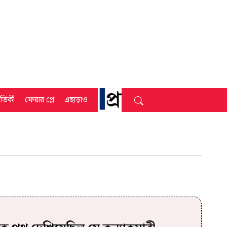
্রতিকী
ফেয়ার প্লে
এছাড়াও