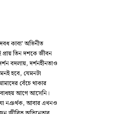
াদবধ কাব‍্য’ অভিনীত
 প্রায় তিন দশকে জীবন
র্শন বদলায়, দর্শনহীনতাও
তেমনই হবে, যেমনটা
আমাদের বেঁচে থাকার
ি বোধহয় আগে আসেনি।
ছে যা নঞর্থক, আবার এখনও
একজন জীবিত অভিনেতার