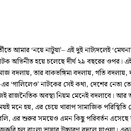
র্তীতে আমার ‘নয়ে নাটুয়া’– এই দুই নাট‍্যদলেই ‘মেঘন
াটক অভিনীত হয়ে চলেছে দীর্ঘ ২৯ বছরের ওপর। এই
জ বদলায়, তার বাকভঙ্গিমা বদলায়, গতি বদলায়, দ
েখট-এর ‘গালিলেও’ নাটকের সেই কথা, দেশের নেতা 
জেই রাজনৈতিক অবস্থা নিয়ম মেনেই বদলাবে। আর 
য়ই মনে হয়, এর চেয়ে খারাপ সামাজিক পরিস্থিত
 যদি বলি, এর শুরুর সময়েও এমন কিছু পরিবর্তন এসে
ু জরুরি হল বাংলা ভাষার উচ্চারণ বদলে যাওয়া। 