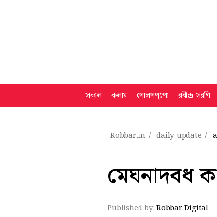
সকাল
কলাম
গোলগপ্‌পো
রবীন্দ্র সরণি
Robbar.in
daily-update
a
মেঘনাদবধ কা
Published by:
Robbar Digital