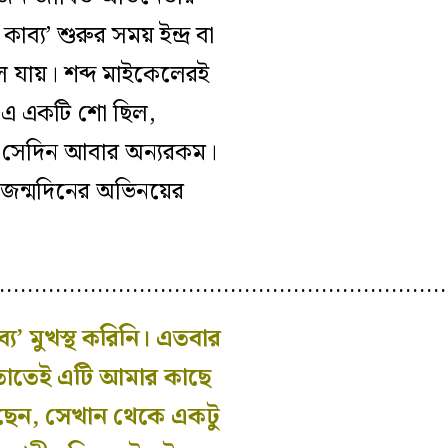
’ শুরুর সময় ইন্দ্র বা
লে যায়। শব্দ মাইকেলেরই
স-এ একটি শো ছিল,
, সেদিন আবার অন‍্যরকম।
তম জন্মদিনের অভিনয়ের
………………………………………………………
্য’ মুখস্থ করিনি। এতবার
 তাতেই এটি আমার কাছে
বেছেন, সেখান থেকে একটু