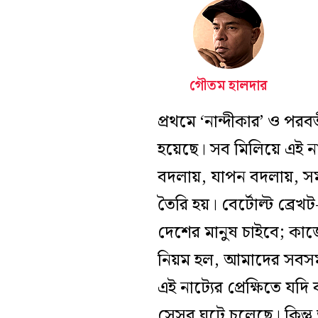
গৌতম হালদার
প্রথমে ‘নান্দীকার’ ও পরব
হয়েছে। সব মিলিয়ে এই ন
বদলায়, যাপন বদলায়, সমা
তৈরি হয়। বের্টোল্ট ব্র
দেশের মানুষ চাইবে; কা
নিয়ম হল, আমাদের সবসম
এই নাট‍্যের প্রেক্ষিতে
সেসব ঘটে চলেছে। কিন্ত