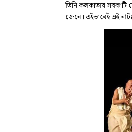
তিনি কলকাতার সবক’টি শ
জেনে। এইভাবেই এই নাট‍্