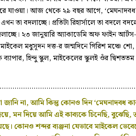
 যাওয়া। আজ থেকে ২৯ বছর আগে, ‘মেঘনাদবধ কাব‍্য
খন তা বদলাচ্ছে। প্রতিটা রিহার্সালে তা বদলে বদ
লাচ্ছে। ২৩ জানুয়ারি অ্যাকাডেমি অফ ফাইন আর্ট
ইকেল মধুসূদন দত্ত-র জন্মদিনে গিরিশ মঞ্চে শো
্যাপার, হিন্দু স্কুল, মাইকেলের স্কুলই ওঁর দ্বিশত
…………………………………………………………
না জানি না, আমি কিন্তু কোনও দিন ‘মেঘনাদবধ কাব‍
ে, মন দিয়ে আমি এই কাব‍্যকে
চিনেছি,
বুঝেছি,
গিয়েছে। কোনও শব্দর ব‍্যঞ্জনা যেভাবে মাইকেল ভে