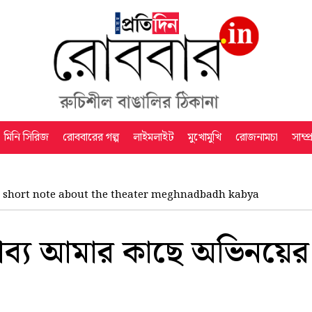
মিনি সিরিজ
রোববারের গল্প
লাইমলাইট
মুখোমুখি
রোজনামচা
সাম্প
 short note about the theater meghnadbadh kabya
ব্য আমার কাছে অভিনয়ের 