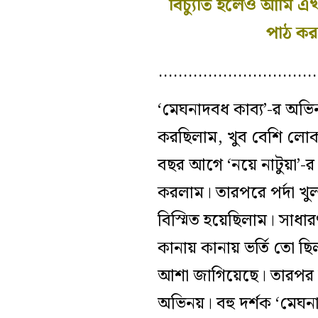
বিচ‍্যুতি হলেও আমি 
পাঠ কর
…………………………
‘মেঘনাদবধ কাব‍্য’-র অভ
করছিলাম, খুব বেশি লোক
বছর আগে ‘নয়ে নাটুয়া’-
করলাম। তারপরে পর্দা খুল
বিস্মিত হয়েছিলাম। সাধার
কানায় কানায় ভর্তি তো 
আশা জাগিয়েছে। তারপর যত
অভিনয়। বহু দর্শক ‘মেঘ