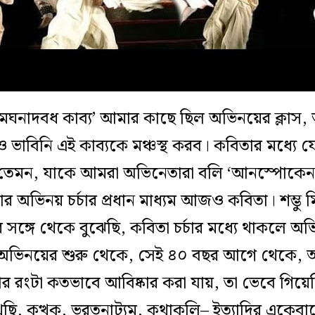
েঘনাদবধ কাব‍্য’ আমার কাছে ছিল অভিনয়ের ক্লাস, অ
ও ভাবিনি এই কাব‍্যকে মঞ্চস্থ করব। কবিতার মধ্যে
তেমন, যাকে আমরা অভিনেতারা বলি ‘আনস্পোকেন ওয়
অভিনয় চর্চার প্রধান মাধ্যম আজও কবিতা। শম্ভু মি
তর সঙ্গে থেকে বুঝেছি, কবিতা চর্চার মধ্যে থাকলে 
ভিনয়ের শুরু থেকে, সেই ৪০ বছর আগে থেকে, আমি
 রংটা কতভাবে আবিষ্কার করা যায়, তা ভেবে গিয়েছি
ি, কত্থক, ভরতনাট‍্যম, কথাকলি– ইত‍্যাদির একেবারে