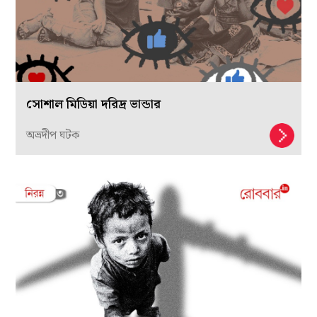
সোশাল মিডিয়া দরিদ্র ভান্ডার
অভ্রদীপ ঘটক