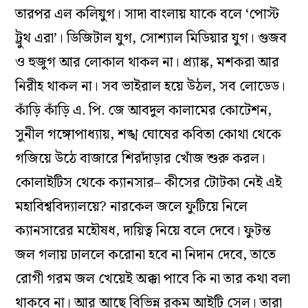
তারপর এল কলিযুগ। সাদা বাংলায় যাকে বলে ‘পোস্ট
ট্রুথ এরা’। ডিজিটাল যুগ, সোশ্যাল মিডিয়ার যুগ। গুজব
ও হুজুগ আর লোকাল থাকল না। প্র্যাঙ্ক, মশকরা আর
নিরীহ থাকল না। সব ভাইরাল হয়ে উঠল, সব লোডেড।
কাঁড়ি কাঁড়ি এ. পি. জে আবদুল কালামের কোটেশন,
সুনীল গঙ্গোপাধ্যায়, শঙ্খ ঘোষের কবিতা কোথা থেকে
গজিয়ে উঠে বাজারে শিরদাঁড়ার খোঁজ শুরু করল।
কোলাইটিস থেকে ক্যানসার– কীসের টোটকা নেই এই
মহাবিশ্ববিদ্যালয়ে? নারকেল জলে ফুটিয়ে নিলে
ক্যানসারের মহৌষধ, দায়িত্ব নিয়ে বলে দেবে। ফুটন্ত
জল গলায় ঢাললে করোনা হবে না নিদান দেবে, তাতে
রোগী গরম জল খেয়েই অক্কা পাবে কি না তার কথা বলা
থাকবে না। আর আছে বিভিন্ন রকম আইটি সেল। তারা