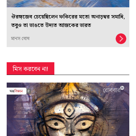
ঔরঙ্গজেব চেয়েছিলেন ফকিরের মতো অনাড়ম্বর সমাধি,
তবুও তা ভাঙতে উদ্যত আজকের ভারত
মানস ঘোষ
মিস করবেন না!