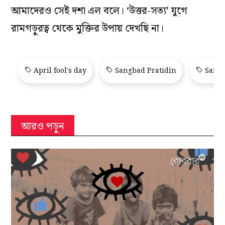
আমাদেরও সেই দশা এল বলে। ‘উত্তর-সত্য’ যুগে
রামগড়ুরত্ব থেকে মুক্তির উপায় দেখছি না।
April fool's day
Sangbad Pratidin
Sangb
আরও পড়ুন