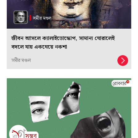
জীবন আসলে ক্যালাইডোস্কোপ, সামান্য ঘোরালেই
বদলে যায় একঘেয়ে নকশা
সমীর মণ্ডল