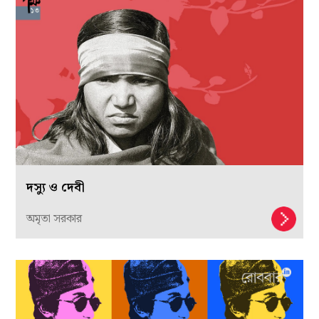
দস্যু ও দেবী
অমৃতা সরকার