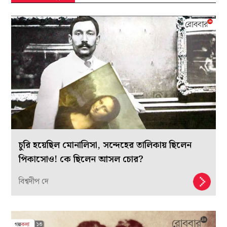
চুরি হয়েছিল মোনালিসা, সন্দেহের তালিকায় ছিলেন
পিকাসোও! কে ছিলেন আসল চোর?
বিশ্বদীপ দে