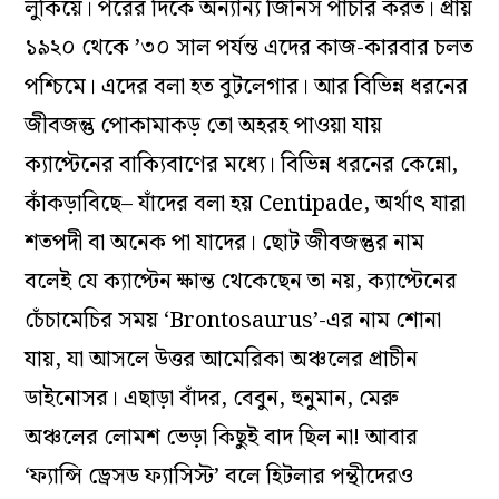
লুকিয়ে। পরের দিকে অন্যান্য জিনিস পাচার করত। প্রায়
১৯২০ থেকে ’৩০ সাল পর্যন্ত এদের কাজ-কারবার চলত
পশ্চিমে। এদের বলা হত বুটলেগার। আর বিভিন্ন ধরনের
জীবজন্তু পোকামাকড় তো অহরহ পাওয়া যায়
ক্যাপ্টেনের বাক্যিবাণের মধ্যে। বিভিন্ন ধরনের কেন্নো,
কাঁকড়াবিছে– যাঁদের বলা হয় Centipade, অর্থাৎ যারা
শতপদী বা অনেক পা যাদের। ছোট জীবজন্তুর নাম
বলেই যে ক্যাপ্টেন ক্ষান্ত থেকেছেন তা নয়, ক্যাপ্টেনের
চেঁচামেচির সময় ‘Brontosaurus’-এর নাম শোনা
যায়, যা আসলে উত্তর আমেরিকা অঞ্চলের প্রাচীন
ডাইনোসর। এছাড়া বাঁদর, বেবুন, হুনুমান, মেরু
অঞ্চলের লোমশ ভেড়া কিছুই বাদ ছিল না! আবার
‘ফ্যান্সি ড্রেসড ফ্যাসিস্ট’ বলে হিটলার পন্থীদেরও