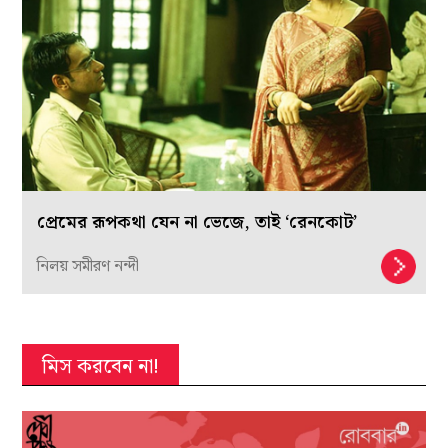
প্রেমের রূপকথা যেন না ভেজে, তাই ‘রেনকোট’
নিলয় সমীরণ নন্দী
মিস করবেন না!