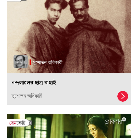
নন্দলালের ছাত্র বাছাই
সুশোভন অধিকারী