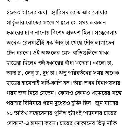
১৯৬০ সালের কথা। হ্যারিসন রোড আর লোয়ার
সার্কুলার রোডের সংযোগস্থলে সে সময় একজন
হকারের চা বানানোয় বিশেষ হাতযশ ছিল। সন্ধেবেলায়
অনেক রেলযাত্রীই এক ভাঁড় চা খেয়ে দৌড় লাগাতেন
ট্রেন ধরতে। ওই অঞ্চলের মেস-বাড়িগুলিতে থাকা
ছাত্রেরা ছিলেন ওই হকারের বাঁধা খদ্দের। কালো চা,
আদা চা, লেবু চা, দুধ চা। ঋতু পরিবর্তনের সময় অনেক
ছাত্রের হামেশাই সর্দি-কাশি হত। তাঁরা তখন বিনাপয়সায়
গরম জল নিয়ে যেতেন। কোনও কোনও খদ্দেরের সঙ্গে
পয়সার বিনিময়ে গরম দুধেরও চুক্তি ছিল। জুন মাসের
২০ তারিখ সন্ধেবেলায় পুলিশ হঠাৎই ‘শ্যামদার চায়ের
দোকান’-এ হামলা করল। চায়ের দোকানের ভিড় নাকি