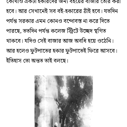
কোথাও একটা হকারদের জন্য বইয়ের বাজার তৈরি করা
হবে। আর সেখানেই সব বই-হকারের ঠাঁই হবে। যতদিন
পর্যন্ত সরকার এমন কোনও বন্দোবস্ত না করে দিতে
পারছে, ততদিন পর্যন্ত কলেজ স্ট্রিটে উচ্ছেদ স্থগিত
থাকবে। যদিও সেই বাজার আজ অবধি হয়ে ওঠেনি।
আর হলেও ফুটপাতের হকার ফুটপাতেই ফিরে আসবে।
ইতিহাস তো অন্তত তাই বলছে।