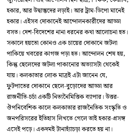
হকার, আর উদ্বাস্তুদের লড়াই। আর ট্রাম-ডিপো মানেই
হকার। এইসব দোকানেই আন্দোলনকারীদের আড্ডা
বসত। দেশ-বিদেশের নানা ধরনের কথা আলোচনা হত।
সকালে হয়তো কোনও এক চায়ের দোকানে জটলা
পাকিয়ে খবরের কাগজ পড়া হত। আন্দোলন শেষ হয়,
কিন্তু ছেলেদের জটলা পাকানোর অভ্যাসটা থেকেই
যায়। কলকাতার লোক মাত্রই এটা জানেন যে,
ফুটপাতের দোকানে ছেলে-বুড়োদের আড্ডা আর
রাজনীতি-চর্চা একটি নিত্যনৈমিত্তিক ব্যাপার। উত্তর-
ঔপনিবেশিক কালে কলকাতার রাজনৈতিক সংস্কৃতি ও
জনপরিসরের ইতিহাস লিখতে গেলে তাই হকার-প্রসঙ্গ
এসেই পড়ে। একদমই টানাহ্যাঁচড়া করতে হয় না।