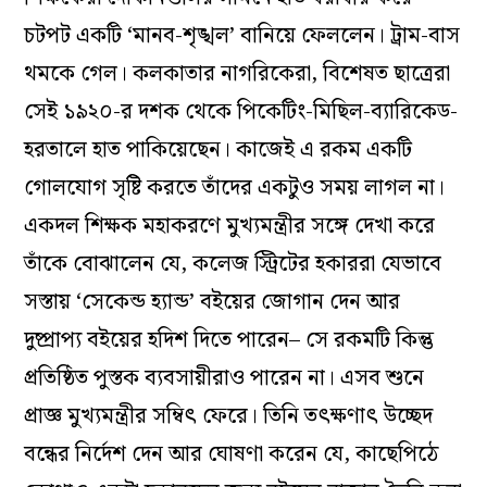
চটপট একটি ‘মানব-শৃঙ্খল’ বানিয়ে ফেললেন। ট্রাম-বাস
থমকে গেল। কলকাতার নাগরিকেরা, বিশেষত ছাত্রেরা
সেই ১৯২০-র দশক থেকে পিকেটিং-মিছিল-ব্যারিকেড-
হরতালে হাত পাকিয়েছেন। কাজেই এ রকম একটি
গোলযোগ সৃষ্টি করতে তাঁদের একটুও সময় লাগল না।
একদল শিক্ষক মহাকরণে মুখ্যমন্ত্রীর সঙ্গে দেখা করে
তাঁকে বোঝালেন যে, কলেজ স্ট্রিটের হকাররা যেভাবে
সস্তায় ‘সেকেন্ড হ্যান্ড’ বইয়ের জোগান দেন আর
দুষ্প্রাপ্য বইয়ের হদিশ দিতে পারেন– সে রকমটি কিন্তু
প্রতিষ্ঠিত পুস্তক ব্যবসায়ীরাও পারেন না। এসব শুনে
প্রাজ্ঞ মুখ্যমন্ত্রীর সম্বিৎ ফেরে। তিনি তৎক্ষণাৎ উচ্ছেদ
বন্ধের নির্দেশ দেন আর ঘোষণা করেন যে, কাছেপিঠে