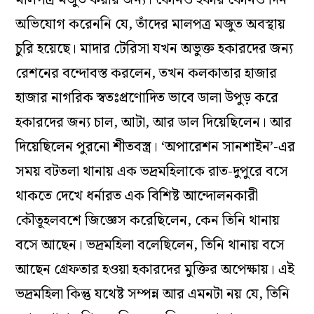
অভিযোগ করেননি যে, তাঁদের মালপত্র মজুত অবস্থায়
চুরি হয়েছে। মাদার টেরিসা যখন অভুক্ত হকারদের জন্য
রেশনের বন্দোবস্ত করলেন, তখন কলকাতার হাজার
হাজার নাগরিক স্বতঃপ্রণোদিত ভাবে ডালা উপুড় করে
হকারদের জন্য চাল, আটা, আর ডাল দিয়েছিলেন। আর
দিয়েছিলেন পুরনো শীতবস্ত্র। ‘অপারেশন সানশাইন’-এর
সময় বটতলা থানায় এক ভদ্রমহিলাকে রাত-দুপুরে বসে
থাকতে দেখে ধর্নারত এক বিশিষ্ট আন্দোলনকারী
কৌতূহলবশে জিজ্ঞেস করেছিলেন, কেন তিনি থানায়
বসে আছেন। ভদ্রমহিলা বলেছিলেন, তিনি থানায় বসে
আছেন গ্রেফতার হওয়া হকারদের মুক্তির অপেক্ষায়। এই
ভদ্রমহিলা কিন্তু যথেষ্ট সম্পন্ন আর এমনটা নয় যে, তিনি