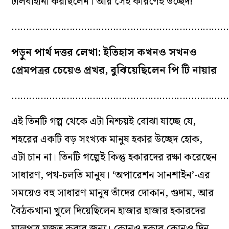
টালবাহানা করছিলেন। আর সেই কারণেই উচ্ছেদ!
…………………………………………………………………
পড়ুন পার্থ দত্তর লেখা:
ইতিহাস কখনও সখনও
প্রেমপত্রর চেয়েও প্রখর, বুঝিয়েছিলেন পি টি নায়ার
…………………………………………………………………
এই তিনটি গল্প থেকে এটা নিশ্চয়ই বোঝা যাচ্ছে যে,
শহরের একটি বড় সংখ্যক মানুষ হকার উচ্ছেদ হোক,
এটা চান না। তিনটি গল্পেই কিন্তু হকারদের রক্ষা করেছেন
সাধারণ, পথ-চলতি মানুষ। ‘অপারেশন সানশাইন’-এর
সময়েও বহু সাধারণ মানুষ তাঁদের দোকান, গুদাম, আর
বৈঠকখানা খুলে দিয়েছিলেন হাজার হাজার হকারদের
মালপত্র মজুত করার জন্য। কোনও হকার কোনও দিন