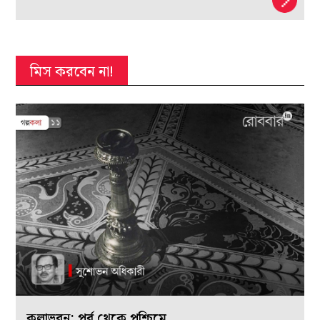
মিস করবেন না!
কলাভবন: পূর্ব থেকে পশ্চিমে