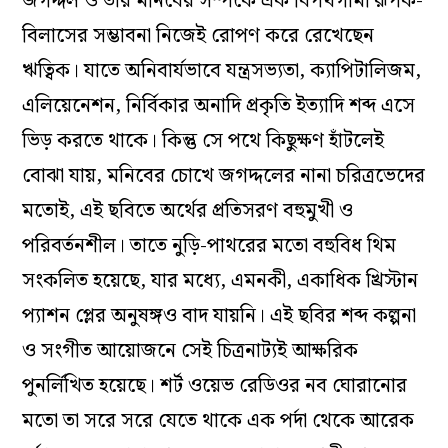
জগদ্দল ও তার মনিবের সম্পর্কে এক বিপথগামী রূপক-
বিলাসের সম্ভাবনা নিজেই রোপণ করে রেখেছেন
ঋত্বিক। যাতে অনিবার্যভাবে যন্ত্রসভ্যতা, ক্যাপিটালিজম,
এলিয়েনেশন, নির্বিকার অনাদি প্রকৃতি ইত্যাদি শব্দ এসে
ভিড় করতে থাকে। কিন্তু সে পথে কিছুক্ষণ হাঁটলেই
বোঝা যায়, মনিবের চোখে জগদ্দলের নানা চরিত্রভেদের
মতোই, এই ছবিতে অর্থের প্রতিসরণ বহুমুখী ও
পরিবর্তনশীল। তাতে নুড়ি-পাথরের মতো বহুবিধ থিম
সংকলিত হয়েছে, যার মধ্যে, এমনকী, একাধিক খ্রিস্টান
প্যাশন প্লের অনুষঙ্গও বাদ যায়নি। এই ছবির শব্দ কল্পনা
ও সংগীত আয়োজনে সেই চিত্রনাট্যই আক্ষরিক
পুনর্লিখিত হয়েছে। শর্ট ওয়েভ রেডিওর নব ঘোরানোর
মতো তা সরে সরে যেতে থাকে এক পর্দা থেকে আরেক