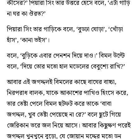
কীসের?’ পিয়ারা সিং তার উত্তরে হেসে বলে, ‘এটা গাড়ি
না ঘর কা ঔরত?’
পিয়ারা সিং তার গাড়িকে বলে, ‘বুডঢা ঘোড়া’, ‘খোঁড়া
হাঁস’, ‘কানা ভইস’।
বলে, ‘বুড়িকে এবার পেনশন দিয়ে দাও।’ বিমল উল্টে
বলে, ‘দিয়ে তোর মতো হাল মডেলের বেবুশ্যে রাখি?’
আবার এই জগদ্দলই বিমলের কাছে বাঘের বাচ্চা,
নিরপরাধ বালক, যাকে আকাশের পাখিও হিংসে করে,
তার তেষ্টা পেলে বিমল ছটফট করে তাকে ‘বাবা
জগদ্দল, খুব তেষ্টা পেয়েছে না রে?’ বলে ছুটে গিয়ে
জেরিকান ভরে জল নিয়ে আসে। আবার কিছুক্ষণ পরেই
জগদ্দল খুনখুনে বুড়ো, যে জোয়ান মদ্দের মতো ডন