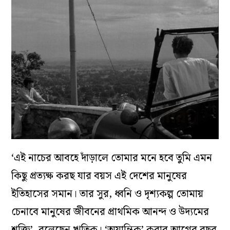
‘এই নাচের আবহে দাঁড়ালে তোমার মনে হবে তুমি এমন
কিছু প্রত্যক্ষ করছ যার বয়স এই দেশের মানুষের
ইতিহাসের সমান। তার সুর, ধ্বনি ও দৃশ্যকল্প তোমায়
চেনাবে মানুষের জীবনের প্রাথমিক আনন্দ ও উদ্যমের
শক্তি’, বলেছেন ঋত্বিক। ‘অযান্ত্রিক’ করার আগের বছর