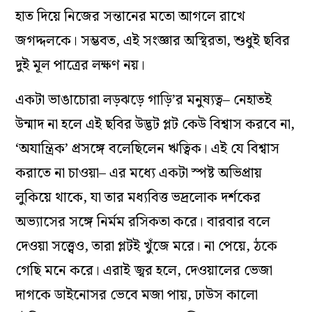
হাত দিয়ে নিজের সন্তানের মতো আগলে রাখে
জগদ্দলকে।
সম্ভবত, এই সংজ্ঞার অস্থিরতা, শুধুই ছবির
দুই মূল পাত্রের লক্ষণ নয়।
একটা ভাঙাচোরা লড়ঝড়ে গাড়ি’র মনুষ্যত্ব– নেহাতই
উন্মাদ না হলে এই ছবির উদ্ভট প্লট কেউ বিশ্বাস করবে না,
‘অযান্ত্রিক‌’ প্রসঙ্গে বলেছিলেন ঋত্বিক। এই যে বিশ্বাস
করাতে না চাওয়া– এর মধ্যে একটা স্পষ্ট অভিপ্রায়
লুকিয়ে থাকে, যা তার মধ্যবিত্ত ভদ্রলোক দর্শকের
অভ্যাসের সঙ্গে নির্মম রসিকতা করে। বারবার বলে
দেওয়া সত্ত্বেও, তারা প্লটই খুঁজে মরে। না পেয়ে, ঠকে
গেছি মনে করে। এরাই জ্বর হলে, দেওয়ালের ভেজা
দাগকে ডাইনোসর ভেবে মজা পায়, ঢাউস কালো