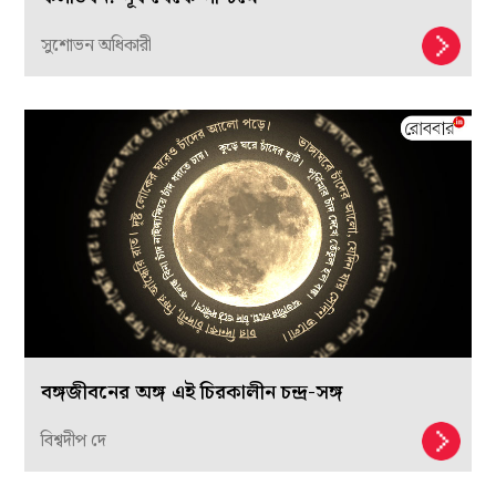
সুশোভন অধিকারী
বঙ্গজীবনের অঙ্গ এই চিরকালীন চন্দ্র-সঙ্গ
বিশ্বদীপ দে