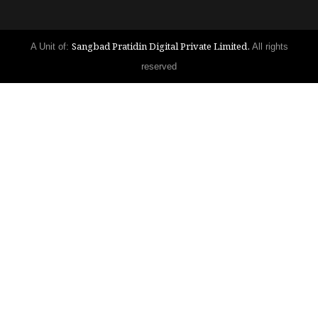
Sangbad Pratidin Digital Private Limited.
A Unit of:
All rights
reserved