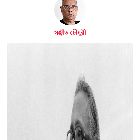
সঞ্জীত চৌধুরী