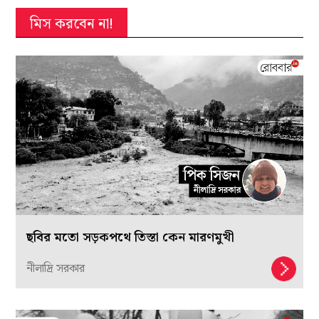
মিস করবেন না!
ছবির মতো সড়কপথে তিস্তা কেন মারণমুখী
নীলাদ্রি সরকার