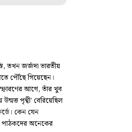
ি, তখন জর্জদা ভারতীয়
জগতে পৌঁছে গিয়েছেন।
িস্ফোরণের আগে, তাঁর খুব
ন্মত্ত পৃথ্বী’ বেরিয়েছিল
কর্ডে। কেন যেন
েই। পাঠকদের অনেকের