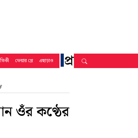
্রতিকী
ফেয়ার প্লে
এছাড়াও
y
ন ওঁর কণ্ঠের