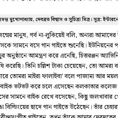
েমন্ত মুখোপাধ্যায়, দেবব্রত বিশ্বাস ও সুচিত্রা মিত্র। সূত্র: ইন্টারন
জন্মের মানুষ, গর্ব না-লুকিয়েই বলি, অন্যরা আমাদে
বাসকে সামনে বসে গান গাইতে শুনেছি। ইউনিয়নের পা
র অনুষ্ঠানে আমন্ত্রণ করে এনেছি, চিত্তরঞ্জন অ্যাভিনিউ
ষি করেছি। তিনি চল্লিশ টাকা চেয়েছেন, তো আমরা ব
ারে তোমরা মাইরা ফালাইবা’ বলে পাজামা আর ময়লা 
ে, বাইক ভটভট করে চলে এসেছেন কলকাতার কলেজ স্ট
ফিসের সামনে বাইক রেখে বসেছেন, কিছু জলখাবার
ভাঙা বিল্ডিংয়ের ছাদে গান গাইতে উঠেছেন। তাঁর চেহারা
 রবীন্দ্রসংগীত গাইতেন, তখন তাঁকে আমার দেবদূতের