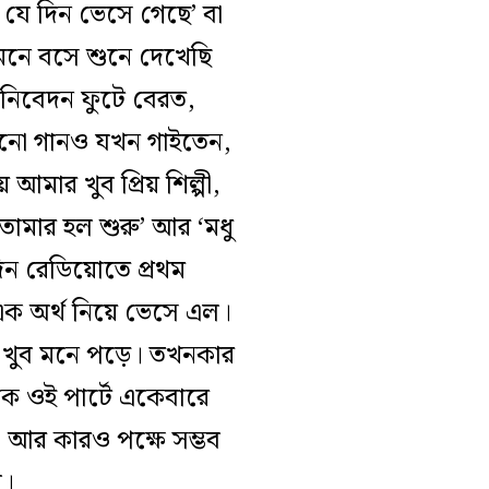
যে দিন ভেসে গেছে’ বা
মনে বসে শুনে দেখেছি
মনিবেদন ফুটে বেরত,
রনো গানও যখন গাইতেন,
আমার খুব প্রিয় শিল্পী,
োমার হল শুরু’ আর ‘মধু
কদিন রেডিয়োতে প্রথম
এক অর্থ নিয়ে ভেসে এল।
থা খুব মনে পড়ে। তখনকার
ে ওই পার্টে একেবারে
া আর কারও পক্ষে সম্ভব
া।