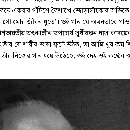
বনে একবার পঁচিশে বৈশাখে জোড়াসাঁকোর বাড়িতে 
ে গো মোর জীবন ধুতে’। ওই গান যে অমনভাবে গাওয়
বিশ্বভারতীর তৎকালীন উপাচার্য সুধীরঞ্জন দাস কা
তাঁর যে শারীর-ভাষা ফুটে উঠত, তা আমি খুব কম শি
তাঁর নিজের গান হয়ে উঠেছে, ওই দেহ ওই কণ্ঠের জ