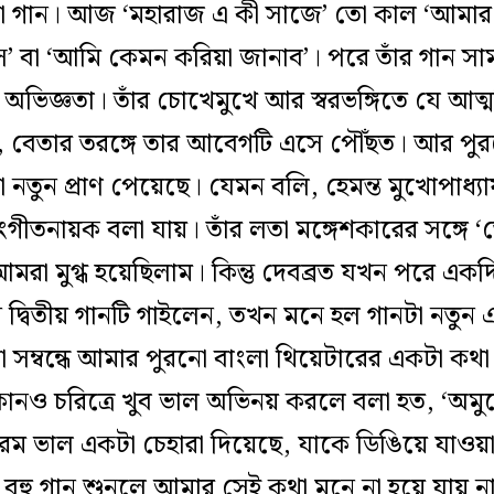
া গান। আজ ‘মহারাজ এ কী সাজে’ তো কাল ‘আমার 
’ বা ‘আমি কেমন করিয়া জানাব’। পরে তাঁর গান সা
অভিজ্ঞতা। তাঁর চোখেমুখে আর স্বরভঙ্গিতে যে আত্
, বেতার তরঙ্গে তার আবেগটি এসে পৌঁছত। আর পু
তুন প্রাণ পেয়েছে। যেমন বলি, হেমন্ত মুখোপাধ্যায় 
তনায়ক বলা যায়। তাঁর লতা মঙ্গেশকারের সঙ্গে ‘ত
ে আমরা মুগ্ধ হয়েছিলাম। কিন্তু দেবব্রত যখন পরে এ
দ্বিতীয় গানটি গাইলেন, তখন মনে হল গানটা নতুন 
 সম্বন্ধে আমার পুরনো বাংলা থিয়েটারের একটা ক
ও চরিত্রে খুব ভাল অভিনয় করলে বলা হত, ‘অমুক
 চরম ভাল একটা চেহারা দিয়েছে, যাকে ডিঙিয়ে যাওয়
ের বহু গান শুনলে আমার সেই কথা মনে না হয়ে যায় ন