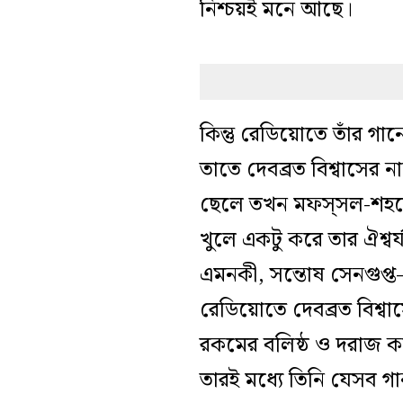
নিশ্চয়ই মনে আছে।
কিন্তু রেডিয়োতে তাঁর গ
তাতে দেবব্রত বিশ্বাসের ন
ছেলে তখন মফস্‌সল-শহরের স
খুলে একটু করে তার ঐশ্বর্য
এমনকী, সন্তোষ সেনগুপ্ত–
রেডিয়োতে দেবব্রত বিশ্বা
রকমের বলিষ্ঠ ও দরাজ কণ
তারই মধ্যে তিনি যেসব গা