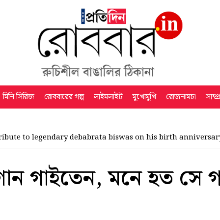
মিনি সিরিজ
রোববারের গল্প
লাইমলাইট
মুখোমুখি
রোজনামচা
সাম্প
ribute to legendary debabrata biswas on his birth anniversar
গান গাইতেন, মনে হত সে গা