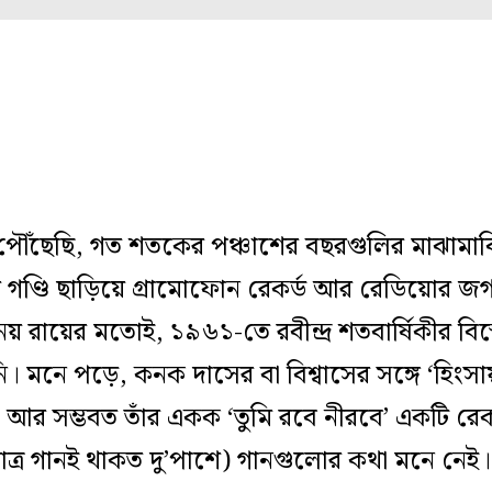
ঁছেছি, গত শতকের পঞ্চাশের বছরগুলির মাঝামাঝ
ের গণ্ডি ছাড়িয়ে গ্রামোফোন রেকর্ড আর রেডিয়োর 
বিনয় রায়ের মতোই, ১৯৬১-তে রবীন্দ্র শতবার্ষিকীর ব
 মনে পড়ে, কনক দাসের বা বিশ্বাসের সঙ্গে ‘হিংসায় উ
, আর সম্ভবত তাঁর একক ‘তুমি রবে নীরবে’ একটি রে
 মাত্র গানই থাকত দু’পাশে) গানগুলোর কথা মনে ন