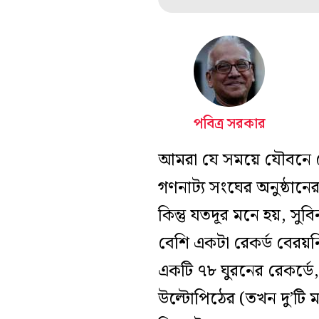
পবিত্র সরকার
আমরা যে সময়ে যৌবনে পৌ
গণনাট্য সংঘের অনুষ্ঠান
কিন্তু যতদূর মনে হয়, সু
বেশি একটা রেকর্ড বেরয়নি।
একটি ৭৮ ঘুরনের রেকর্ডে
উল্টোপিঠের (তখন দু’টি