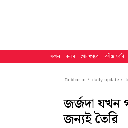
সকাল
কলাম
গোলগপ্‌পো
রবীন্দ্র সরণি
Robbar.in
daily-update
t
জর্জদা যখন 
জন্যই তৈরি