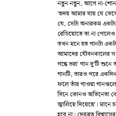
নতুন নতুন, আগে না-শোন
‘হৃদয় আমার যায় যে ভেসে
যে, সেটা অন্যরকম একটা 
রেডিয়োতে তা না পেলেও
তখন মনে হত গানটা একটা ন
আমাদের যৌবনকালের সংগী
গন্ধে ভরা’ গান দু’টি শুন
গানটি, তারও পরে একদিন 
ফলে তাঁর গাওয়া গানগুলো
দিনে কোনও অভিনেতা কোন
জ্বালিয়ে দিয়েছে’। মানে
হবে না। দেবব্রত বিশ্বাস