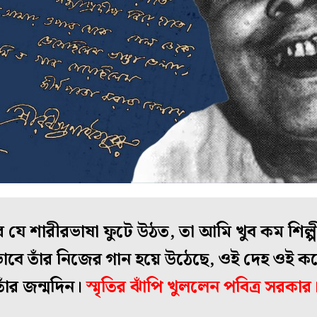
ঁর যে শারীরভাষা ফুটে উঠত, তা আমি খুব কম শিল্প
বে তাঁর নিজের গান হয়ে উঠেছে, ওই দেহ ওই কণ্
ঁর জন্মদিন।
স্মৃতির ঝাঁপি খুললেন পবিত্র সরকার