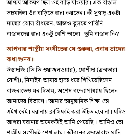
আশ্চর্য আকর্ষণ ছিল ওই বাড়ি যাওয়ার। এক বাঙাল
ভদ্রমহিলা ওঁর বাড়িতে রান্না করতেন। কী সুস্বাদু একটা
মাছের ঝোল রাঁধতেন, আজও ভুলতে পারিনি।
বাঙালদের রান্না একটু বেশি ভালো। তুমি বাঙাল কি?
আপনার শাস্ত্রীয় সংগীতের যে গুরুরা, এবার তাদের
কথা শুনব।
উস্তাদজি (ভি ভি ওয়াজলওয়ার), যোশীদা (ধ্রুবতারা
যোশী), নিমাইদা আমায় হাতে ধরে শিখিয়েছিলেন।
বাজনাতেও মন দিতাম, অশেষ বন্দ্যোপাধ্যায় ছিলেন
আমাদের বিভাগে। আমার আনুষ্ঠানিক শিক্ষা তো
এইখানেই। ঘরানায় ক্লাসিফাই করা উচিত হবে না। যদিও
আগরা ঘরানার অনেকটাই আমি পেয়েছি । আমিও তো
শাস্ত্রীয় সংগীতই শেখালাম। জীবনের ধ্রুবতারাও মানি