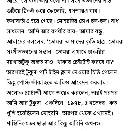
আরে, সে কথা আর বলো না। সংগীতভবনের পাঠ
গুটিয়ে ঠিকই করে ফেলেছি, এসআরএ যাব।
কথাবার্তাও হয়ে গেছে। মোহরদির চোখ ছল-ছল। বাধ
সাধলেন। আমি আর রণধীর রায়– আমার বন্ধু,
আমাদের বললেন, ‘তোমরা আমাদের কৃতি ছাত্র, তোমরা
সংগীতভবনের সন্তান। তোমরা এখানে চাকরির
দরখাস্তটুকু অন্তত দাও। থাকার চেষ্টাটাই করবে না?’
তারপরই টুকুদা পার্ট টাইম ক্লাস নেওয়ার চিঠি পেলেন।
কিছু পোস্ট ফাঁকা হতে আমিও আবেদন করলাম।
অলোক চ্যাটার্জী আগে জয়েন করলেন, তারই পরপর
আমি আর টুকুদা। একদিনে। ১৯৭৮, ৫ নভেম্বর। কত
খুশি হয়েছিলেন মোহরদি। তারপর থেকে এখানেই।
শান্তিনিকেতন ছাড়া আর কিছু ভাবিনি কখনও।