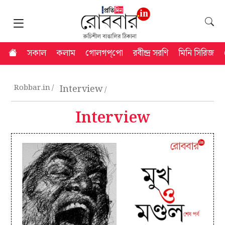
সকাল
কলাম
গোলগপ্‌পো
রবীন্দ্র সরণি
মিনি সিরিজ
Robbar.in
Interview
Interview