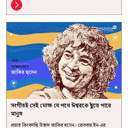
সংগীতই সেই মোক্ষ যে পথে ঈশ্বরকে ছুঁতে পারে
মানুষ
প্রয়াত কিংবদন্তি উস্তাদ জাকির হুসেন। রোববার.ইন-এর