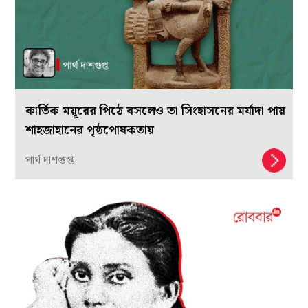
কার্তিক ময়ূরের পিঠে বসলেও তা সিংহাসনের মর্যাদা পায়
শাহজাহানের পৃষ্ঠপোষকতায়
পার্থ দাশগুপ্ত