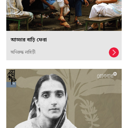
আড্ডার বাড়ি ফেরা
অনিরুদ্ধ লাহিড়ী