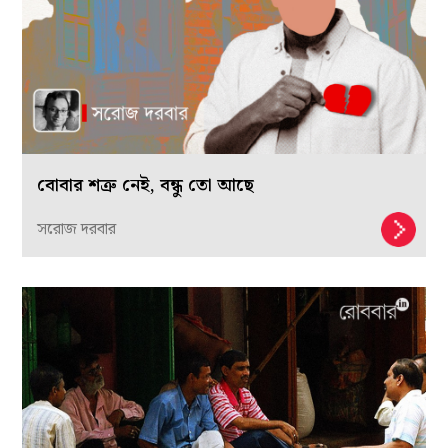
বোবার শত্রু নেই, বন্ধু তো আছে
সরোজ দরবার