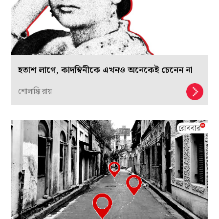
হতাশ লাগে, কাদম্বিনীকে এখনও অনেকেই চেনেন না
শোলাঙ্কি রায়