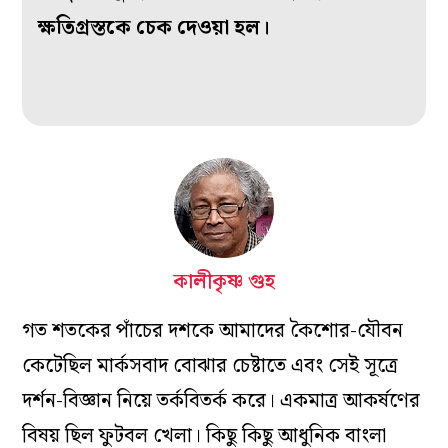
ক্ষতিগ্রস্তকে চেক দেওয়া হল।
কালীকৃষ্ণ গুহ
গত শতকের পাঁচের দশকে আমাদের কৈশোর-যৌবন
কেটেছিল মার্কসবাদ বোঝার চেষ্টাতে এবং সেই সূত্রে
দর্শন-বিজ্ঞান নিয়ে তর্কবিতর্ক করে। একমাত্র আকর্ষণের
বিষয় ছিল ফুটবল খেলা। কিছু কিছু আধুনিক বাংলা