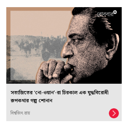
সত্যজিতের ‘নো-ওয়ান’-রা চিরকাল এক যুদ্ধবিরোধী
রূপকথার গল্প শোনান
বিশ্বজিৎ রায়