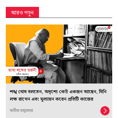
আরও পড়ুন
শঙ্খ ঘোষ বলতেন, অদৃশ্যে কেউ একজন আছেন, যিনি
লক্ষ রাখেন এবং মূল্যায়ন করেন প্রতিটি কাজের
অভীক মজুমদার