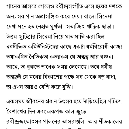
গানের আসরে গেলেও রবীন্দ্রসংগীত এসে ছয়ের দশকে
অন্য সব গান অপ্রাসঙ্গিক করে দেয়। বাংলা সিনেমা
দেখা মনে হত নেহাত মূর্খতা– সত্যজিৎ-ঋত্বিক ছাড়া।
উত্তম-সুচিত্রার সিনেমা নিয়ে মাতামাতি করা ছিল
নবদীক্ষিত কমিউনিস্টদের কাছে একটা ধর্মবিরোধী কাজ!
তথাকথিত নৈতিকতা কতরকম যে অন্ধত্ব আর বঞ্চনা
আনে, তা বুঝতে অনেক সময় লেগেছে। তবে ধর্মীয়
অন্ধত্বই যে মনের বিকাশের পক্ষে সব থেকে বড় বাধা,
তা এখন আরও বেশি করে বুঝি।
একসময় জীবনের প্রধান উৎসব হয়ে দাঁড়িয়েছিল পঁচিশে
বৈশাখের দিন এবং একপক্ষ কাল জুড়ে
রবীন্দ্রজন্মোৎসব পালনের আসরগুলি। আর শীতকালের