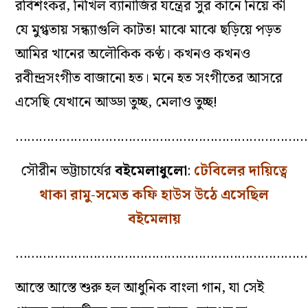
রবিশংকর, নিখিল ব্যানার্জির যন্ত্রের সুর কানে নিয়ে কী
যে মুগ্ধতায় সন্ধ্যাগুলি কাটত! মাঝে মাঝে ছড়িয়ে পড়ত
আমির খানের অলৌকিক কণ্ঠ। কখনও কখনও
রবীন্দ্রসংগীত বাজানো হত। মনে হত সংগীতের আসরে
এসেছি যেখানে আড্ডা তুচ্ছ, মেলাও তুচ্ছ!
…………………………………………………………………
সৌরীন ভট্টাচার্যের
বইমেলাধুলো
:
টেবিলের দায়িত্বে
থাকা রামু-সমেত কফি হাউস উঠে এসেছিল
বইমেলায়
…………………………………………………………………
আস্তে আস্তে শুরু হল আধুনিক বাংলা গান, যা সেই