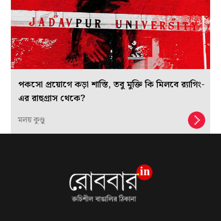
পকসো প্রয়োগে কড়া শাস্তি, তবু মুক্তি কি মিলবে র‍্যাগিং-
এর রাহুগ্রাস থেকে?
মলয় কুণ্ডু