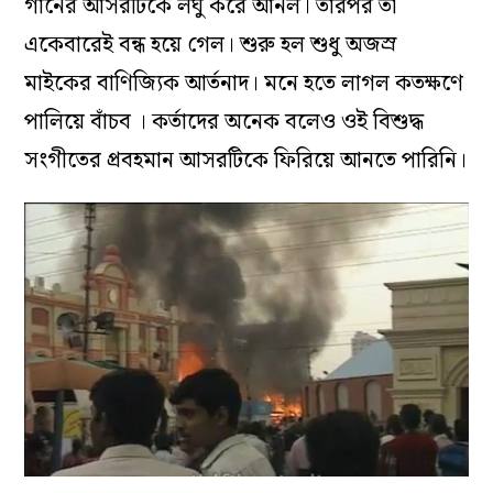
গানের আসরটিকে লঘু করে আনল। তারপর তা
একেবারেই বন্ধ হয়ে গেল। শুরু হল শুধু অজস্র
মাইকের বাণিজ্যিক আর্তনাদ। মনে হতে লাগল কতক্ষণে
পালিয়ে বাঁচব । কর্তাদের অনেক বলেও ওই বিশুদ্ধ
সংগীতের প্রবহমান আসরটিকে ফিরিয়ে আনতে পারিনি।