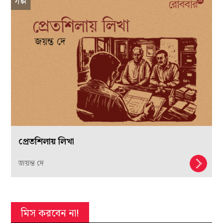
প্রেতশিলায় লিখা
জয়ন্ত দে
মিস করবেন না!