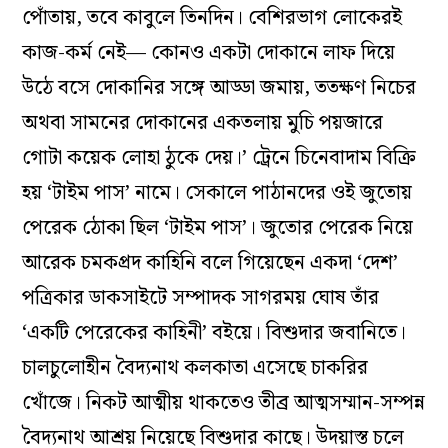
পোঁতায়, তবে কাবুলে তিনদিন। বেশিরভাগ লোকেরই
কাজ-কর্ম নেই— কোনও একটা দোকানে লাফ দিয়ে
উঠে বসে দোকানির সঙ্গে আড্ডা জমায়, ততক্ষণ নিচের
অথবা সামনের দোকানের একতলায় মুচি পয়জারে
গোটা কয়েক লোহা ঠুকে দেয়।’ ট্রেনে চিনেবাদাম বিক্রি
হয় ‘টাইম পাস’ নামে। সেকালে পাঠানদের ওই জুতোয়
পেরেক ঠোকা ছিল ‘টাইম পাস’। জুতোর পেরেক নিয়ে
আরেক চমকপ্রদ কাহিনি বলে গিয়েছেন একদা ‘দেশ’
পত্রিকার ডাকসাইটে সম্পাদক সাগরময় ঘোষ তাঁর
‘একটি পেরেকের কাহিনী’ বইয়ে। বিশুদার জবানিতে।
চালচুলোহীন বৈদ্যনাথ কলকাতা এসেছে চাকরির
খোঁজে। নিকট আত্মীয় থাকতেও তীব্র আত্মসম্মান-সম্পন্ন
বৈদ্যনাথ আশ্রয় নিয়েছে বিশুদার কাছে। উদয়াস্ত চলে