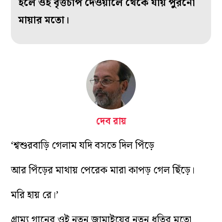
হলে ওই বৃত্তচাপ দেওয়ালে থেকে যায় পুরনো
মায়ার মতো।
দেব রায়
‘শ্বশুরবাড়ি গেলাম যদি বসতে দিল পিঁড়ে
আর পিঁড়ের মাথায় পেরেক মারা কাপড় গেল ছিঁড়ে।
মরি হায় রে।’
গ্রাম্য গানের ওই নতুন জামাইয়ের নতুন ধুতির মতো