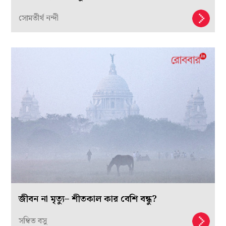
সোমতীর্থ নন্দী
জীবন না মৃত্যু– শীতকাল কার বেশি বন্ধু?
সম্বিত বসু