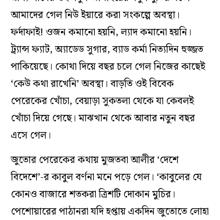
আমাদের গেল নিউ ইয়ারে করা সংকল্পে অবস্থা।
ফর্দাফাই! ওজন কমানো হয়নি, ল্যাদ কমানো হয়নি।
ট্র্যান্স ফ্যাট, অ্যাডেড সুগার, ব্যাড কর্মা নিত্যদিন হুজ্জত
পাকিয়েছে। কোথা দিয়ে বছর চলে গেল নিজের কাছেই
‘কেউ কথা রাখেনি’ অবস্থা। বাড়তি ওই বিবেক
পেরেকের খোঁচা, বেয়াড়া সুকতলা থেকে যা কেবলই
খোঁচা দিয়ে গেছে। মাঝখান থেকে আবার নতুন বছর
এসে গেল।
জুতোর পেরেকের কথায় মুজতবা আলীর ‘দেশে
বিদেশে’-র কাবুল বর্ণনা মনে পড়ে গেল। ‘কাবুলের যে
কোনও বাজারে শতকরা ত্রিশটি দোকান মুচির।
পেশোয়ারের পাঠানরা যদি হপ্তায় একদিন জুতোতে লোহা