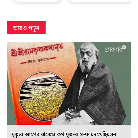
আরও পড়ুন
মৃত্যুর আগের রাতেও কথামৃত-র প্রুফ দেখেছিলেন