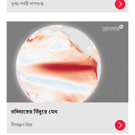
কৃষ্ণ শর্বরী দাশগুপ্ত
ভবিষ্যতের সিঁদুরে মেঘ
দীপাঞ্জন মিশ্র