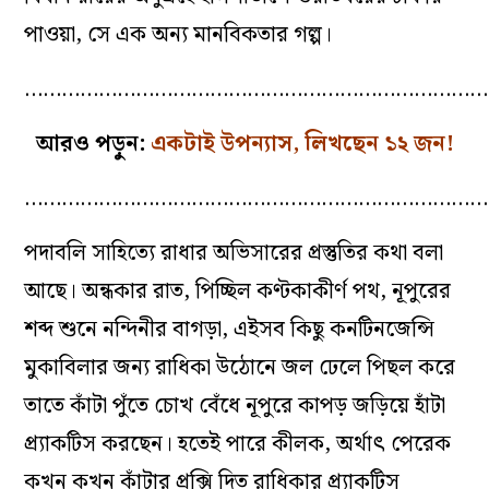
পাওয়া, সে এক অন্য মানবিকতার গল্প।
…………………………………………………………………
আরও পড়ুন:
একটাই উপন্যাস, লিখছেন ১২ জন!
…………………………………………………………………
পদাবলি সাহিত্যে রাধার অভিসারের প্রস্তুতির কথা বলা
আছে। অন্ধকার রাত, পিচ্ছিল কণ্টকাকীর্ণ পথ, নূপুরের
শব্দ শুনে নন্দিনীর বাগড়া, এইসব কিছু কনটিনজেন্সি
মুকাবিলার জন্য রাধিকা উঠোনে জল ঢেলে পিছল করে
তাতে কাঁটা পুঁতে চোখ বেঁধে নূপুরে কাপড় জড়িয়ে হাঁটা
প্র্যাকটিস করছেন। হতেই পারে কীলক, অর্থাৎ পেরেক
কখন কখন কাঁটার প্রক্সি দিত রাধিকার প্র্যাকটিস