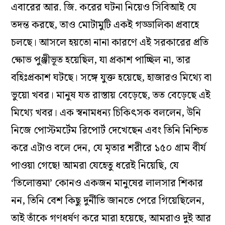
এবারের আর. জি. করের ঘটনা নিয়েও সিবিআই যে
তদন্ত করছে, তাও মোটামুটি একই গড্ডালিকা প্রবাহে
চলছে। আসলে হয়তো নানা কারণে এই সরকারের প্রতি
ক্ষোভ পুঞ্জীভূত হয়েছিল, যা প্রকাশ পাচ্ছিল না, তার
বহিঃপ্রকাশ ঘটছে। সঙ্গে যুক্ত হয়েছে, হাজারও মিথ্যে বা
ভুয়ো খবর। মানুষ যত রাস্তায় বেড়েছে, তত বেড়েছে এই
মিথ্যে খবর। এক স্বনামধন্য চিকিৎসক বললেন, উনি
নিজে পোস্টমর্টেম রিপোর্ট দেখেছেন এবং তিনি নিশ্চিত
করে এটাও বলে দেন, যে মৃতার শরীরে ১৫০ গ্রাম বীর্য
পাওয়া গেছে! আমরা যেহেতু ধরেই নিয়েছি, যে
‘তিলোত্তমা’ কোনও একজন মানুষের লালসার শিকার
নন, তিনি বেশ কিছু দুর্নীতি জানতে পেরে গিয়েছিলেন,
তাই তাঁকে গণধর্ষণ করে মারা হয়েছে, আমরাও দুই আর