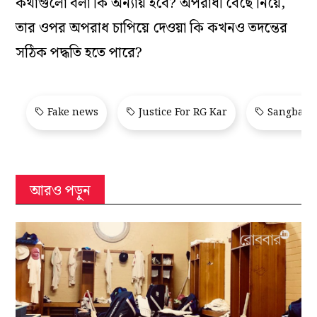
কথাগুলো বলা কি অন্যায় হবে? অপরাধী বেছে নিয়ে,
তার ওপর অপরাধ চাপিয়ে দেওয়া কি কখনও তদন্তের
সঠিক পদ্ধতি হতে পারে?
Fake news
Justice For RG Kar
Sangbad P
আরও পড়ুন