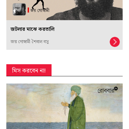
জটলার মাঝে করতালি
জয় গোস্বামী শৈবাল বসু
মিস করবেন না!