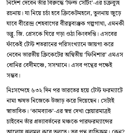
নির্দেশ দেবেন তাঁর বিরুদ্ধে ‘ফিল্ড সেটিং’-এর চক্রব্যূহ
রচনায়। যা নিয়ে চর্চা হবে ক্রিকেটমহলে, তুলনায় জুড়ে
যাবে বীরেন্দ্র শেহবাগের বীরত্বব্যঞ্জক গল্পগাথা, এমনকী
ডব্লু. জি. গ্রেসকে ঘিরে গড়া ওঠা কিংবদন্তি। এসবের
ফাঁকেই টেস্ট শতরানের পরিসংখ্যানে জায়গা করে
নেবেন ভারতীয় ক্রিকেটের অদ্বিতীয় ‘ফিনিশার’ এমএস
ধোনির বেদীমঞ্চে, সসম্মানে। এসব পন্থের পক্ষেই
সম্ভব।
নিঃসন্দেহে ৬৩২ দিন পর ভারতের হয়ে টেস্ট ফরম্যাটে
নামা ঋষভ নিজেকে উজাড় করে দিয়েছেন। সেটাই
স্বাভাবিক। ‘কামব্যাক’-এর স্বপ্ন দেখা প্লেয়ারমাত্রই
চাইবেন তাঁর প্রত্যাবর্তনের মঞ্চকে পারফরম্যান্সের
আলোয় ঝলমল করে তুলতে। তবু পন্থ ব্যতিক্রম। কেন?