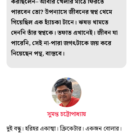
করছিলেন– আবার খেলার মাঠে ফিরতে
পারবেন তো? উপন্যাসে জীবনের স্বপ্ন থেমে
গিয়েছিল এক হ্যাঁচকা টানে। ঋষভ থামতে
দেননি তাঁর স্বপ্নকে। তফাত এখানেই। জীবন যা
পারেনি, সেই না-পারা জগৎটাকে জয় করে
নিয়েছেন পন্থ, বাস্তবে।
সুমন্ত চট্টোপাধ্যায়
দুই বন্ধু। হরিহর একাত্মা। ক্রিকেটার। একজন বোলার।