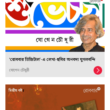
‘রোববার ডিজিটাল’-এ লেখা-ছবির অনবদ্য যুগলবন্দি
যোগেন চৌধুরী