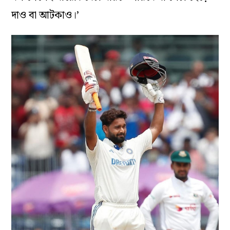
দাও বা আটকাও।’