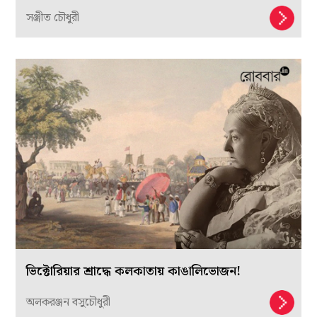
সঞ্জীত চৌধুরী
ভিক্টোরিয়ার শ্রাদ্ধে কলকাতায় কাঙালিভোজন!
অলকরঞ্জন বসুচৌধুরী