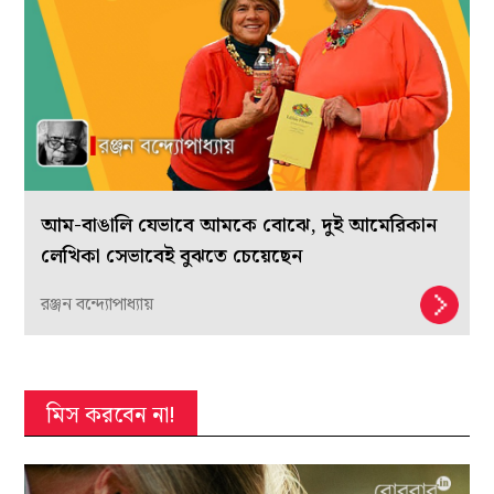
আম-বাঙালি যেভাবে আমকে বোঝে, দুই আমেরিকান
লেখিকা সেভাবেই বুঝতে চেয়েছেন
রঞ্জন বন্দ্যোপাধ্যায়
মিস করবেন না!