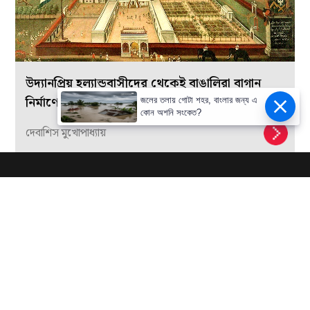
উদ্যানপ্রিয় হল্যান্ডবাসীদের থেকেই বাঙালিরা বাগান
নির্মাণে উদ্যোগী হয়
জলের তলায় গোটা শহর, বাংলার জন্য এ
কোন অশনি সংকেত?
দেবাশিস মুখোপাধ্যায়
Sangbad Pratidin Digital Private Limited.
A Unit of:
All rights