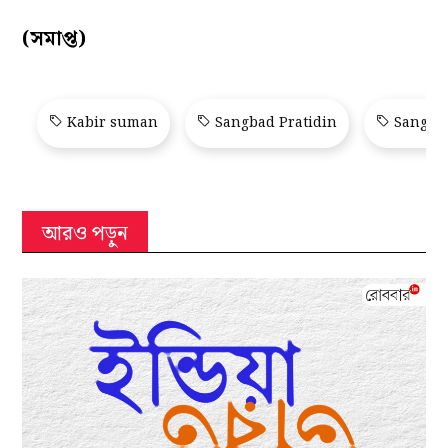
(সমাপ্ত)
Kabir suman
Sangbad Pratidin
Sangbad
আরও পড়ুন