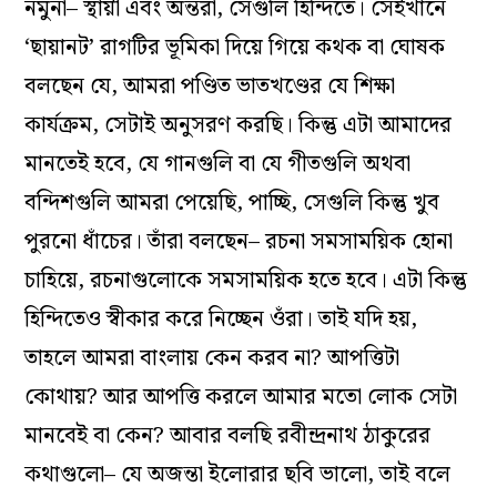
নমুনা– স্থায়ী এবং অন্তরা, সেগুলি হিন্দিতে। সেইখানে
‘ছায়ানট’ রাগটির ভূমিকা দিয়ে গিয়ে কথক বা ঘোষক
বলছেন যে, আমরা পণ্ডিত ভাতখণ্ডের যে শিক্ষা
কার্যক্রম, সেটাই অনুসরণ করছি। কিন্তু এটা আমাদের
মানতেই হবে, যে গানগুলি বা যে গীতগুলি অথবা
বন্দিশগুলি আমরা পেয়েছি, পাচ্ছি, সেগুলি কিন্তু খুব
পুরনো ধাঁচের। তাঁরা বলছেন– রচনা সমসাময়িক হোনা
চাহিয়ে, রচনাগুলোকে সমসাময়িক হতে হবে। এটা কিন্তু
হিন্দিতেও স্বীকার করে নিচ্ছেন ওঁরা। তাই যদি হয়,
তাহলে আমরা বাংলায় কেন করব না? আপত্তিটা
কোথায়? আর আপত্তি করলে আমার মতো লোক সেটা
মানবেই বা কেন? আবার বলছি রবীন্দ্রনাথ ঠাকুরের
কথাগুলো– যে অজন্তা ইলোরার ছবি ভালো, তাই বলে