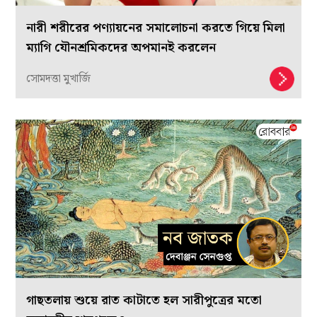
নারী শরীরের পণ্যায়নের সমালোচনা করতে গিয়ে মিলা
ম্যাগি যৌনশ্রমিকদের অপমানই করলেন
সোমদত্তা মুখার্জি
গাছতলায় শুয়ে রাত কাটাতে হল সারীপুত্রের মতো