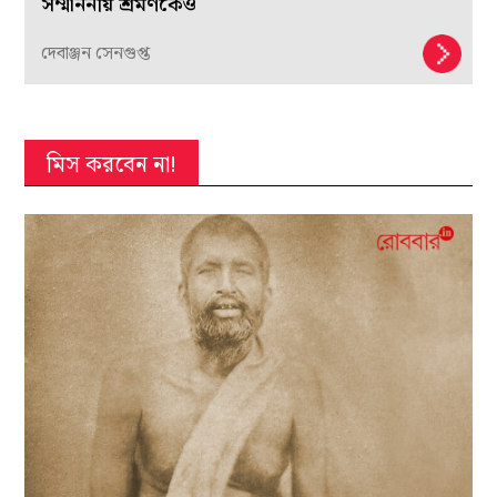
সম্মাননীয় শ্রমণকেও
দেবাঞ্জন সেনগুপ্ত
মিস করবেন না!