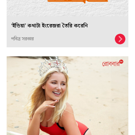
‘ইন্ডিয়া’ কথাটা ইংরেজরা তৈরি করেনি
পবিত্র সরকার