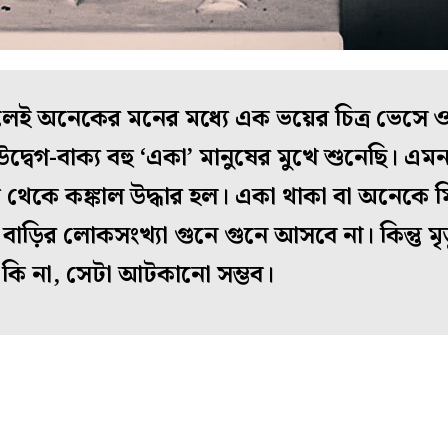
েই অনেকের মনের মধ্যে এক ভয়ের চিত্র ভেসে ও
দ্বেগ-বাক্য বহু ‘একা’ মানুষের মুখে শুনেছি।
থেকে কঙ্কাল উদ্ধার হল। একা থাকা বা অনেকে মিল
ু বাড়ির লোকসংখ্যা গুনে গুনে আসবে না। কিন্তু ম
ে কি না, সেটা আটকানো সম্ভব।