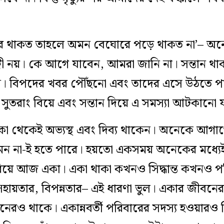
ার থাকত তাহলে অমন বেঘোরে পড়ে থাকত না’– অ
ঙ্গী নয়। কে আগে যাবেন, আমরা জানি না। সন্তান থা
ন। বিপদের খবর পৌঁছনো এবং তাদের এসে উঠতে পা
সুতরাং বিয়ে এবং সন্তান দিয়ে এ সমস্যা আটকানো 
া থেকেই অভ্যস্থ এবং দিব্য থাকেন। অনেকে আগ
ন না-ই হতে পারে। হয়তো একসময় অনেকের মধ্যেই 
িয়ে আজ একা। একা থাকা কখনও সিদ্ধান্ত কখনও পরিস
ায়তার, বিপন্নতার– এই ধারণা ভুল। একার জীবনের কি
বনেরও থাকে। একান্নবর্তী পরিবারের সদস্য হওয়ারও