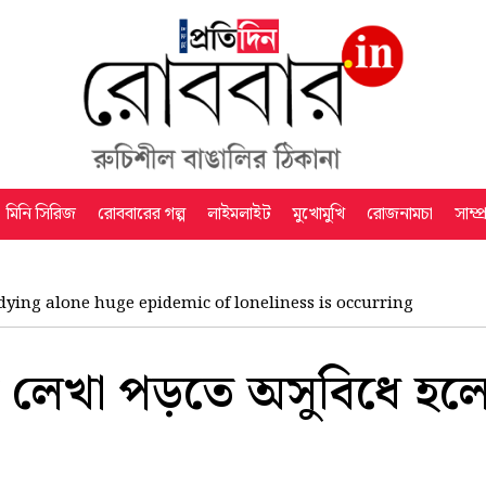
মিনি সিরিজ
রোববারের গল্প
লাইমলাইট
মুখোমুখি
রোজনামচা
সাম্প
dying alone huge epidemic of loneliness is occurring
এই লেখা পড়তে অসুবিধে হল