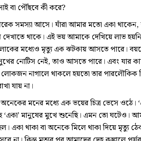
সাই বা পৌঁছবে কী করে?
 আরেক সমস্যা আসে। যাঁরা আমার মতো একা থাকেন, বার্
ভয় দেখাতে থাকে। এই ভয় আমাকে দেখিয়ে লাভ হয়ন
োকের মধ্যেও মৃত্যু এক ঝটকায় আসতে পারে। বয়স
ের নোটিস নেই, তাও আসতে পারে। এবং যার কা
ায়! লোকজন নাগালে থাকলে হয়তো তার পারলৌকিক ক্রি
রাখা যায় না।
অনেকের মনের মধ্যে এক ভয়ের চিত্র ভেসে ওঠে। 
বহু ‘একা’ মানুষের মুখে শুনেছি। এমন তো ঘটেও।
হল। একা থাকা বা অনেকে মিলে থাকা দিয়ে মৃত্যু ঠেক
ে না। কিন্তু মৃত্যুর পর আমাদের দেহ কঙ্কালে পর্য