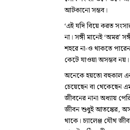
আটকানো সম্ভব।
‘এই যদি বিয়ে করত সংস
না। সঙ্গী মানেই ‘অমর’ স
শহরে না-ও থাকতে পারে
কেটে যাওয়া অসম্ভব নয়। 
অনেকে হয়তো বহুকাল এক
চেয়েছেন বা থেকেছেন এম
জীবনের নানা অধ্যায় পের
জীবন শুধুই আতঙ্কের, অসহ
থাকে। চ্যালেঞ্জ যৌথ জী