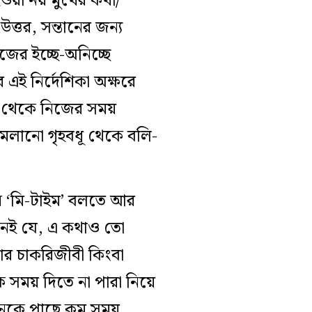
হওয়া নয় মুখের কথা/
্তর, সন্তানের জন্য
জের ইচ্ছে-অনিচ্ছে
ই নির্দেশিকা অক্ষরে
বন থেকে নিজের সময়
সামলানো গৃহবধূ থেকে বলি-
নে ‘মি-টাইম’ বলতে আর
 নেই যে, এ কথাও তো
টার চাকরিজীবী কিংবা
কে সময় দিতে না পারা নিয়ে
তানকে পাছে কম সময়