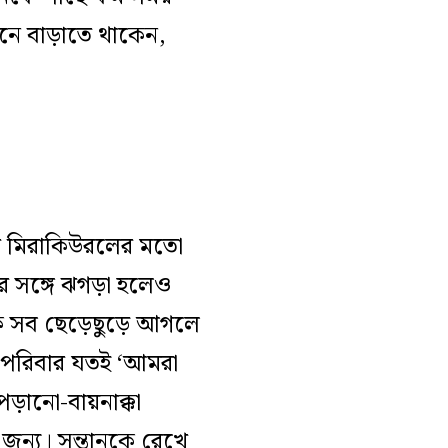
নে বাড়াতে থাকেন,
হর মিরাকিউরলের মতো
র সঙ্গে ঝগড়া হলেও
রকে সব ছেড়েছুড়ে আগলে
 পরিবার যতই ‘আমরা
পড়ানো-বায়নাক্কা
জন্য। সন্তানকে রেখে