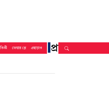
্রতিকী
ফেয়ার প্লে
এছাড়াও