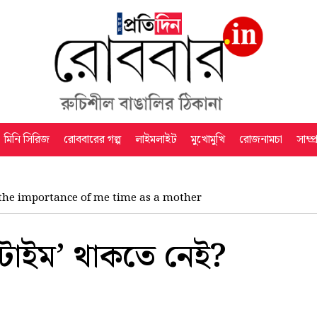
মিনি সিরিজ
রোববারের গল্প
লাইমলাইট
মুখোমুখি
রোজনামচা
সাম্প
the importance of me time as a mother
-টাইম’ থাকতে নেই?