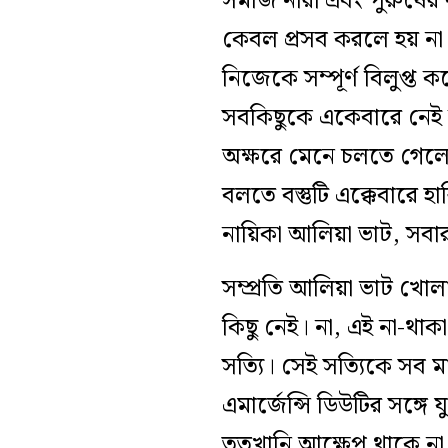
সমাজ নারী এবং পুরুষের 
কেবল প্রসব করলে হয় না 
নিজেকে সম্পূর্ণ বিলুপ্ত
সবকিছুকে একেবারে নেই 
অক্ষরে মেনে চলতে গেলে 
বলতে বস্তুটি এক্কেবারে 
নায়িকা আলিয়া ভাট, সব
সম্প্রতি আলিয়া ভাট খোল
কিছু নেই। না, এই না-থা
সত্যি। সেই সত্যিকে সব ম
এমার্জেন্সি ডিউটির সঙ্গ
ততখানি আক্ষেপ থাকে না