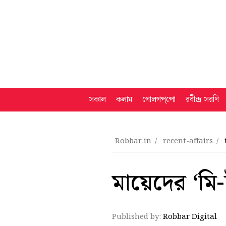
সকাল
কলাম
গোলগপ্‌পো
রবীন্দ্র সরণি
Robbar.in
recent-affairs
মায়েদের ‘মি
Published by:
Robbar Digital