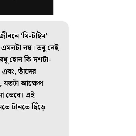
 জীবনে ‘মি-টাইম’
ে এমনটা নয়। তবু নেই
হবধূ হোন কি দশটা-
। এবং, তাঁদের
, যতটা আক্ষেপ
না ভেবে। এই
তে টানতে ছিঁড়ে