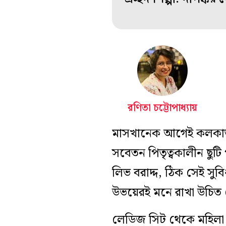
রণিতা চট্টোপাধ্যায়
মাসখানেক আগেই কলকাতা হ
সবেতন পিতৃত্বকালীন ছুট
লিভ বরাদ্দ, ঠিক সেই সু
উভয়েরই মনে রাখা উচিত য
লেডিজ সিট থেকে মহিলা স