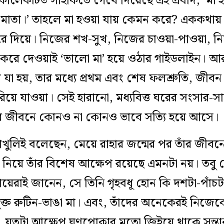
কালেকটিভ সাইকিতে গেঁথে দিয়েছে এই প্রবাদ, ‘মা 
মাতা।’ তাহলে মা হওয়া যায় কেমন করে? এককথায় উত
 করে দিয়ে। নিজের শখ-সুখ, নিজের চাওয়া-পাওয়া, নি
করে দেওয়াই ‘ভালো মা’ হয়ে ওঠার গাইডলাইন। আর এ
যা হয়, তার মধ্যে প্রথম এবং শেষ ফলশ্রুতি, জী
হারিয়ে যাওয়া। সেই হারানো, মধ্যবিত্ত ঘরের সংসার-
ার জীবনে কোনও না কোনও ভাবে সত্যি হয়ে আসে।
াখুলিই বলেছেন, মেয়ে রাহার জন্মের পর তাঁর জীব
কা নিয়ে তাঁর বিশেষ আক্ষেপ রয়েছে এমনটা নয়। তবু
ায়েরাই জানেন, সে তিনি গৃহবধূ হোন কি দশটা-পাঁচ
ে যুক্ত রুটিন-ভাঙা মা। এবং, তাঁদের অনেকেরই নিজে
, যতটা আক্ষেপ ঘুণপোকার মতো জিইয়ে থাকে সন্