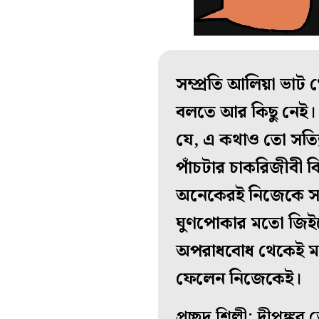
সম্প্রতি আলিয়া ভাট 
বলতে আর কিছু নেই। 
যে, এ কথাও তো সত্যি
পাঁচটার চাকরিজীবী কিং
অনেকেরই নিজেকে সময়
ঘুণপোকার মতো জিইয়
অপরাধবোধ থেকেই মায়
ফেলেন নিজেকেই।
প্রচ্ছদ শিল্পী: দীপঙ্ক