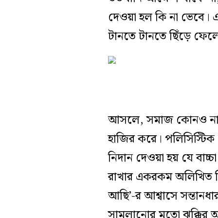
দেওয়া হল কি না ভেবে। 
টানতে টানতে ছিঁড়ে ফে
আসলে, সমাজ কোনও নারীর
হাজির করে। পলিসিস্টিক
নিদান দেওয়া হয় যে বাচ
রাখার একরকম অলিখিত ব
আছি’-র আশ্বাসে সন্তানধ
সামলানোর মতো ঝক্কির অধ