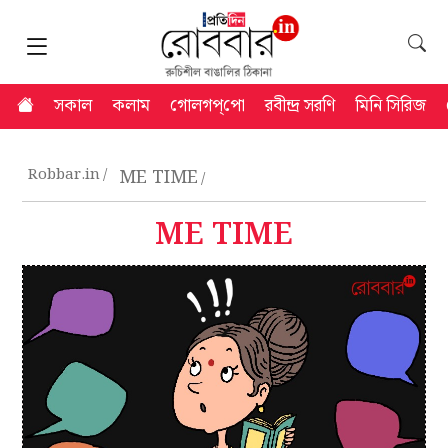
সকাল
কলাম
গোলগপ্‌পো
রবীন্দ্র সরণি
মিনি সিরিজ
Robbar.in
ME TIME
ME TIME