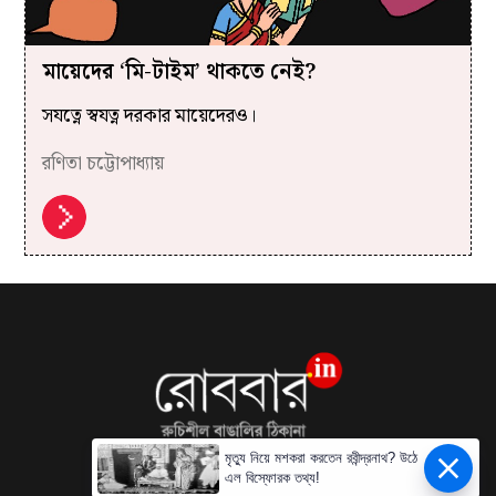
মায়েদের ‘মি-টাইম’ থাকতে নেই?
সযত্নে স্বযত্ন দরকার মায়েদেরও।
রণিতা চট্টোপাধ্যায়
মৃত্যু নিয়ে মশকরা করতেন রবীন্দ্রনাথ? উঠে
এল বিস্ফোরক তথ্য!